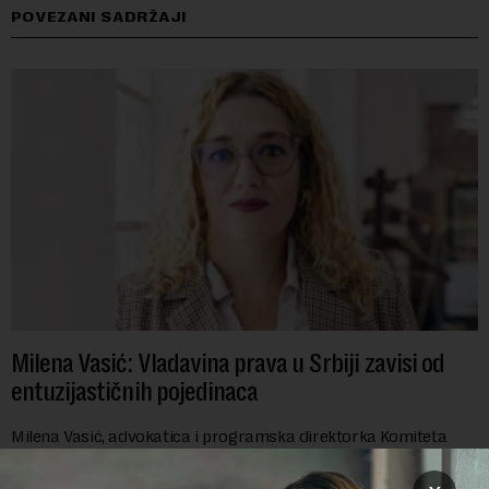
POVEZANI SADRŽAJI
Milena Vasić: Vladavina prava u Srbiji zavisi od
entuzijastičnih pojedinaca
Milena Vasić, advokatica i programska direktorka Komiteta
pravnika za ljudska prava (YUCOM), već duže od decenije nalazi
se na prvoj liniji odbrane građanskih sloboda,