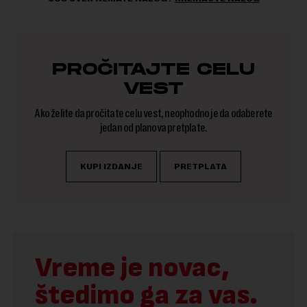
PROČITAJTE CELU
VEST
Ako želite da pročitate celu vest, neophodno je da odaberete
jedan od planova pretplate.
KUPI IZDANJE
PRETPLATA
Vreme je novac,
štedimo ga za vas.