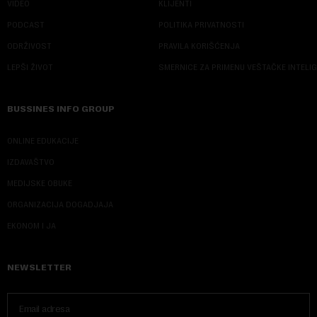
VIDEO
KLIJENTI
PODCAST
POLITIKA PRIVATNOSTI
ODRŽIVOST
PRAVILA KORIŠĆENJA
LEPŠI ŽIVOT
SMERNICE ZA PRIMENU VEŠTAČKE INTELI
BUSSINES INFO GROUP
ONLINE EDUKACIJE
IZDAVAŠTVO
MEDIJSKE OBUKE
ORGANIZACIJA DOGADJAJA
EKONOM I JA
NEWSLETTER