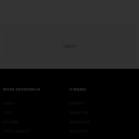
sve više pomerati sa posledica na uzroke...
NOVA EKONOMIJA
O NAMA
SRBIJA
KONTAKT
SVET
MARKETING
KOLUMNE
IMPRESSUM
PRIČE I ANALIZE
NJUZLETER