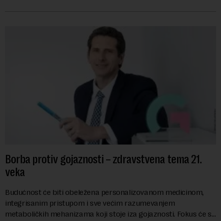
mogli da promene geopolitičku arhi...
Borba protiv gojaznosti – zdravstvena tema 21.
veka
Budućnost će biti obeležena personalizovanom medicinom,
integrisanim pristupom i sve većim razumevanjem
metaboličkih mehanizama koji stoje iza gojaznosti. Fokus će se