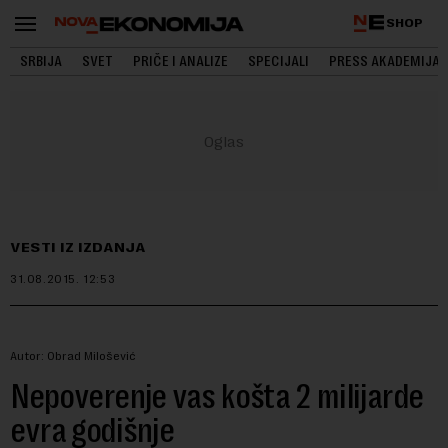
SHOP
SRBIJA
SVET
PRIČE I ANALIZE
SPECIJALI
PRESS AKADEMIJA
VESTI IZ IZDANJA
31.08.2015.
12:53
Autor: Obrad Milošević
Nepoverenje vas košta 2 milijarde
evra godišnje