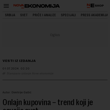
SHOP
SRBIJA
SVET
PRIČE I ANALIZE
SPECIJALI
PRESS AKADEMIJA
VESTI IZ IZDANJA
01.07.2024.
02:20
Štampano izdanje Nove ekonomije
Autor: Dimitrije Gašić
Onlajn kupovina – trend koji je