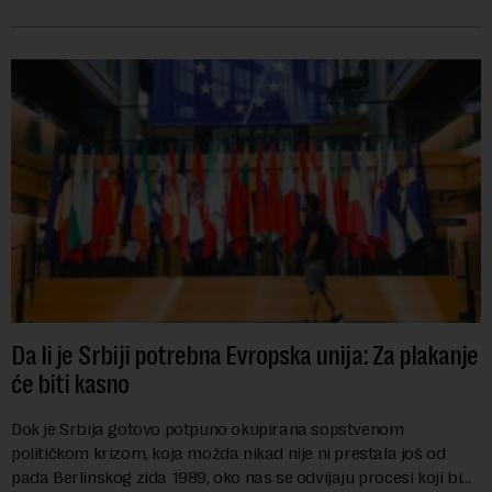
karije...
Da li je Srbiji potrebna Evropska unija: Za plakanje
će biti kasno
Dok je Srbija gotovo potpuno okupirana sopstvenom
političkom krizom, koja možda nikad nije ni prestala još od
pada Berlinskog zida 1989, oko nas se odvijaju procesi koji bi