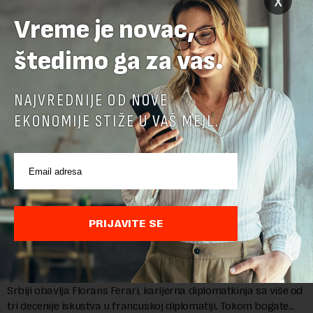
x
marginalizovanih grupa, žrtava diskrimi...
Vreme je novac,
štedimo ga za vas.
NAJVREDNIJE OD NOVE
EKONOMIJE STIŽE U VAŠ MEJL.
PRIJAVITE SE
Ambasadorka Francuske: Napredak nije uklonio
sve prepreke
Od oktobra 2025. godine, funkciju ambasadorke Francuske u
Srbiji obavlja Florans Ferari, karijerna diplomatkinja sa više od
tri decenije iskustva u francuskoj diplomatiji. Tokom bogate