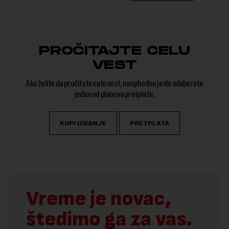
PROČITAJTE CELU
VEST
Ako želite da pročitate celu vest, neophodno je da odaberete
jedan od planova pretplate.
KUPI IZDANJE
PRETPLATA
Vreme je novac,
štedimo ga za vas.