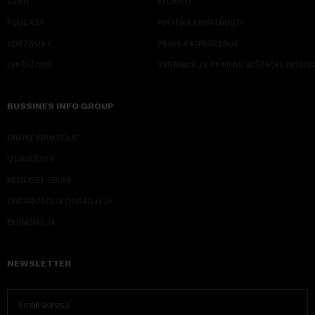
VIDEO
KLIJENTI
PODCAST
POLITIKA PRIVATNOSTI
ODRŽIVOST
PRAVILA KORIŠĆENJA
LEPŠI ŽIVOT
SMERNICE ZA PRIMENU VEŠTAČKE INTELI
BUSSINES INFO GROUP
ONLINE EDUKACIJE
IZDAVAŠTVO
MEDIJSKE OBUKE
ORGANIZACIJA DOGADJAJA
EKONOM I JA
NEWSLETTER