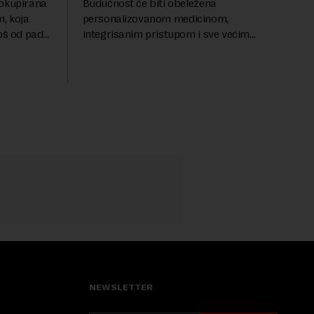
 okupirana
Budućnost će biti obeležena
, koja
personalizovanom medicinom,
još od pada
integrisanim pristupom i sve većim
se odvijaju
razumevanjem metaboličkih
ene
mehanizama koji stoje iza gojaznosti.
Fokus će se sve više pomerati sa
posledica na uzroke...
NEWSLETTER