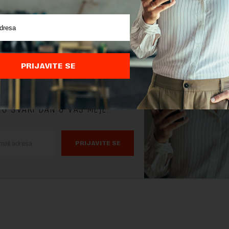
reme je novac,
tedimo ga za
as.
PRIJAVITE SE
 STVARI KOJE TREBA DA ZNATE
ŽU SVAKI DAN U VAŠ MEJL.
PRIJAVITE SE