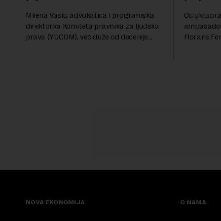
Milena Vasić, advokatica i programska
Od oktobra 
direktorka Komiteta pravnika za ljudska
ambasadork
prava (YUCOM), već duže od decenije
Florans Fer
nalazi se na prvoj liniji odbrane
sa više od 
građanskih sloboda, marginalizovanih
francuskoj
grupa, žrtava diskrimi...
karije...
NOVA EKONOMIJA
O NAMA