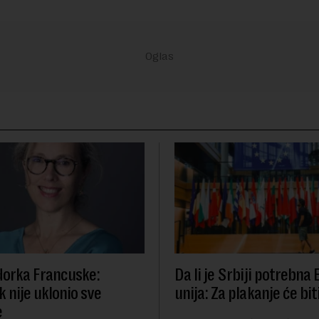
orka Francuske:
Da li je Srbiji potrebna
 nije uklonio sve
unija: Za plakanje će bit
e