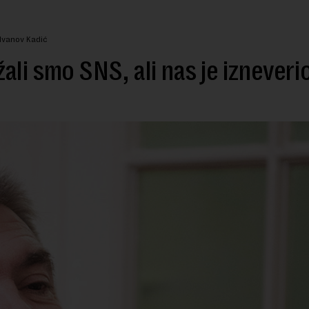
 Ivanov Kadić
ali smo SNS, ali nas je izneveri