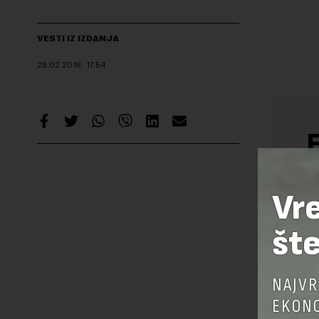
VESTI IZ IZDANJA
28.02.2016.
17:54
Ak
Vr
šte
NAJVR
EKONO