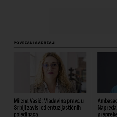
POVEZANI SADRŽAJI
Milena Vasić: Vladavina prava u
Ambasad
Srbiji zavisi od entuzijastičnih
Napredak
pojedinaca
preprek