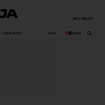
MOJ NALOG
SHOP
LEPŠI ŽIVOT
TECH