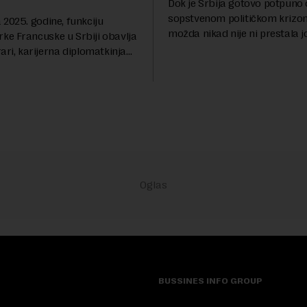
Dok je Srbija gotovo potpuno
sopstvenom političkom krizom
2025. godine, funkciju
možda nikad nije ni prestala 
e Francuske u Srbiji obavlja
Berlinskog zida 1989, oko nas 
ari, karijerna diplomatkinja
procesi koji bi mogli da prom
tri decenije iskustva u
geopolitičku arhi...
 diplomatiji. Tokom bogate
BUSSINES INFO GROUP