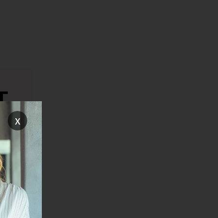
T
x
 od