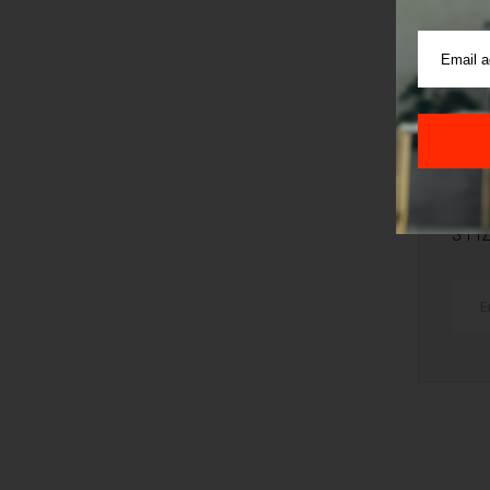
V
š
v
TRI
STI