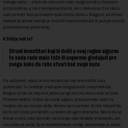
mnogo veća – znači da moramo više razgovarati o finalnim
proizvodima, a ne o komponentama, ne o delovima. Evo daću
vam primer koji poznajem ipak dosta dobro. Najgore za drvnu
industriju jedne zemlje je izvoziti repromaterijal ili poluproizvod,
polufiniširane proizvode.
A Srbija radi to?
Strani investitori koji bi došli u ovaj region sigurno
to sada rade malo teže ili usporeno gledajući pre
svega kako da reše stvari kod svoje kuće
Pa nažalost, naša drvna industrija nije iskoristila svoj
potencijal. Tu postoje značajne mogućnosti unapređenja.
Mogao bi da se napravi jedan program na nivou cele države.
Privatni sektor treba da bude agilan, preduzimljiv, kako bi
mogao da se razvija dalje. Naveo sam primer drvne industrije,
ali to se može primeniti i u nekim drugim sferama. Mora da se
krene u nivo više obrade i kreiranja više dodate vrednosti. Jer,
ovo kako je sada, to je funkcionisalo ranije, ekonomija je rasla,