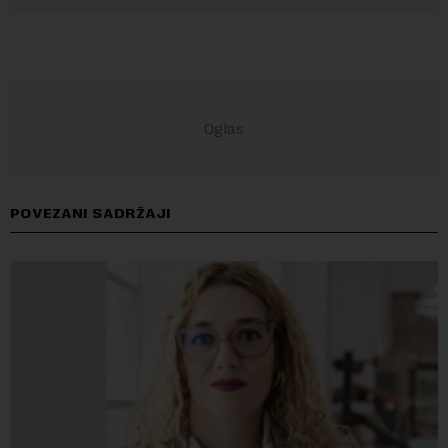
POVEZANI SADRŽAJI