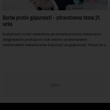
Borba protiv gojaznosti – zdravstvena tema 21.
veka
Budućnost će biti obeležena personalizovanom medicinom,
integrisanim pristupom i sve većim razumevanjem
metaboličkih mehanizama koji stoje iza gojaznosti. Fokus će se
sve više pomerati sa posledica na uzroke...