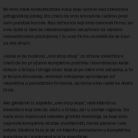
Mi smo mala konsultantska kuća koja upravo sad obeležava
petogodišnji jubilej, što znači da smo krenuli da radimo pred
sam početak korone. Nas četvorica koji smo osnovali firmu, svi
smo došli iz Ikee sa višedecenijskim iskustvom na visokim
menadžerskim pozicijama. I tu smo firmu osmislili da se bavi
sa dve stvari.
Jedna je da budemo „one stop shop“ za strane investitore,
znači da im pružamo kompletnu podršku i koordinaciju kada
dolaze u Srbiju. I druga stvar koja je po meni vrlo aktuelna, a to
je korporativizacija, odnosno odvajanje upravljanja od
vlasništva u porodičnim firmama, na čemu smo radili sa dosta
firmi.
Ako gledamo iz aspekta „one stop šopa“, naši klijenti su
investitori koji žele da ulažu u Srbiju, ali i u zemlje regiona. Do
sada smo realizovali nekoliko grinfild investicija za koje smo
napravili kompletne studije izvodljivosti, biznis planove i sve
ostalo. Sledeća faza je da mi klijentu pomažemo u kompletnoj
koordinaciji i implementaciji te investicije.