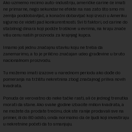
Ako uzmemo recimo auto-industriju, američke carine će imati
ne primarne, nego sekundarne efekte na nas zato što smo mi
zemlja poddobavljač, a konačni dobavljač koji izvozi u Ameriku
sigurno će videti pad konkurentnosti. Svi ti faktori, od carine do
stabilnog dinara koji podiže troškove u evrima, na kraju znače
višu cenu naših proizvoda za krajnjeg kupca.
Imamo još jednu značajnu stavku koju ne treba da
zanemarimo, a to je prilično značajan udeo građevine u bruto
nacionalnom proizvodu.
Tu možemo imati izazove u narednom periodu ako dođe do
pomeranja na tržištu nekretnina zbog značajnog priliva novih
kvadrata.
Ponuda će verovatno do neke tačke rasti, ali će jednog trenutka
morati da stane. Ako svake godine izbacite milion kvadrata, a
ne možete da prodate trećinu, dok ste ranije prodavali sve na
primer, ili do 80 odsto, onda normalno da će ljudi koji investiraju
u nekretnine početi da to smanjuju.