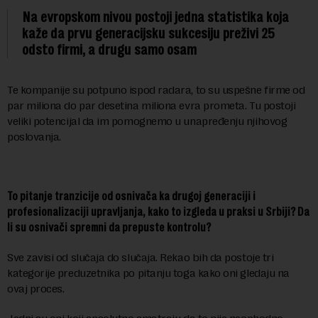
Na evropskom nivou postoji jedna statistika koja
kaže da prvu generacijsku sukcesiju preživi 25
odsto firmi, a drugu samo osam
Te kompanije su potpuno ispod radara, to su uspešne firme od
par miliona do par desetina miliona evra prometa. Tu postoji
veliki potencijal da im pomognemo u unapređenju njihovog
poslovanja.
To pitanje tranzicije od osnivača ka drugoj generaciji i
profesionalizaciji upravljanja, kako to izgleda u praksi u Srbiji? Da
li su osnivači spremni da prepuste kontrolu?
Sve zavisi od slučaja do slučaja. Rekao bih da postoje tri
kategorije preduzetnika po pitanju toga kako oni gledaju na
ovaj proces.