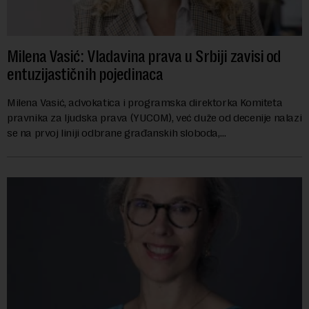
Milena Vasić: Vladavina prava u Srbiji zavisi od
entuzijastičnih pojedinaca
Milena Vasić, advokatica i programska direktorka Komiteta
pravnika za ljudska prava (YUCOM), već duže od decenije nalazi
se na prvoj liniji odbrane građanskih sloboda,
marginalizovanih grupa, žrtava diskrimi...