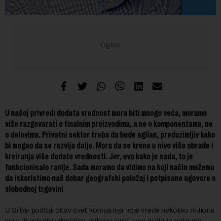
U našoj privredi dodata vrednost mora biti mnogo veća, moramo
više razgovarati o finalnim proizvodima, a ne o komponentama, ne
o delovima. Privatni sektor treba da bude agilan, preduzimljiv kako
bi mogao da se razvija dalje. Mora da se krene u nivo više obrade i
kreiranja više dodate vrednosti. Jer, ovo kako je sada, to je
funkcionisalo ranije. Sada moramo da vidimo na koji način možemo
da iskoristimo naš dobar geografski položaj i potpisane ugovore o
slobodnoj trgovini
U Srbiji postoji čitav svet kompanija koje vrede nekoliko miliona
evra ili nekoliko desetina miliona evra, koje prolaze potpuno