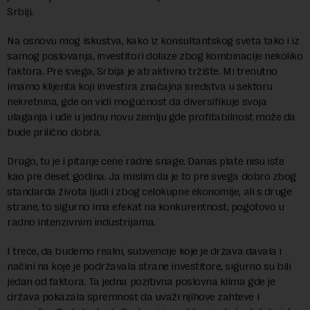
Srbiji.
Na osnovu mog iskustva, kako iz konsultantskog sveta tako i iz
samog poslovanja, investitori dolaze zbog kombinacije nekoliko
faktora. Pre svega, Srbija je atraktivno tržište. Mi trenutno
imamo klijenta koji investira značajna sredstva u sektoru
nekretnina, gde on vidi mogućnost da diversifikuje svoja
ulaganja i uđe u jednu novu zemlju gde profitabilnost može da
bude prilično dobra.
Drugo, tu je i pitanje cene radne snage. Danas plate nisu iste
kao pre deset godina. Ja mislim da je to pre svega dobro zbog
standarda života ljudi i zbog celokupne ekonomije, ali s druge
strane, to sigurno ima efekat na konkurentnost, pogotovo u
radno intenzivnim industrijama.
I treće, da budemo realni, subvencije koje je država davala i
načini na koje je podržavala strane investitore, sigurno su bili
jedan od faktora. Ta jedna pozitivna poslovna klima gde je
država pokazala spremnost da uvaži njihove zahteve i