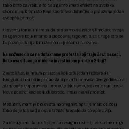
tako brzo završiti, a to će sigurno imati efekat na svetsku
ekonomiju. S tim što Kina kao takva definitivno preuzima jedan
sveopšti primat.
U svemu tome, mi treba da probamo da iskoristimo pre svega
te ugovore koje imamo u slobodnoj trgovini, a sa druge strane
tu poziciju da ipak možemo da pričamo sa svima.
Ne možemo da se ne dotaknemo protesta koji traju šest meseci.
Kako ova situacija utiče na investicione prilike u Srbiji?
Znate kako, ja imam prijatelja koji drži jedan restoran u
Beogradu i on mi je pričao da u prva tri meseca ove godine ima
strahovito usporavanje prometa. Naravno, svi restorani posle
Nove godine, kad se ljudi istroše, imaju manji promet.
Međutim, mart je bio dosta napregnut, april je malčice bolji,
tako da je tek sad u maju tržište krenulo da se oporavlja.
Znači sigurno da postoji jedna nesigurnost – ljudi kad ne mogu
da vide tri meseca unapred šta će biti, to sigurno ima efekat na