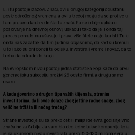
E, i tu postoje izazovi. Znači, ovi u drugoj kategoriji odustanu
posle određenog vremena, a ovi u trećoj mogu da se protive u
tom procesu kada vide šta to znači. Pa se i dalje upliću u
poslovanje na dnevnoj osnovi, uskaču i tako dalje. I onda taj
proces pomalo narušavaju i prave više štete nego koristi. Tu je
onda naš zadatak da tim ljudima objasnimo, da kad su krenuli
u to i ako su oni doneli tu odluku, investirali vreme i novac, da to
treba da odrade do kraja.
Na evropskom nivou postoji jedna statistika koja kaže da prvu
generacijsku sukcesiju preživi 25 odsto firmi, a drugu samo
osam.
A kada govorimo o drugom tipu vaših klijenata, stranim
investitorima, da li ovde dolaze zbog jeftine radne snage, zbog
veličine tržišta ili nečeg trećeg?
Strane investicije su sa preko četiri milijarde evra godišnje vrlo
značajne za Srbiju. Ja sam bio deo jedne takve kompanije koja
je na ukupnom nivou investirala preko 120-130 miliona evra u