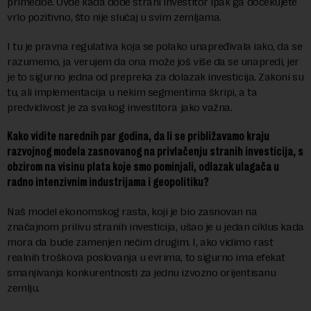
primedbe. Ovde kada dođe strani investitor ipak ga dočekujete
vrlo pozitivno, što nije slučaj u svim zemljama.
I tu je pravna regulativa koja se polako unapređivala iako, da se
razumemo, ja verujem da ona može još više da se unapredi, jer
je to sigurno jedna od prepreka za dolazak investicija. Zakoni su
tu, ali implementacija u nekim segmentima škripi, a ta
predvidivost je za svakog investitora jako važna.
Kako vidite narednih par godina, da li se približavamo kraju
razvojnog modela zasnovanog na privlačenju stranih investicija, s
obzirom na visinu plata koje smo pominjali, odlazak ulagača u
radno intenzivnim industrijama i geopolitiku?
Naš model ekonomskog rasta, koji je bio zasnovan na
značajnom prilivu stranih investicija, ušao je u jedan ciklus kada
mora da bude zamenjen nečim drugim. I, ako vidimo rast
realnih troškova poslovanja u evrima, to sigurno ima efekat
smanjivanja konkurentnosti za jednu izvozno orijentisanu
zemlju.