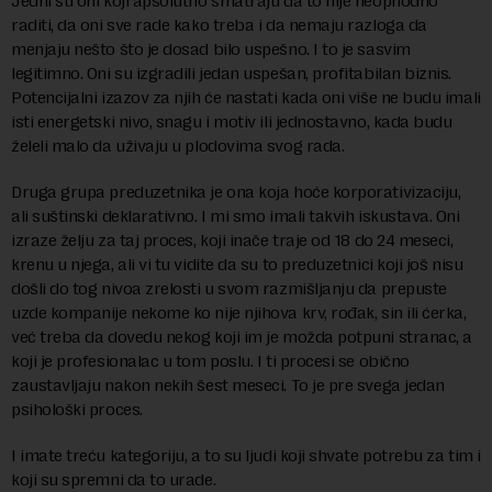
Jedni su oni koji apsolutno smatraju da to nije neophodno
raditi, da oni sve rade kako treba i da nemaju razloga da
menjaju nešto što je dosad bilo uspešno. I to je sasvim
legitimno. Oni su izgradili jedan uspešan, profitabilan biznis.
Potencijalni izazov za njih će nastati kada oni više ne budu imali
isti energetski nivo, snagu i motiv ili jednostavno, kada budu
želeli malo da uživaju u plodovima svog rada.
Druga grupa preduzetnika je ona koja hoće korporativizaciju,
ali suštinski deklarativno. I mi smo imali takvih iskustava. Oni
izraze želju za taj proces, koji inače traje od 18 do 24 meseci,
krenu u njega, ali vi tu vidite da su to preduzetnici koji još nisu
došli do tog nivoa zrelosti u svom razmišljanju da prepuste
uzde kompanije nekome ko nije njihova krv, rođak, sin ili ćerka,
već treba da dovedu nekog koji im je možda potpuni stranac, a
koji je profesionalac u tom poslu. I ti procesi se obično
zaustavljaju nakon nekih šest meseci. To je pre svega jedan
psihološki proces.
I imate treću kategoriju, a to su ljudi koji shvate potrebu za tim i
koji su spremni da to urade.