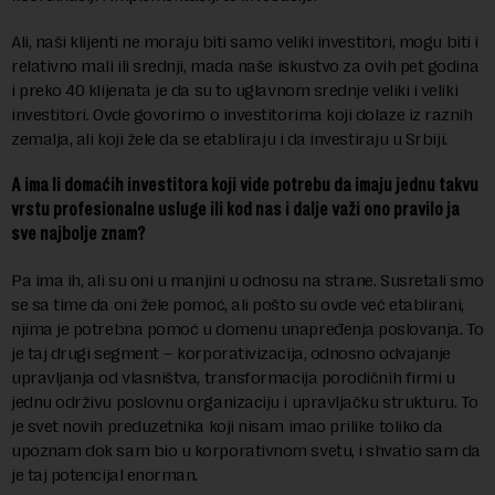
Ali, naši klijenti ne moraju biti samo veliki investitori, mogu biti i
relativno mali ili srednji, mada naše iskustvo za ovih pet godina
i preko 40 klijenata je da su to uglavnom srednje veliki i veliki
investitori. Ovde govorimo o investitorima koji dolaze iz raznih
zemalja, ali koji žele da se etabliraju i da investiraju u Srbiji.
A ima li domaćih investitora koji vide potrebu da imaju jednu takvu
vrstu profesionalne usluge ili kod nas i dalje važi ono pravilo ja
sve najbolje znam?
Pa ima ih, ali su oni u manjini u odnosu na strane. Susretali smo
se sa time da oni žele pomoć, ali pošto su ovde već etablirani,
njima je potrebna pomoć u domenu unapređenja poslovanja. To
je taj drugi segment – korporativizacija, odnosno odvajanje
upravljanja od vlasništva, transformacija porodičnih firmi u
jednu održivu poslovnu organizaciju i upravljačku strukturu. To
je svet novih preduzetnika koji nisam imao prilike toliko da
upoznam dok sam bio u korporativnom svetu, i shvatio sam da
je taj potencijal enorman.