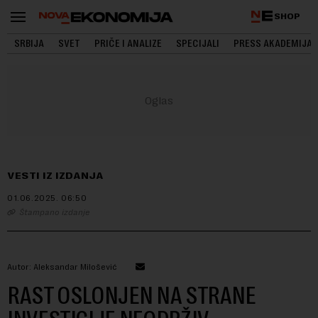
SHOP
SRBIJA
SVET
PRIČE I ANALIZE
SPECIJALI
PRESS AKADEMIJA
VESTI IZ IZDANJA
01.06.2025.
06:50
Štampano izdanje
Autor: Aleksandar Milošević
RAST OSLONJEN NA STRANE