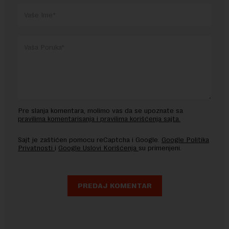
Pre slanja komentara, molimo vas da se upoznate sa
pravilima komentarisanja i pravilima korišćenja sajta.
Sajt je zaštićen pomocu reCaptcha i Google.
Google Politika
Privatnosti
i
Google Uslovi Korišćenja
su primenjeni.