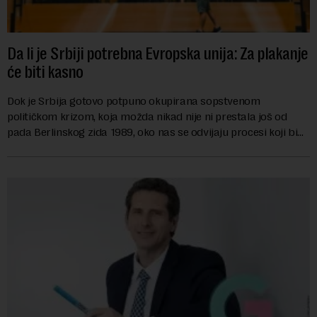
Da li je Srbiji potrebna Evropska unija: Za plakanje
će biti kasno
Dok je Srbija gotovo potpuno okupirana sopstvenom
političkom krizom, koja možda nikad nije ni prestala još od
pada Berlinskog zida 1989, oko nas se odvijaju procesi koji bi
mogli da promene geopolitičku arhi...