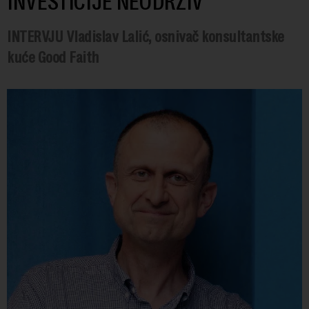
INVESTICIJE NEODRŽIV
INTERVJU Vladislav Lalić, osnivač konsultantske
kuće Good Faith