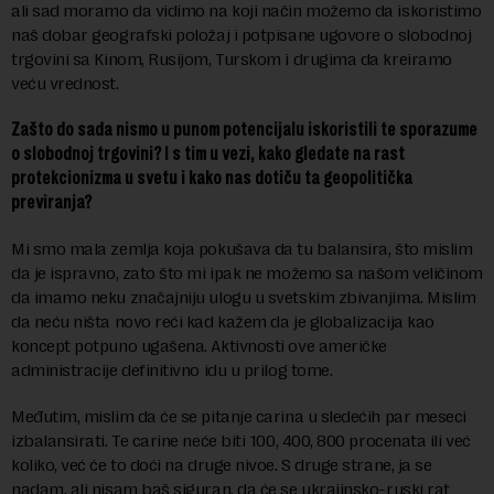
ali sad moramo da vidimo na koji način možemo da iskoristimo
naš dobar geografski položaj i potpisane ugovore o slobodnoj
trgovini sa Kinom, Rusijom, Turskom i drugima da kreiramo
veću vrednost.
Zašto do sada nismo u punom potencijalu iskoristili te sporazume
o slobodnoj trgovini? I s tim u vezi, kako gledate na rast
protekcionizma u svetu i kako nas dotiču ta geopolitička
previranja?
Mi smo mala zemlja koja pokušava da tu balansira, što mislim
da je ispravno, zato što mi ipak ne možemo sa našom veličinom
da imamo neku značajniju ulogu u svetskim zbivanjima. Mislim
da neću ništa novo reći kad kažem da je globalizacija kao
koncept potpuno ugašena. Aktivnosti ove američke
administracije definitivno idu u prilog tome.
Međutim, mislim da će se pitanje carina u sledećih par meseci
izbalansirati. Te carine neće biti 100, 400, 800 procenata ili već
koliko, već će to doći na druge nivoe. S druge strane, ja se
nadam, ali nisam baš siguran, da će se ukrajinsko-ruski rat