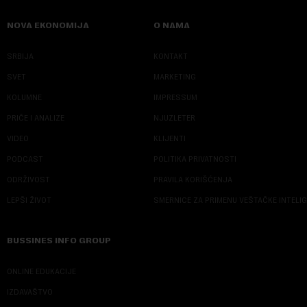
NOVA EKONOMIJA
O NAMA
SRBIJA
KONTAKT
SVET
MARKETING
KOLUMNE
IMPRESSUM
PRIČE I ANALIZE
NJUZLETER
VIDEO
KLIJENTI
PODCAST
POLITIKA PRIVATNOSTI
ODRŽIVOST
PRAVILA KORIŠĆENJA
LEPŠI ŽIVOT
SMERNICE ZA PRIMENU VEŠTAČKE INTELI
BUSSINES INFO GROUP
ONLINE EDUKACIJE
IZDAVAŠTVO