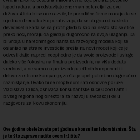
ispod radara, a predstavljaju enorman potencijal za ovu
državu. Ali da bi se one razvile, te porodične firme moraju da se
u jednom trenutku korporativizuju, da se otrgnu od nasleđa
devedesetih kada se na profit gledalo kao na nešto što se stiče
preko noći, moraju da gledaju dugoročno na svoja ulaganja. Da
bi Srbija u narednim godinama sa razvojnog modela koji se
oslanjao na strane investicije prešla na novi model koji će je
odvesti dalje napred, neophodno je da svoje proizvode i usluge
daleko više fokusira na finalnu proizvodnju, na višu dodatu
vrednost, a ne samo na proizvodnju jeftinih komponenti i
delova za strane kompanije, za šta je opet potrebno dugoročno
razmišljanje. Ovako bi se mogle sumirati osnovne poruke
Vladislava Lalića, osnivača konsultantske kuće Good Faith i
bivšeg regionalnog direktora za razvoj u švedskoj Ikei u
razgovoru za Novu ekonomiju.
Ove godine obeležavate pet godina u konsultantskom biznisu. Šta
je to što zapravo nudite ovom tržištu?