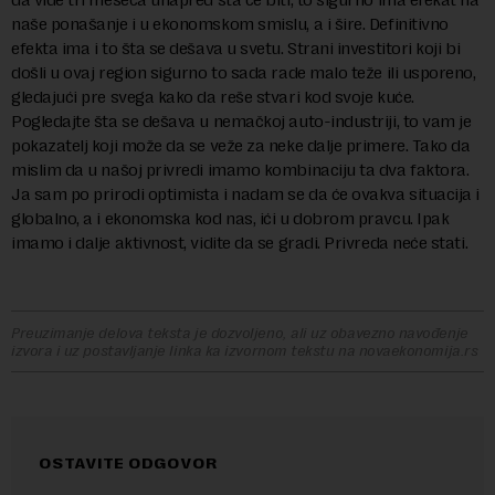
naše ponašanje i u ekonomskom smislu, a i šire. Definitivno
efekta ima i to šta se dešava u svetu. Strani investitori koji bi
došli u ovaj region sigurno to sada rade malo teže ili usporeno,
gledajući pre svega kako da reše stvari kod svoje kuće.
Pogledajte šta se dešava u nemačkoj auto-industriji, to vam je
pokazatelj koji može da se veže za neke dalje primere. Tako da
mislim da u našoj privredi imamo kombinaciju ta dva faktora.
Ja sam po prirodi optimista i nadam se da će ovakva situacija i
globalno, a i ekonomska kod nas, ići u dobrom pravcu. Ipak
imamo i dalje aktivnost, vidite da se gradi. Privreda neće stati.
Preuzimanje delova teksta je dozvoljeno, ali uz obavezno navođenje
izvora i uz postavljanje linka ka izvornom tekstu na novaekonomija.rs
OSTAVITE ODGOVOR