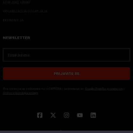
MEDIJSKE OBUKE
ORGANIZACIJA DOGADJAJA
EKONOM I JA
NEWSLETTER
PRIJAVITE SE
Ova stranica je zaštićena sa reCAPTCHA i primenjuju se
Google Politika privatnosti
i
Uslovi korišćenja usluge