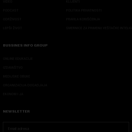
VIDEO
KLIJENTI
PODCAST
POLITIKA PRIVATNOSTI
ODRŽIVOST
PRAVILA KORIŠĆENJA
LEPŠI ŽIVOT
SMERNICE ZA PRIMENU VEŠTAČKE INTELI
BUSSINES INFO GROUP
ONLINE EDUKACIJE
IZDAVAŠTVO
MEDIJSKE OBUKE
ORGANIZACIJA DOGADJAJA
EKONOM I JA
NEWSLETTER