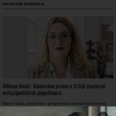
POVEZANI SADRŽAJI
Milena Vasić: Vladavina prava u Srbiji zavisi od
entuzijastičnih pojedinaca
Milena Vasić, advokatica i programska direktorka Komiteta
pravnika za ljudska prava (YUCOM), već duže od decenije nalazi
se na prvoj liniji odbrane građanskih sloboda,