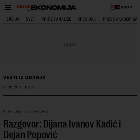
SHOP
SRBIJA
SVET
PRIČE I ANALIZE
SPECIJALI
PRESS AKADEMIJA
VESTI IZ IZDANJA
01.12.2016.
00:08
Autor: Dijana Ivanov Kadić
Razgovor: Dijana Ivanov Kadić i
Dejan Popović