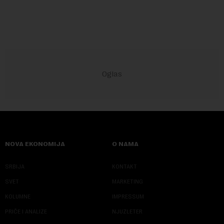
sve više pomerati sa posledica na uzroke...
NOVA EKONOMIJA
O NAMA
SRBIJA
KONTAKT
SVET
MARKETING
KOLUMNE
IMPRESSUM
PRIČE I ANALIZE
NJUZLETER