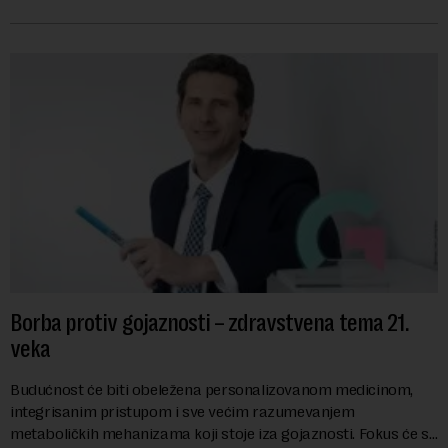
mogli da promene geopolitičku arhi...
Borba protiv gojaznosti – zdravstvena tema 21.
veka
Budućnost će biti obeležena personalizovanom medicinom,
integrisanim pristupom i sve većim razumevanjem
metaboličkih mehanizama koji stoje iza gojaznosti. Fokus će se