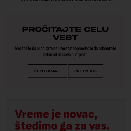
PROČITAJTE CELU
VEST
Ako želite da pročitate celu vest, neophodno je da odaberete
jedan od planova pretplate.
KUPI IZDANJE
PRETPLATA
Vreme je novac,
štedimo ga za vas.