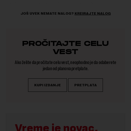
vođe, kao i na grupni pritisak i društvene uloge.
JOŠ UVEK NEMATE NALOG?
KREIRAJTE NALOG
PROČITAJTE CELU
VEST
Ako želite da pročitate celu vest, neophodno je da odaberete
jedan od planova pretplate.
KUPI IZDANJE
PRETPLATA
Vreme je novac,