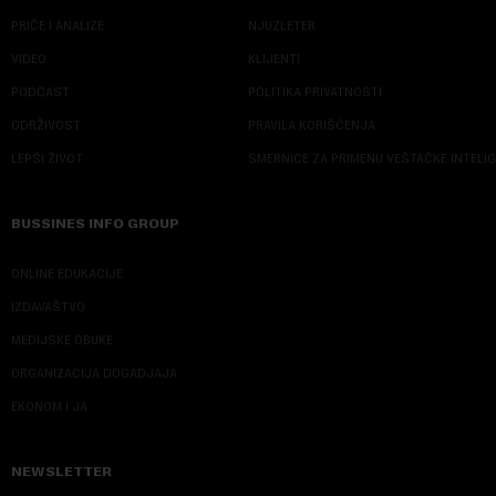
PRIČE I ANALIZE
NJUZLETER
VIDEO
KLIJENTI
PODCAST
POLITIKA PRIVATNOSTI
ODRŽIVOST
PRAVILA KORIŠĆENJA
LEPŠI ŽIVOT
SMERNICE ZA PRIMENU VEŠTAČKE INTELI
BUSSINES INFO GROUP
ONLINE EDUKACIJE
IZDAVAŠTVO
MEDIJSKE OBUKE
ORGANIZACIJA DOGADJAJA
EKONOM I JA
NEWSLETTER