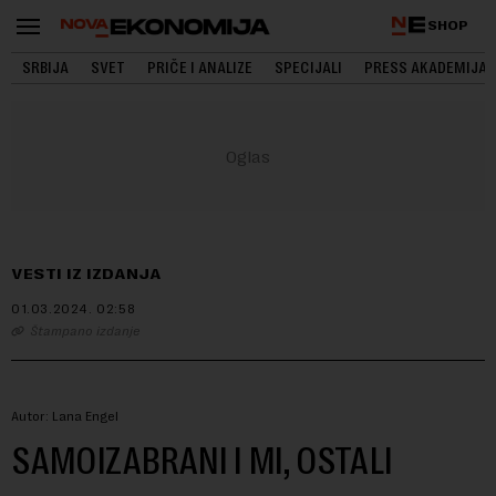
SHOP
SRBIJA
SVET
PRIČE I ANALIZE
SPECIJALI
PRESS AKADEMIJA
VESTI IZ IZDANJA
01.03.2024.
02:58
Štampano izdanje
Autor: Lana Engel
SAMOIZABRANI I MI, OSTALI