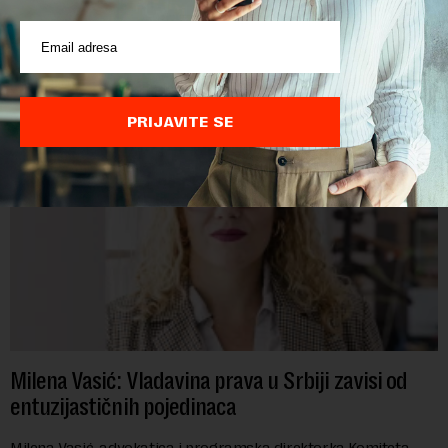
POVEZANI SADRŽAJI
PRIJAVITE SE
Milena Vasić: Vladavina prava u Srbiji zavisi od
entuzijastičnih pojedinaca
Milena Vasić, advokatica i programska direktorka Komiteta