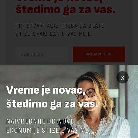
štedimo ga za vas.
TRI STVARI KOJE TREBA DA ZNATE
STIŽU SVAKI DAN U VAŠ MEJL.
PRIJAVITE SE
x
Vreme je novac,
štedimo ga za vas.
NAJVREDNIJE OD NOVE
EKONOMIJE STIŽE U VAŠ MEJL.