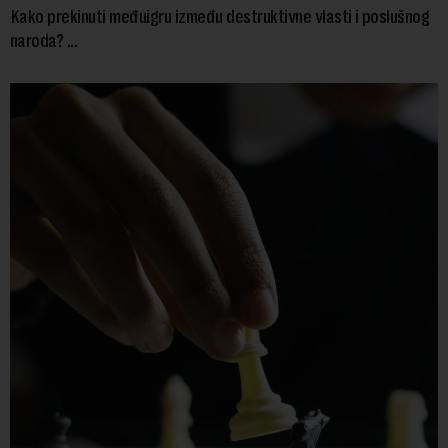
Kako prekinuti međuigru između destruktivne vlasti i poslušnog
naroda? ...