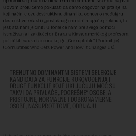
uporedili sa pričom iz filma Dan mrmota. Kao što smo najavili,
u ovom broju ćemo pokušati da damo odgovor na pitanje na
koji način je ovu destruktivnu dinamiku, odnosno međuigru
destruktivne vlasti i „poslušnog naroda“ moguće prekinuti, to
jest, šta nam je činiti. U tome će nam pre svega pomoći
istraživanja i zaključci dr Brajana Klasa, američkog profesora
političkih nauka i autora knjige „Corruptable“ (Podmitljiv)
(Corruptible: Who Gets Power And How It Changes Us).
TRENUTNO DOMINANTNI SISTEMI SELEKCIJE
KANDIDATA ZA FUNKCIJE RUKOVOĐENJA I
DRUGE FUNKCIJE KOJE UKLJUČUJU MOĆ SU
TAKVI DA PRIVLAČE „POGREŠNE“ OSOBE, A
PRISTOJNE, NORMALNE I DOBRONAMERNE
OSOBE, NASUPROT TOME, ODBIJAJU
U dolaženju do razumevanja široko rasprostranjenog