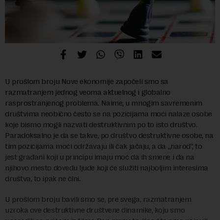
U prošlom broju Nove ekonomije započeli smo sa
razmatranjem jednog veoma aktuelnog i globalno
rasprostranjenog problema. Naime, u mnogim savremenim
društvima neobično često se na pozicijama moći nalaze osobe
koje bismo mogli nazvati destruktivnim po to isto društvo.
Paradoksalno je da se takve, po društvo destruktivne osobe, na
tim pozicijama moći održavaju ili čak jačaju, a da „narod“, to
jest građani koji u principu imaju moć da ih smene i da na
njihovo mesto dovedu ljude koji će služiti najboljim interesima
društva, to ipak ne čini.
U prošlom broju bavili smo se, pre svega, razmatranjem
uzroka ove destruktivne društvene dinamike, koju smo