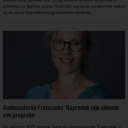
pravnika za ljudska prava (YUCOM), već duže od decenije nalazi
se na prvoj liniji odbrane građanskih sloboda,
marginalizovanih grupa, žrtava diskrimi...
Ambasadorka Francuske: Napredak nije uklonio
sve prepreke
Od oktobra 2025. godine, funkciju ambasadorke Francuske u