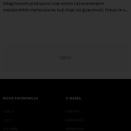
integrisanim pristupom i sve većim razumevanjem
metaboličkih mehanizama koji stoje iza gojaznosti. Fokus će se
sve više pomerati sa posledica na uzroke...
NOVA EKONOMIJA
O NAMA
SRBIJA
KONTAKT
SVET
MARKETING
KOLUMNE
IMPRESSUM