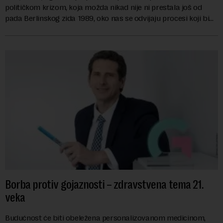
političkom krizom, koja možda nikad nije ni prestala još od
pada Berlinskog zida 1989, oko nas se odvijaju procesi koji bi
mogli da promene geopolitičku arhi...
Borba protiv gojaznosti – zdravstvena tema 21.
veka
Budućnost će biti obeležena personalizovanom medicinom,