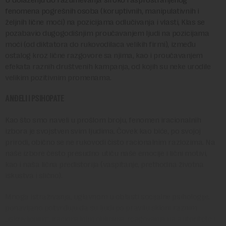
fenomena pogrešnih osoba (koruptivnih, manipulativnih i
željnih lične moći) na pozicijama odlučivanja i vlasti, Klas se
pozabavio dugogodišnjim proučavanjem ljudi na pozicijama
moći (od diktatora do rukovodilaca velikih firmi), između
ostalog kroz lične razgovore sa njima, kao i proučavanjem
efekata raznih društvenih kampanja, od kojih su neke urodile
velikim pozitivnim promenama.
ANĐELI I PSIHOPATE
Kao što smo naveli u prošlom broju, fenomen iracionalnih
izbora je svojstven svim ljudima. Čovek kao biće, po svojoj
prirodi, obično se ne rukovodi čisto racionalnim razlozima. Na
naše izbore često presudno utiču naše emocije i lični motivi,
kao i naša lična predistorija (vaspitanje, prethodna životna
iskustva i slično).
Mnoga istraživanja, uglavnom u oblasti socijalne psihologije,
ponavljano potvrđuju da su ljudi po pravilu skloni raznim
„iskrivljenim“, iracionalnim oblicima reagovanja na autoritete i