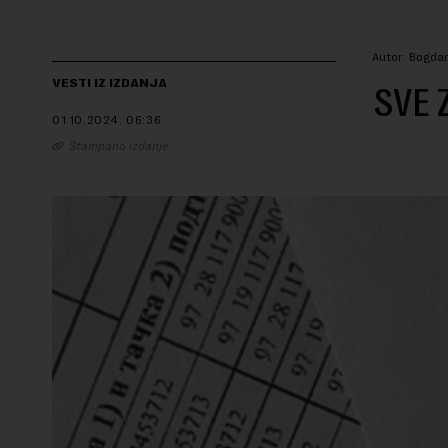
Autor: Bogda
VESTI IZ IZDANJA
SVE 
01.10.2024.
06:36
Štampano izdanje