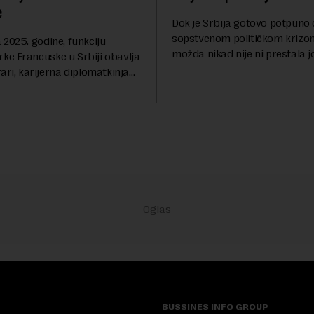
e
Dok je Srbija gotovo potpuno
sopstvenom političkom krizom
2025. godine, funkciju
možda nikad nije ni prestala 
e Francuske u Srbiji obavlja
Berlinskog zida 1989, oko nas 
ari, karijerna diplomatkinja
procesi koji bi mogli da prom
tri decenije iskustva u
geopolitičku arhi...
 diplomatiji. Tokom bogate
BUSSINES INFO GROUP