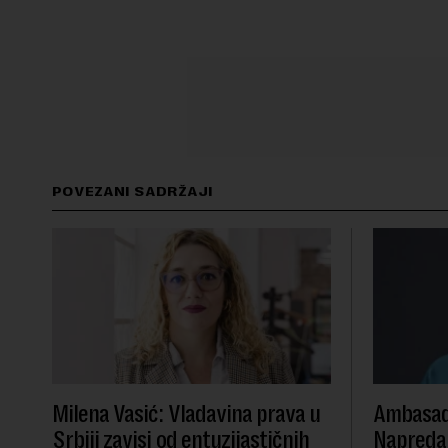
POVEZANI SADRŽAJI
Milena Vasić: Vladavina prava u
Ambasad
Srbiji zavisi od entuzijastičnih
Napredak