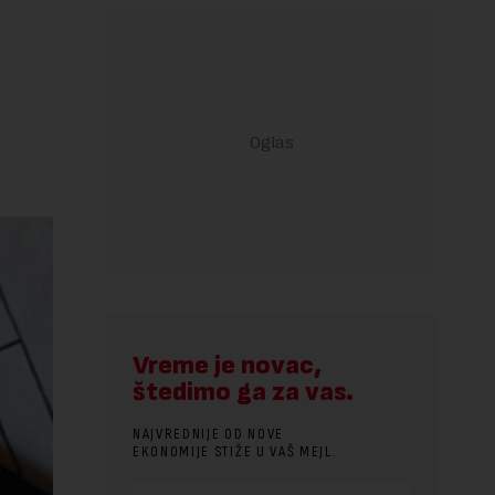
Vreme je novac,
štedimo ga za vas.
NAJVREDNIJE OD NOVE
EKONOMIJE STIŽE U VAŠ MEJL.