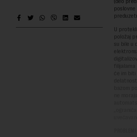
(deo pred
poslovne 
preduzetn
U protekl
položaj p
su bile u 
elektrons
digitaliz
filijalam
će im bit
delatnost
bazom pod
ne moraju
automatsk
„ograniča
uvećavane
PROBLEMI 