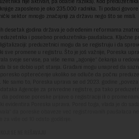
uzetnika nije aktivan, pa odatle razlika). Kod preduzetnika
knjige zaposleno je oko 235.000 radnika. Ti podaci govore 
ički sektor mnogo značajniji za državu nego što se misli.
ih desetak godina država je određenim reformama znatno
reduzetnika i posebno preduzetnika-paušalaca. Ključne 
digitalizaciji: preduzetnici mogu da se registruju i da spro
ki sve promene u registru. Što je još važnije, Poreska upra
ovala svoje servise, pa više nema „agonije“ čekanja u redov
a da bi se dobio upit stanja. Građani mogu unapred da sazn
i poresko opterećenje ukoliko se odluče da počnu preduze
. Ne samo to, Poreska uprava se od 2023. godine „povezal
ataka Agencije za privredne registre, pa tako preduzetni
 da podnose poreske prijave o registraciji ili o promenam
i evidentira Poreska uprava. Pored toga, vlada je do sad
vala“ da poreske obaveze već registrovanih paušalaca n
 za više od 10 odsto godišnje.
KOJI SE NE REŠAVAJU