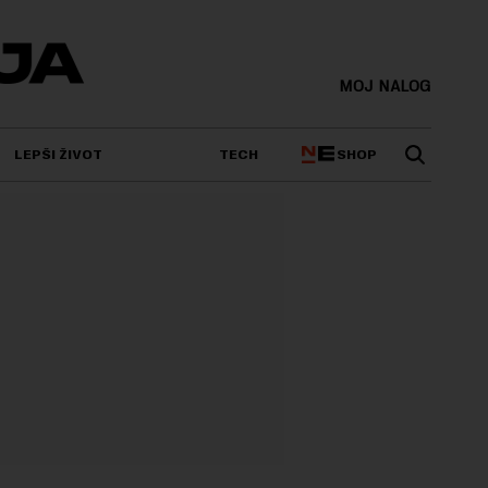
MOJ NALOG
SHOP
LEPŠI ŽIVOT
TECH