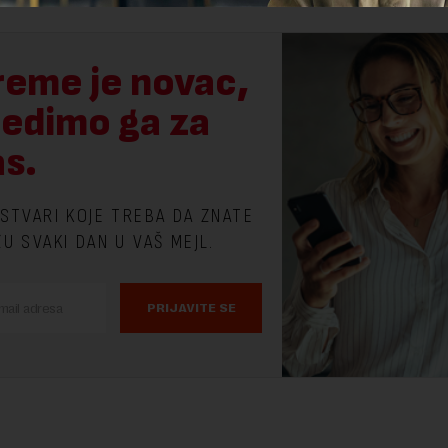
reme je novac,
tedimo ga za
as.
 STVARI KOJE TREBA DA ZNATE
ŽU SVAKI DAN U VAŠ MEJL.
PRIJAVITE SE