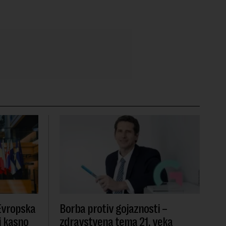
 Evropska
Borba protiv gojaznosti –
i kasno
zdravstvena tema 21. veka