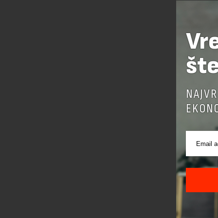
Međutim, 
paušalne 
Vr
šte
NAJVR
EKONO
Ak