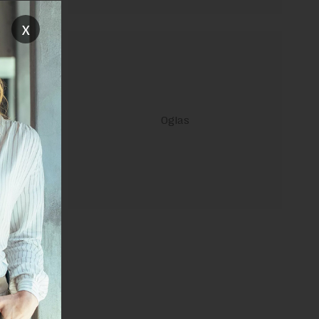
oji dovode
x
T
 od