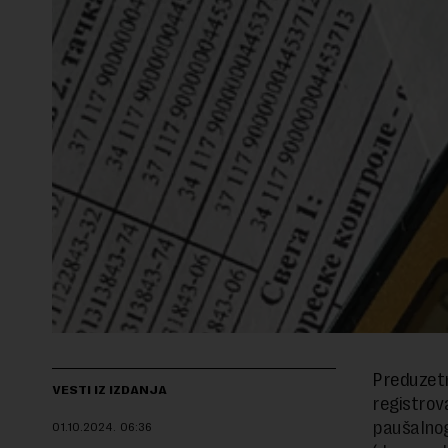
Preduzetn
VESTI IZ IZDANJA
registrov
paušalnog
01.10.2024.
06:36