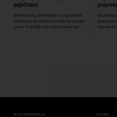
pojedinaca
preprek
Milena Vasić, advokatica i programska
Od oktobra 
direktorka Komiteta pravnika za ljudska
ambasadork
prava (YUCOM), već duže od decenije
Florans Fer
nalazi se na prvoj liniji odbrane
sa više od 
građanskih sloboda, marginalizovanih
francuskoj
grupa, žrtava diskrimi...
karije...
NOVA EKONOMIJA
O NAMA