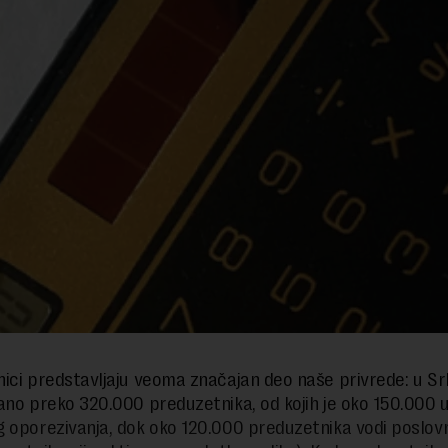
ici predstavljaju veoma značajan deo naše privrede: u Srbi
ano preko 320.000 preduzetnika, od kojih je oko 150.000 
 oporezivanja, dok oko 120.000 preduzetnika vodi poslovn