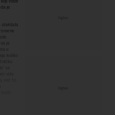
 koji vode
da je
 olakšala
promene
vedu
va je
ima u
aju koliko
tničku
a“ sa
ci više
a, već to
a
e budu