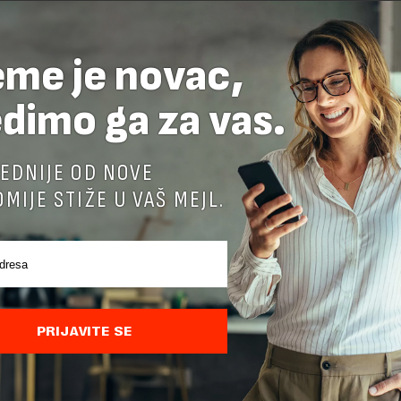
i pored primetnog napretka, postoji čitav niz problema k
obveznike u ozbiljne neprilike…
eme je novac,
dimo ga za vas.
JOŠ UVEK NEMATE NALOG?
KREIRAJTE NALOG
EDNIJE OD NOVE
MIJE STIŽE U VAŠ MEJL.
PROČITAJTE CELU VES
o želite da pročitate celu vest, neophodno je da odaberete jedan
planova pretplate.
PRIJAVITE SE
KUPI IZDANJE
PRETPLATA