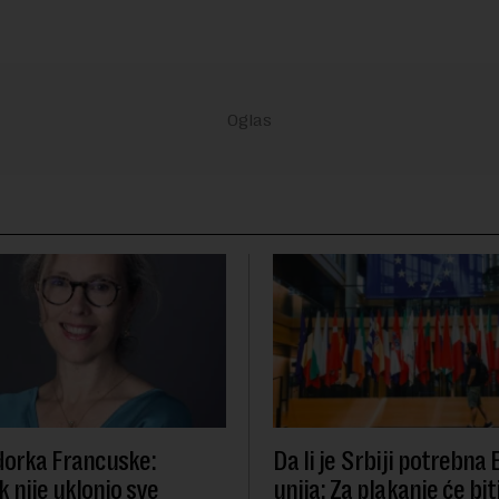
orka Francuske:
Da li je Srbiji potrebna
 nije uklonio sve
unija: Za plakanje će bit