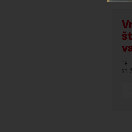
V
š
v
TRI
STI