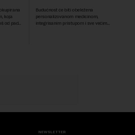
 okupirana
Budućnost će biti obeležena
, koja
personalizovanom medicinom,
još od pada
integrisanim pristupom i sve većim
se odvijaju
razumevanjem metaboličkih
ene
mehanizama koji stoje iza gojaznosti.
Fokus će se sve više pomerati sa
posledica na uzroke...
NEWSLETTER