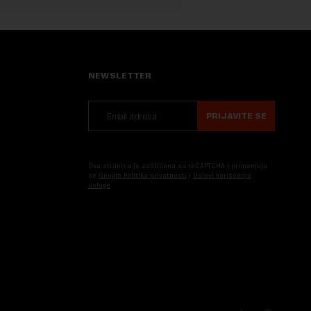
NEWSLETTER
PRIJAVITE SE
Ova stranica je zaštićena sa reCAPTCHA i primenjuju
se
Google Politika privatnosti
i
Uslovi korišćenja
usluge