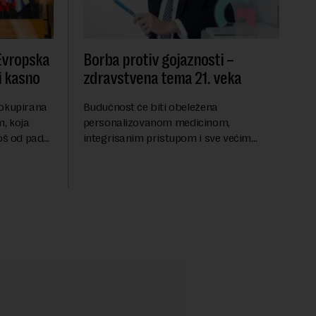
 Evropska
Borba protiv gojaznosti –
i kasno
zdravstvena tema 21. veka
 okupirana
Budućnost će biti obeležena
, koja
personalizovanom medicinom,
još od pada
integrisanim pristupom i sve većim
se odvijaju
razumevanjem metaboličkih
ene
mehanizama koji stoje iza gojaznosti.
Fokus će se sve više pomerati sa
posledica na uzroke...