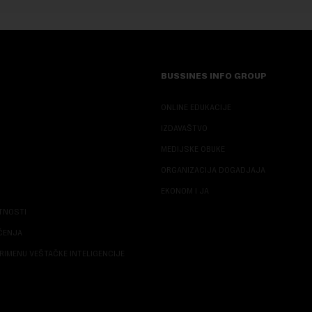
BUSSINES INFO GROUP
ONLINE EDUKACIJE
IZDAVAŠTVO
MEDIJSKE OBUKE
ORGANIZACIJA DOGADJAJA
EKONOM I JA
ATNOSTI
ŠĆENJA
RIMENU VEŠTAČKE INTELIGENCIJE