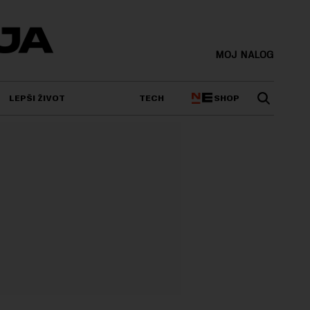
MOJ NALOG
SHOP
LEPŠI ŽIVOT
TECH