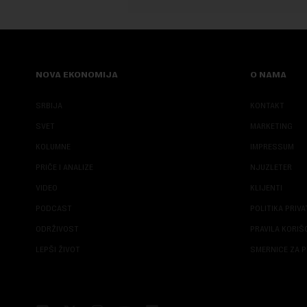
NOVA EKONOMIJA
O NAMA
SRBIJA
KONTAKT
SVET
MARKETING
KOLUMNE
IMPRESSUM
PRIČE I ANALIZE
NJUZLETER
VIDEO
KLIJENTI
PODCAST
POLITIKA PRIV
ODRŽIVOST
PRAVILA KORI
LEPŠI ŽIVOT
SMERNICE ZA P