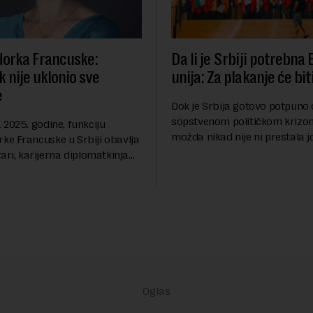
orka Francuske:
Da li je Srbiji potrebna
 nije uklonio sve
unija: Za plakanje će bit
e
Dok je Srbija gotovo potpuno
sopstvenom političkom krizom
2025. godine, funkciju
možda nikad nije ni prestala 
e Francuske u Srbiji obavlja
Berlinskog zida 1989, oko nas 
ari, karijerna diplomatkinja
procesi koji bi mogli da prom
tri decenije iskustva u
geopolitičku arhi...
 diplomatiji. Tokom bogate