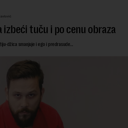
Pavlović
 izbeći tuču i po cenu obraza
žiju-džica smanjuje i ego i predrasude...