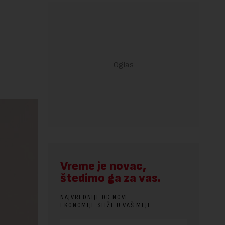
Vreme je novac,
štedimo ga za vas.
NAJVREDNIJE OD NOVE
EKONOMIJE STIŽE U VAŠ MEJL.