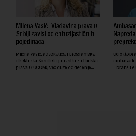
Milena Vasić: Vladavina prava u
Ambasad
Srbiji zavisi od entuzijastičnih
Napredak
pojedinaca
preprek
Milena Vasić, advokatica i programska
Od oktobra 
direktorka Komiteta pravnika za ljudska
ambasadork
prava (YUCOM), već duže od decenije
Florans Fer
nalazi se na prvoj liniji odbrane
sa više od 
građanskih sloboda, marginalizovanih
francuskoj
grupa, žrtava diskrimi...
karije...