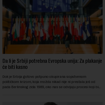
Da li je Srbiji potrebna Evropska unija: Za plakanje
će biti kasno
Dok je Srbija gotovo potpuno okupirana sopstvenom
političkom krizom, koja možda nikad nije ni prestala još od
pada Berlinskog zida 1989, oko nas se odvijaju procesi koji bi
mogli da promene geopolitičku arhi...