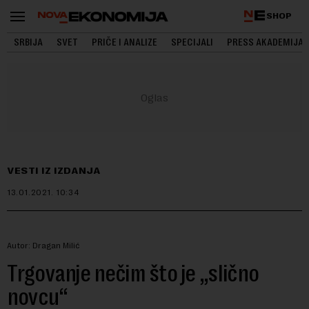
SHOP
SRBIJA
SVET
PRIČE I ANALIZE
SPECIJALI
PRESS AKADEMIJA
VESTI IZ IZDANJA
13.01.2021.
10:34
Autor: Dragan Milić
Trgovanje nečim što je „slično
novcu“