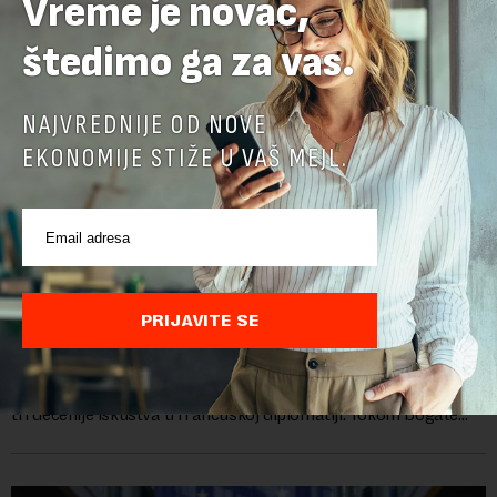
Vreme je novac,
štedimo ga za vas.
NAJVREDNIJE OD NOVE
EKONOMIJE STIŽE U VAŠ MEJL.
Ambasadorka Francuske: Napredak nije uklonio
sve prepreke
PRIJAVITE SE
Od oktobra 2025. godine, funkciju ambasadorke Francuske u
Srbiji obavlja Florans Ferari, karijerna diplomatkinja sa više od
tri decenije iskustva u francuskoj diplomatiji. Tokom bogate
karije...