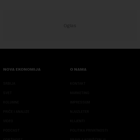
NOVA EKONOMIJA
O NAMA
SRBIJA
KONTAKT
SVET
MARKETING
KOLUMNE
IMPRESSUM
PRIČE I ANALIZE
NJUZLETER
VIDEO
KLIJENTI
PODCAST
POLITIKA PRIVATNOSTI
ODRŽIVOST
PRAVILA KORIŠĆENJA