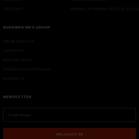
LEPŠI ŽIVOT
SMERNICE ZA PRIMENU VEŠTAČKE INTELI
BUSSINES INFO GROUP
ONLINE EDUKACIJE
IZDAVAŠTVO
MEDIJSKE OBUKE
ORGANIZACIJA DOGADJAJA
EKONOM I JA
NEWSLETTER
PRIJAVITE SE