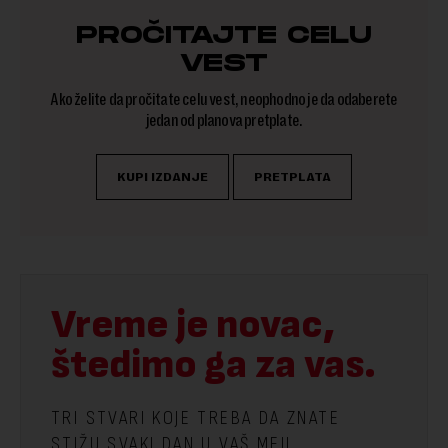
PROČITAJTE CELU
VEST
Ako želite da pročitate celu vest, neophodno je da odaberete
jedan od planova pretplate.
KUPI IZDANJE
PRETPLATA
Vreme je novac,
štedimo ga za vas.
TRI STVARI KOJE TREBA DA ZNATE
STIŽU SVAKI DAN U VAŠ MEJL.