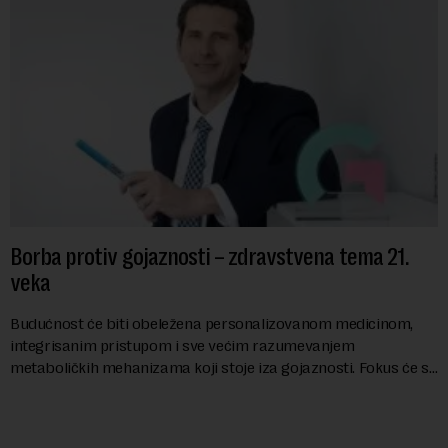
Borba protiv gojaznosti – zdravstvena tema 21.
veka
Budućnost će biti obeležena personalizovanom medicinom,
integrisanim pristupom i sve većim razumevanjem
metaboličkih mehanizama koji stoje iza gojaznosti. Fokus će se
sve više pomerati sa posledica na uzroke...