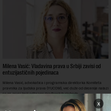
Milena Vasić: Vladavina prava u Srbiji zavisi od
entuzijastičnih pojedinaca
Milena Vasić, advokatica i programska direktorka Komiteta
pravnika za ljudska prava (YUCOM), već duže od decenije nalazi
se na prvoj liniji odbrane građanskih sloboda,
marginalizovanih grupa, žrtava diskrimi...
x