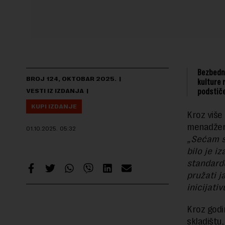
Bezbedn
BROJ 124, OKTOBAR 2025.
kulture 
podstiče
VESTI IZ IZDANJA
KUPI IZDANJE
Kroz više
menadžer
01.10.2025.
05:32
„Sećam s
bilo je i
standarde
pružati j
inicijativ
Kroz godin
skladištu