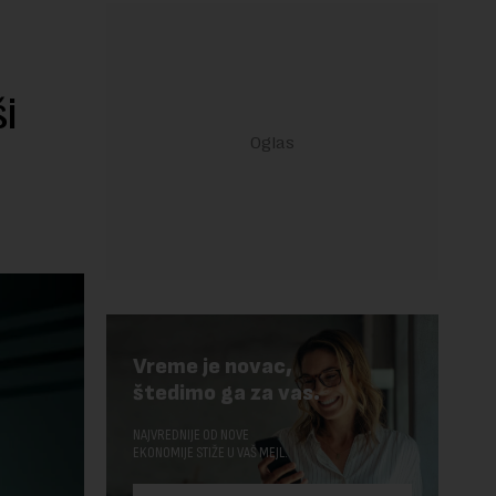
i
Vreme je novac,
štedimo ga za vas.
NAJVREDNIJE OD NOVE
EKONOMIJE STIŽE U VAŠ MEJL.