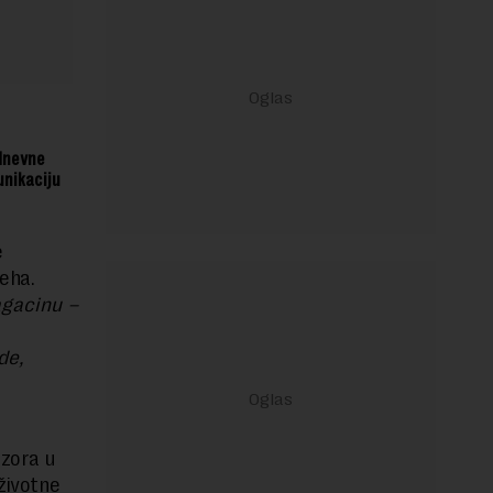
dnevne
unikaciju
e
peha.
agacinu –
de,
izora u
 životne