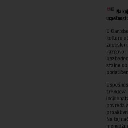
Na koji
uspešnost 
U Carlsbe
kulture u
zaposleni
razgovor o
bezbednos
stalne ob
podstičem
Uspešnost
trendova 
incidenat
povreda s
proaktivno
Na taj na
menadžmen