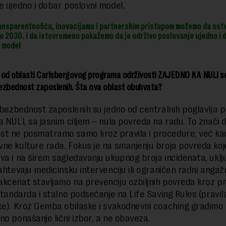
e ujedno i dobar poslovni model.
ansparentnošću, inovacijama i partnerskim pristupom možemo da ost
do 2030. i da istovremeno pokažemo da je održivo poslovanje ujedno i 
 model
od oblasti Carlsbergovog programa održivosti ZAJEDNO KA NULI se
bezbednost zaposlenih. Šta ova oblast obuhvata?
i bezbednost zaposlenih su jedno od centralnih poglavlja
a NULI, sa jasnim ciljem – nula povreda na radu. To znači 
t ne posmatramo samo kroz pravila i procedure, već ka
ne kulture rada. Fokus je na smanjenju broja povreda ko
va i na širem sagledavanju ukupnog broja incidenata, uklju
zahtevaju medicinsku intervenciju ili ograničen radni anga
kcenat stavljamo na prevenciju ozbiljnih povreda kroz p
 standarda i stalno podsećanje na Life Saving Rules (pravil
če). Kroz Gemba obilaske i svakodnevni coaching gradimo
no ponašanje lični izbor, a ne obaveza.