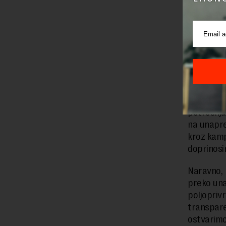
povreda na
odnosno s
održivost
poslovne 
U Srbiji s
dolazi iz 
tehnologi
biomasu d
potrošnja
na unapre
kroz kamp
doprinosi
Naravno, 
preko una
poljopriv
transpar
ostvarimo