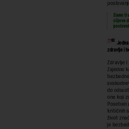
poslovanj
Samo tr
ciljeve 
poslovni
Jedna 
zdravlje i 
Zdravlje 
Zajedno k
bezbednos
svakodnev
do odsust
one koji 
Poseban a
kritičnih
život zna
je bezbed