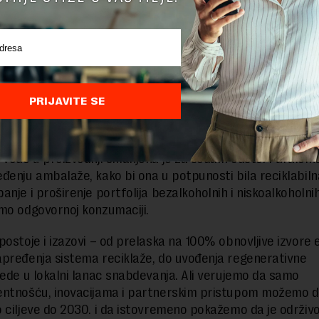
 radu. U novoj fazi, dodat je i fokus na održivu poljoprivr
manjenje poljoprivrednog otiska. Suština ovog programa 
 ne posmatramo kao sporednu aktivnost, već kao integral
strategije.
e to najbolje vidi u pivari u Čelarevu. Značajan deo ukupne
PRIJAVITE SE
obnovljivih izvora zahvaljujući investicijama u kotao na bio
ju za proizvodnju biogasa iz otpadnih voda. Samo uvođenje
ovelo je do smanjenja emisije ugljenika za oko 22%, a uk
 vode u proizvodnji smanjena je za sedam odsto. Paralelno
đenju ambalaže, kako bi ona u potpunosti bila reciklabiln
anje i proširenje portfolija bezalkoholnih i niskoalkoholni
mo odgovornoj konzumaciji.
postoje i izazovi – od prelaska na 100% obnovljive izvore e
pređenja sistema reciklaže, do uvođenja regenerativne
rede u lokalni lanac snabdevanja. Ali verujemo da samo
entnošću, inovacijama i partnerskim pristupom možemo 
 ciljeve do 2030. i da istovremeno pokažemo da je održiv