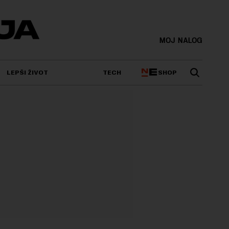
MOJ NALOG
SHOP
LEPŠI ŽIVOT
TECH