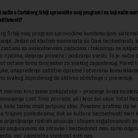
 način u Carlsberg Srbiji sprovodite ovaj program i na koji način mer
aktivnosti?
rg Srbiji ovaj program sprovodimo kombinacijom sistemsk
čenja. Jedan od ključnih momenata su Dani bezbednosti, k
 zastanu sa svakodnevnim zadacima i fokusiraju se isključ
 rizicima, deljenju primera i podizanju svesti. To je način 
t ostane tema broj jedan za svakog zaposlenog. Pored t
uke, unapređenje zaštitne opreme i otvorenu komunikacij
o svakog zaposlenog da aktivno učestvuje u prevenciji.
 merimo kroz jasne pokazatelje – praćenje broja incidena
smanjenja Lost Time povreda, ali i kroz širi okvir Total R
a, kako bismo imali potpunu sliku. Posebno pratimo da ne
a trajnim posledicama, dok se kultura bezbednosti meri 
 prijavljivanje rizičnih situacija i stepen angažovanosti za
čin osiguravamo da zdravlje i bezbednost nisu samo odgo
ta, već zajednička vrednost svih nas.