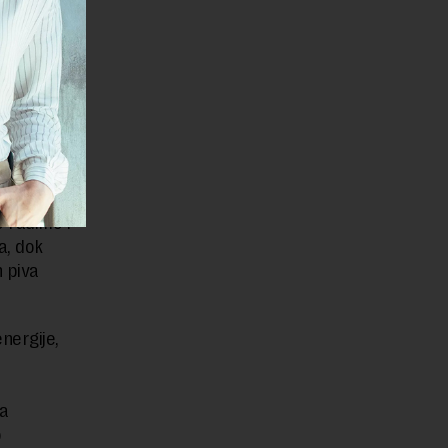
edu,
je da
ni deo
 energije
masu i
 kotla na
upna
 radimo i
a, dok
h piva
nergije,
da
o