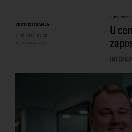
Autor: Nova 
VESTI IZ IZDANJA
U cen
01.10.2025.
05:32
zapos
Carlsberg Srbija
INTERVJU