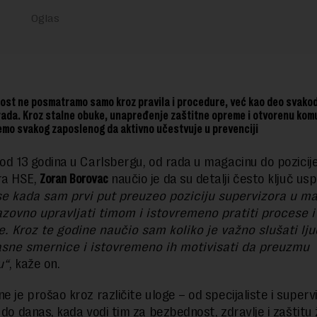
ost ne posmatramo samo kroz pravila i procedure, već kao deo svako
rada. Kroz stalne obuke, unapređenje zaštitne opreme i otvorenu kom
mo svakog zaposlenog da aktivno učestvuje u prevenciji
 od 13 godina u Carlsbergu, od rada u magacinu do pozicij
a HSE,
Zoran Borovac
naučio je da su detalji često ključ us
e kada sam prvi put preuzeo poziciju supervizora u m
zazovno upravljati timom i istovremeno pratiti procese i
. Kroz te godine naučio sam koliko je važno slušati lju
asne smernice i istovremeno ih motivisati da preuzmu
u“
, kaže on.
e je prošao kroz različite uloge – od specijaliste i superv
, do danas, kada vodi tim za bezbednost, zdravlje i zaštitu