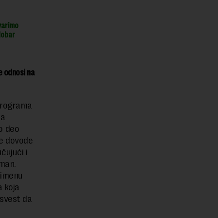
varimo
dobar
 odnosi na
 programa
da
o deo
je dovode
čujući i
žman.
rimenu
a koja
 svest da