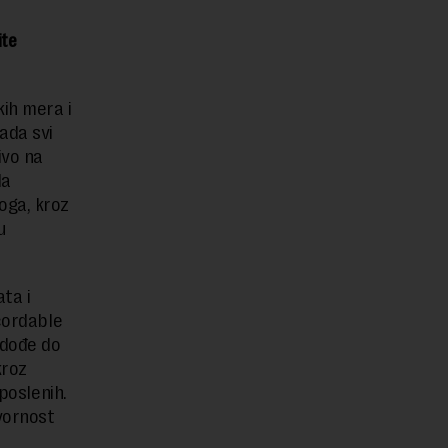
ite
ih mera i
ada svi
ivo na
da
oga, kroz
u
ta i
ecordable
 dođe do
kroz
poslenih.
vornost