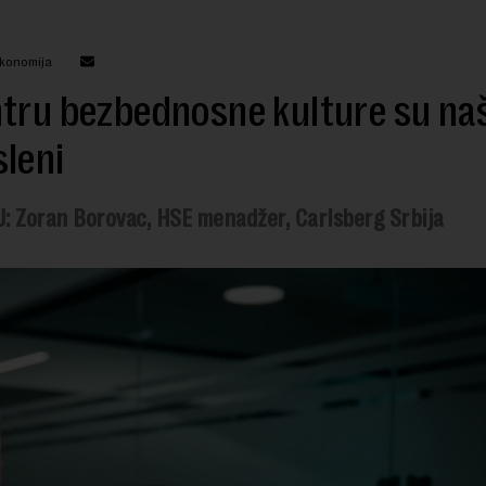
ekonomija
tru bezbednosne kulture su naš
leni
: Zoran Borovac, HSE menadžer, Carlsberg Srbija