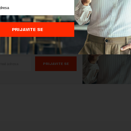
tedimo ga za
as.
PRIJAVITE SE
 STVARI KOJE TREBA DA ZNATE
ŽU SVAKI DAN U VAŠ MEJL.
PRIJAVITE SE