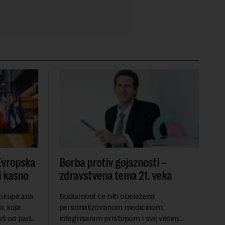
 Evropska
Borba protiv gojaznosti –
i kasno
zdravstvena tema 21. veka
 okupirana
Budućnost će biti obeležena
, koja
personalizovanom medicinom,
još od pada
integrisanim pristupom i sve većim