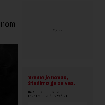
ednom
Vreme je novac,
štedimo ga za vas.
NAJVREDNIJE OD NOVE
EKONOMIJE STIŽE U VAŠ MEJL.