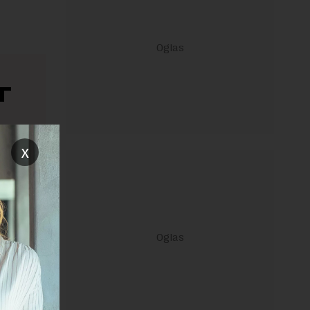
T
 od
x