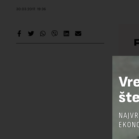
30.03.2017.
19:36
Ak
Vr
šte
NAJVR
EKONO
V