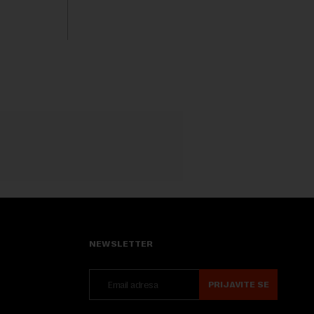
se odvijaju
razumevanjem metaboličkih
ene
mehanizama koji stoje iza gojaznosti.
Fokus će se sve više pomerati sa
posledica na uzroke...
NEWSLETTER
PRIJAVITE SE