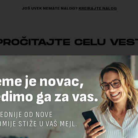
JOŠ UVEK NEMATE NALOG?
KREIRAJTE NALOG
PROČITAJTE CELU VES
o želite da pročitate celu vest, neophodno je da odaberete jedan
planova pretplate.
eme je novac,
KUPI IZDANJE
PRETPLATA
dimo ga za vas.
EDNIJE OD NOVE
MIJE STIŽE U VAŠ MEJL.
reme je novac,