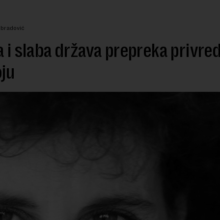
Obradović
a i slaba država prepreka privr
ju