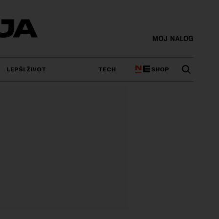
MOJ NALOG
SHOP
LEPŠI ŽIVOT
TECH