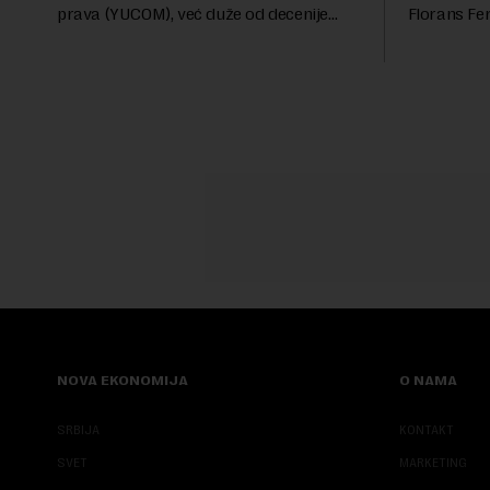
prava (YUCOM), već duže od decenije
Florans Fer
nalazi se na prvoj liniji odbrane
sa više od 
građanskih sloboda, marginalizovanih
francuskoj
grupa, žrtava diskrimi...
karije...
NOVA EKONOMIJA
O NAMA
SRBIJA
KONTAKT
SVET
MARKETING