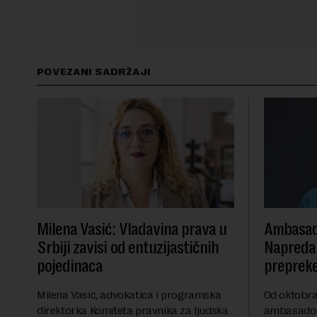
POVEZANI SADRŽAJI
Milena Vasić: Vladavina prava u
Ambasad
Srbiji zavisi od entuzijastičnih
Napredak
pojedinaca
preprek
Milena Vasić, advokatica i programska
Od oktobra 
direktorka Komiteta pravnika za ljudska
ambasadork