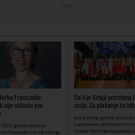
orka Francuske:
Da li je Srbiji potrebna
 nije uklonio sve
unija: Za plakanje će bit
e
Dok je Srbija gotovo potpuno
sopstvenom političkom krizom
2025. godine, funkciju
možda nikad nije ni prestala 
e Francuske u Srbiji obavlja