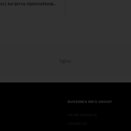
Berlinskog zida 1989, oko nas 
ari, karijerna diplomatkinja
procesi koji bi mogli da prom
tri decenije iskustva u
geopolitičku arhi...
 diplomatiji. Tokom bogate
BUSSINES INFO GROUP
ONLINE EDUKACIJE
IZDAVAŠTVO