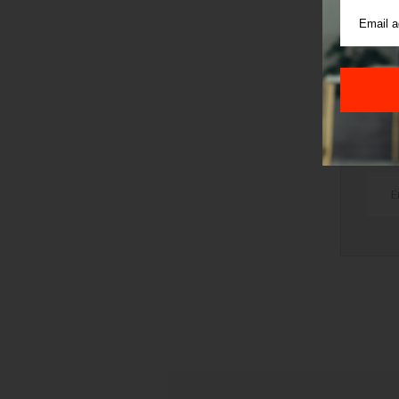
š
v
TRI
STI