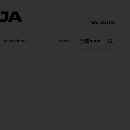
MOJ NALOG
SHOP
LEPŠI ŽIVOT
TECH