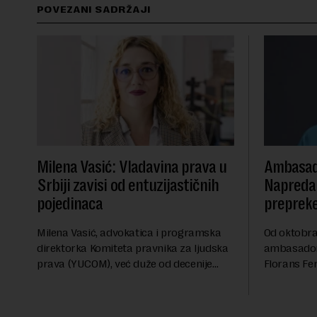
POVEZANI SADRŽAJI
Milena Vasić: Vladavina prava u
Ambasad
Srbiji zavisi od entuzijastičnih
Napredak
pojedinaca
preprek
Milena Vasić, advokatica i programska
Od oktobra 
direktorka Komiteta pravnika za ljudska
ambasadork
prava (YUCOM), već duže od decenije
Florans Fer
nalazi se na prvoj liniji odbrane
sa više od 
građanskih sloboda, marginalizovanih
francuskoj
grupa, žrtava diskrimi...
karije...