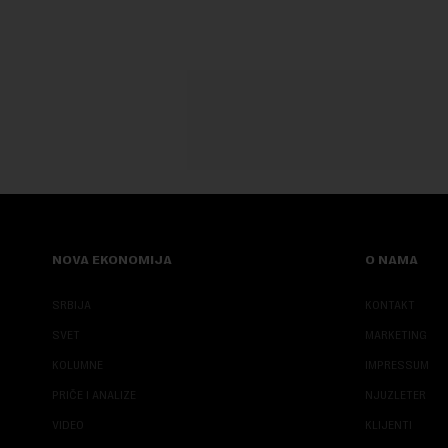
NOVA EKONOMIJA
O NAMA
SRBIJA
KONTAKT
SVET
MARKETING
KOLUMNE
IMPRESSUM
PRIČE I ANALIZE
NJUZLETER
VIDEO
KLIJENTI