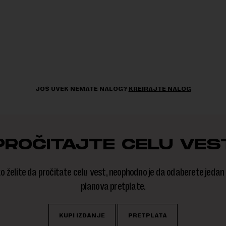
JOŠ UVEK NEMATE NALOG?
KREIRAJTE NALOG
PROČITAJTE CELU VES
o želite da pročitate celu vest, neophodno je da odaberete jedan
planova pretplate.
KUPI IZDANJE
PRETPLATA