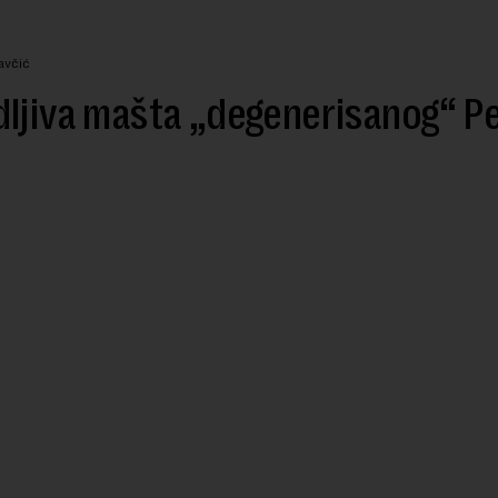
avčić
ljiva mašta „degenerisanog“ P