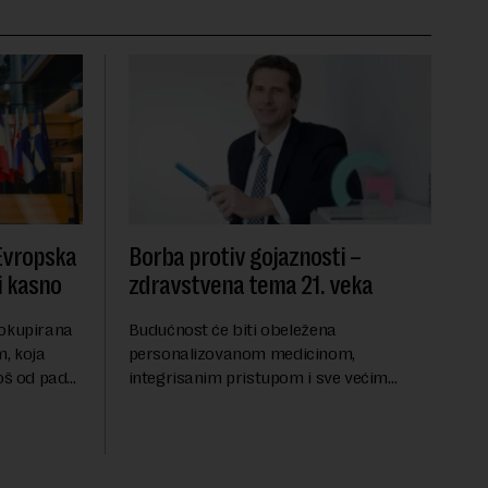
 Evropska
Borba protiv gojaznosti –
i kasno
zdravstvena tema 21. veka
 okupirana
Budućnost će biti obeležena
, koja
personalizovanom medicinom,
još od pada
integrisanim pristupom i sve većim
se odvijaju
razumevanjem metaboličkih
ene
mehanizama koji stoje iza gojaznosti.
Fokus će se sve više pomerati sa
posledica na uzroke...