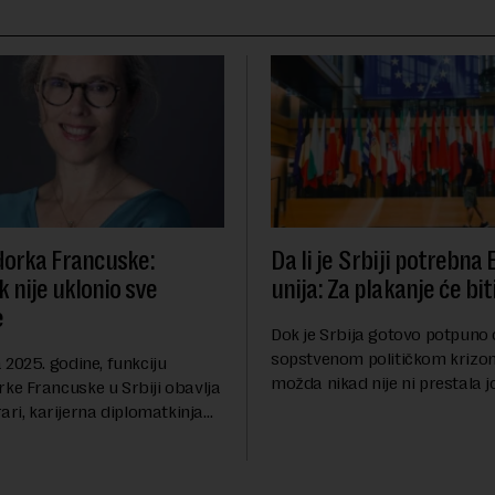
orka Francuske:
Da li je Srbiji potrebna
 nije uklonio sve
unija: Za plakanje će bit
e
Dok je Srbija gotovo potpuno
sopstvenom političkom krizom
2025. godine, funkciju
možda nikad nije ni prestala 
e Francuske u Srbiji obavlja
Berlinskog zida 1989, oko nas 
ari, karijerna diplomatkinja
procesi koji bi mogli da prom
tri decenije iskustva u
geopolitičku arhi...
 diplomatiji. Tokom bogate