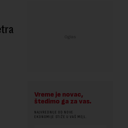
etra
Vreme je novac,
štedimo ga za vas.
NAJVREDNIJE OD NOVE
EKONOMIJE STIŽE U VAŠ MEJL.