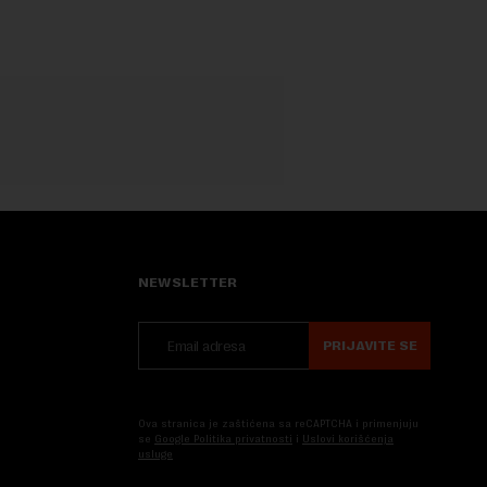
NEWSLETTER
PRIJAVITE SE
Ova stranica je zaštićena sa reCAPTCHA i primenjuju
se
Google Politika privatnosti
i
Uslovi korišćenja
usluge