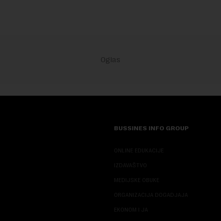
BUSSINES INFO GROUP
ONLINE EDUKACIJE
IZDAVAŠTVO
MEDIJSKE OBUKE
ORGANIZACIJA DOGADJAJA
EKONOM I JA