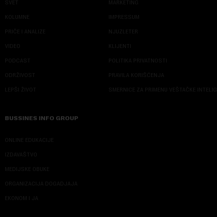
SVET
MARKETING
KOLUMNE
IMPRESSUM
PRIČE I ANALIZE
NJUZLETER
VIDEO
KLIJENTI
PODCAST
POLITIKA PRIVATNOSTI
ODRŽIVOST
PRAVILA KORIŠĆENJA
LEPŠI ŽIVOT
SMERNICE ZA PRIMENU VEŠTAČKE INTELI
BUSSINES INFO GROUP
ONLINE EDUKACIJE
IZDAVAŠTVO
MEDIJSKE OBUKE
ORGANIZACIJA DOGADJAJA
EKONOM I JA