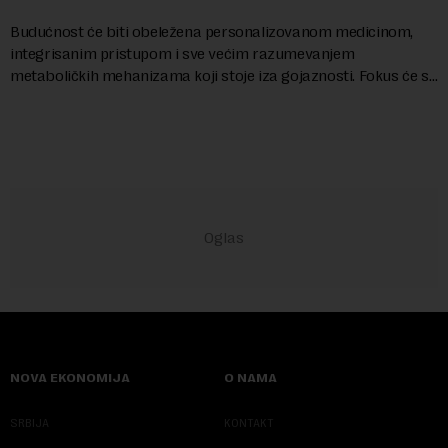
Budućnost će biti obeležena personalizovanom medicinom,
integrisanim pristupom i sve većim razumevanjem
metaboličkih mehanizama koji stoje iza gojaznosti. Fokus će se
sve više pomerati sa posledica na uzroke...
NOVA EKONOMIJA
O NAMA
SRBIJA
KONTAKT