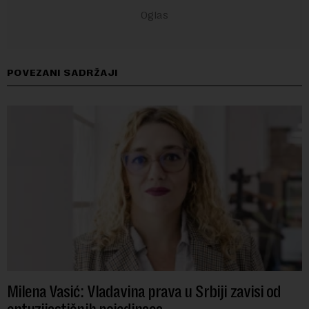
POVEZANI SADRŽAJI
Milena Vasić: Vladavina prava u Srbiji zavisi od