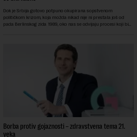
Dok je Srbija gotovo potpuno okupirana sopstvenom
političkom krizom, koja možda nikad nije ni prestala još od
pada Berlinskog zida 1989, oko nas se odvijaju procesi koji bi
mogli da promene geopolitičku arhi...
Borba protiv gojaznosti – zdravstvena tema 21.
veka