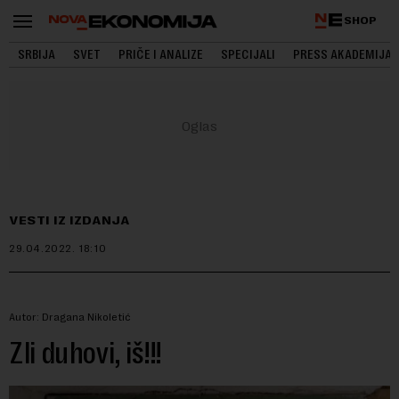
SHOP
SRBIJA
SVET
PRIČE I ANALIZE
SPECIJALI
PRESS AKADEMIJA
VESTI IZ IZDANJA
29.04.2022.
18:10
Autor: Dragana Nikoletić
Zli duhovi, iš!!!