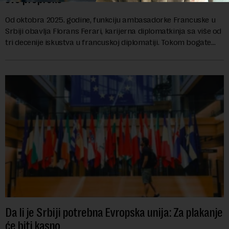
Od oktobra 2025. godine, funkciju ambasadorke Francuske u
Srbiji obavlja Florans Ferari, karijerna diplomatkinja sa više od
tri decenije iskustva u francuskoj diplomatiji. Tokom bogate
karije...
Da li je Srbiji potrebna Evropska unija: Za plakanje
će biti kasno