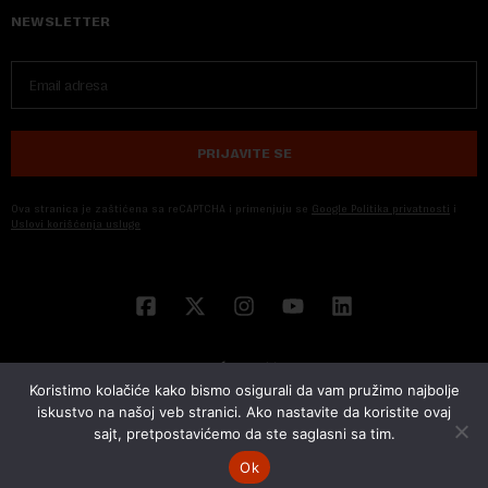
NEWSLETTER
PRIJAVITE SE
Ova stranica je zaštićena sa reCAPTCHA i primenjuju se
Google Politika privatnosti
i
Uslovi korišćenja usluge
Koristimo kolačiće kako bismo osigurali da vam pružimo najbolje
iskustvo na našoj veb stranici. Ako nastavite da koristite ovaj
sajt, pretpostavićemo da ste saglasni sa tim.
© 2026 NOVA EKONOMIJA | SVA PRAVA ZADŽANA | DEVELOPED BY
CUBES
Ok