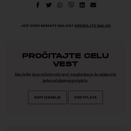
JOŠ UVEK NEMATE NALOG?
KREIRAJTE NALOG
PROČITAJTE CELU
VEST
Ako želite da pročitate celu vest, neophodno je da odaberete
jedan od planova pretplate.
KUPI IZDANJE
PRETPLATA