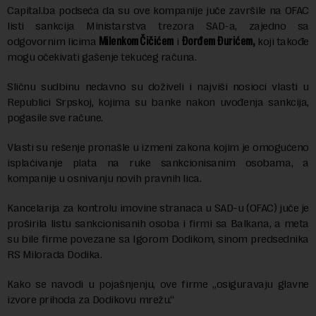
Capital.ba podseća da su ove kompanije juče završile na OFAC
listi sankcija Ministarstva trezora SAD-a, zajedno sa
odgovornim licima
Milenkom Čičićem
i
Đorđem Đurićem,
koji takođe
mogu očekivati gašenje tekućeg računa.
Sličnu sudbinu nedavno su doživeli i najviši nosioci vlasti u
Republici Srpskoj, kojima su banke nakon uvođenja sankcija,
pogasile sve račune.
Vlasti su rešenje pronašle u izmeni zakona kojim je omogućeno
isplaćivanje plata na ruke sankcionisanim osobama, a
kompanije u osnivanju novih pravnih lica.
Kancelarija za kontrolu imovine stranaca u SAD-u (OFAC) juče je
proširila listu sankcionisanih osoba i firmi sa Balkana, a meta
su bile firme povezane sa Igorom Dodikom, sinom predsednika
RS Milorada Dodika.
Kako se navodi u pojašnjenju, ove firme „osiguravaju glavne
izvore prihoda za Dodikovu mrežu.“