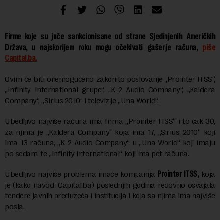
Firme koje su juče sankcionisane od strane Sjedinjenih Američkih
Država, u najskorijem roku mogu očekivati gašenje računa,
piše
Capital.ba.
Ovim će biti onemogućeno zakonito poslovanje „Prointer ITSS“,
„Infinity International grupe“, „K-2 Audio Company“, „Kaldera
Company“, „Sirius 2010“ i televizije „Una World“.
Ubedljivo najviše računa ima firma „Prointer ITSS“ i to čak 30,
za njima je „Kaldera Company“ koja ima 17, „Sirius 2010“ koji
ima 13 računa, „K-2 Audio Company“ u „Una World“ koji imaju
po sedam, te „Infinity International“ koji ima pet računa.
Ubedljivo najviše problema imaće kompanija
Prointer ITSS,
koja
je (kako navodi Capital.ba) poslednjih godina redovno osvajala
tendere javnih preduzeća i institucija i koja sa njima ima najviše
posla.