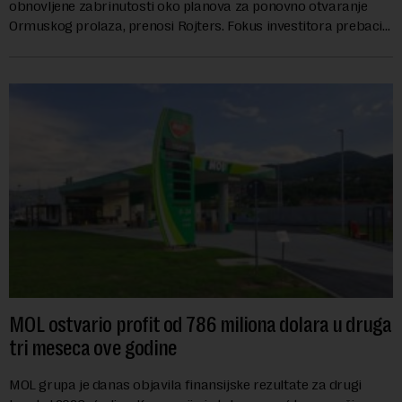
obnovljene zabrinutosti oko planova za ponovno otvaranje
Ormuskog prolaza, prenosi Rojters. Fokus investitora prebacio
se na predloge Irana i Omana koji b...
MOL ostvario profit od 786 miliona dolara u druga
tri meseca ove godine
MOL grupa je danas objavila finansijske rezultate za drugi