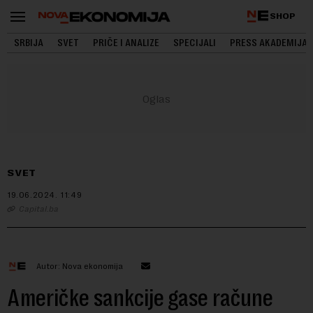
SHOP
SRBIJA
SVET
PRIČE I ANALIZE
SPECIJALI
PRESS AKADEMIJA
SVET
19.06.2024.
11:49
Capital.ba
Autor: Nova ekonomija
Američke sankcije gase račune