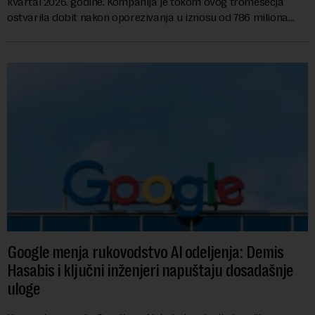
kvartal 2026. godine. Kompanija je tokom ovog tromesečja
ostvarila dobit nakon oporezivanja u iznosu od 786 miliona
američkih dolara. Rezultatima su...
Google menja rukovodstvo AI odeljenja: Demis
Hasabis i ključni inženjeri napuštaju dosadašnje
uloge