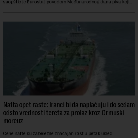
saopštio je Eurostat povodom Međunarodnog dana piva koji
se obeležava danas. ...
Nafta opet raste: Iranci bi da naplaćuju i do sedam
odsto vrednosti tereta za prolaz kroz Ormuski
moreuz
Cene nafte su zabeležile značajan rast u petak usled