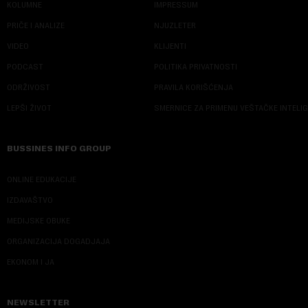
KOLUMNE
IMPRESSUM
PRIČE I ANALIZE
NJUZLETER
VIDEO
KLIJENTI
PODCAST
POLITIKA PRIVATNOSTI
ODRŽIVOST
PRAVILA KORIŠĆENJA
LEPŠI ŽIVOT
SMERNICE ZA PRIMENU VEŠTAČKE INTELI
BUSSINES INFO GROUP
ONLINE EDUKACIJE
IZDAVAŠTVO
MEDIJSKE OBUKE
ORGANIZACIJA DOGADJAJA
EKONOM I JA
NEWSLETTER