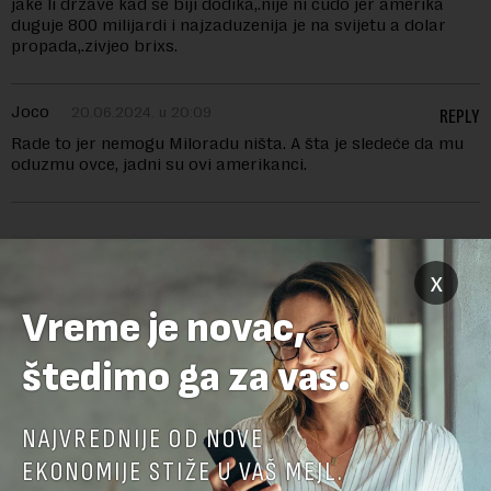
jake li drzave kad se biji dodika,.nije ni cudo jer amerika
duguje 800 milijardi i najzaduzenija je na svijetu a dolar
propada,.zivjeo brixs.
Joco
20.06.2024. u 20:09
REPLY
Rade to jer nemogu Miloradu ništa. A šta je sledeće da mu
oduzmu ovce, jadni su ovi amerikanci.
x
OSTAVITE ODGOVOR
Vreme je novac,
štedimo ga za vas.
NAJVREDNIJE OD NOVE
EKONOMIJE STIŽE U VAŠ MEJL.