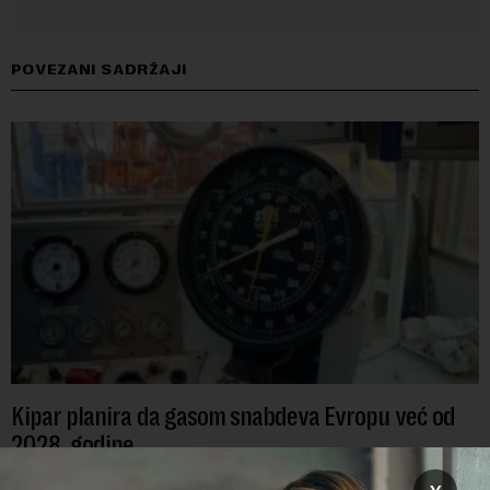
POVEZANI SADRŽAJI
Kipar planira da gasom snabdeva Evropu već od
2028. godine
Potrošači mogu očekivati da će prirodni gas iz nalazišta u