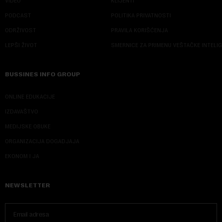
VIDEO
KLIJENTI
PODCAST
POLITIKA PRIVATNOSTI
ODRŽIVOST
PRAVILA KORIŠĆENJA
LEPŠI ŽIVOT
SMERNICE ZA PRIMENU VEŠTAČKE INTELI
BUSSINES INFO GROUP
ONLINE EDUKACIJE
IZDAVAŠTVO
MEDIJSKE OBUKE
ORGANIZACIJA DOGADJAJA
EKONOM I JA
NEWSLETTER