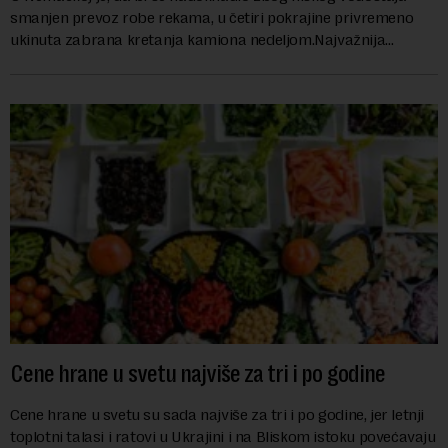
smanjen prevoz robe rekama, u četiri pokrajine privremeno
ukinuta zabrana kretanja kamiona nedeljom.Najvažnija
nemačka reka Rajna ima najniži vodo...
Cene hrane u svetu najviše za tri i po godine
Cene hrane u svetu su sada najviše za tri i po godine, jer letnji
toplotni talasi i ratovi u Ukrajini i na Bliskom istoku povećavaju