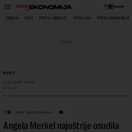
SHOP
SRBIJA
SVET
PRIČE I ANALIZE
SPECIJALI
PRESS AKADEMIJA
SVET
31.01.2018.
09:06
Seebiz
Autor: Nova Ekonomija
Angela Merkel najoštrije osudila