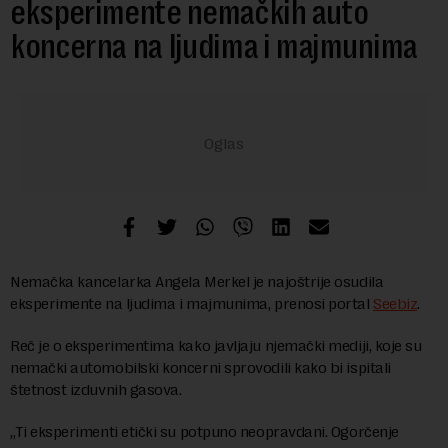
eksperimente nemačkih auto
koncerna na ljudima i majmunima
Nemačka kancelarka Angela Merkel je najoštrije osudila
eksperimente na ljudima i majmunima, prenosi portal
Seebiz
.
Reč je o eksperimentima kako javljaju njemački mediji, koje su
nemački automobilski koncerni sprovodili kako bi ispitali
štetnost izduvnih gasova.
„Ti eksperimenti etički su potpuno neopravdani. Ogorčenje