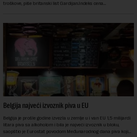
troškove, piše britanski list Gardijan.Indeks cena
prehrambenih proiz...
Belgija najveći izvoznik piva u EU
Belgija je prošle godine izvezla u zemlje u i van EU 1,5 milijardi
litara piva sa alkoholom i bila je najveći izvoznik u bloku,
saopštio je Eurostat povodom Međunarodnog dana piva koji