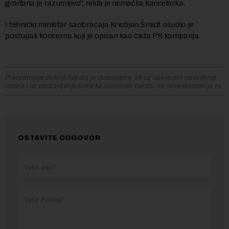
građana je razumljivo“, rekla je nemačka kancelarka.
I tehnički ministar saobraćaja Kristijan Šmidt osudio je
postupak koncerna koji je opisan kao čista PR kampanja.
Preuzimanje delova teksta je dozvoljeno, ali uz obavezno navođenje
izvora i uz postavljanje linka ka izvornom tekstu na novaekonomija.rs
OSTAVITE ODGOVOR