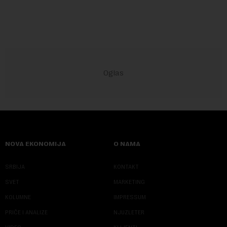
se obeležava danas. ...
NOVA EKONOMIJA
O NAMA
SRBIJA
KONTAKT
SVET
MARKETING
KOLUMNE
IMPRESSUM
PRIČE I ANALIZE
NJUZLETER