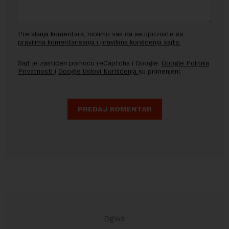
Pre slanja komentara, molimo vas da se upoznate sa
pravilima komentarisanja i pravilima korišćenja sajta.
Sajt je zaštićen pomocu reCaptcha i Google.
Google Politika
Privatnosti
i
Google Uslovi Korišćenja
su primenjeni.