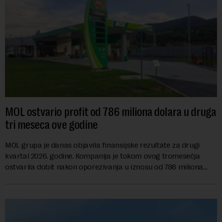
MOL ostvario profit od 786 miliona dolara u druga
tri meseca ove godine
MOL grupa je danas objavila finansijske rezultate za drugi
kvartal 2026. godine. Kompanija je tokom ovog tromesečja
ostvarila dobit nakon oporezivanja u iznosu od 786 miliona
američkih dolara. Rezultatima su...