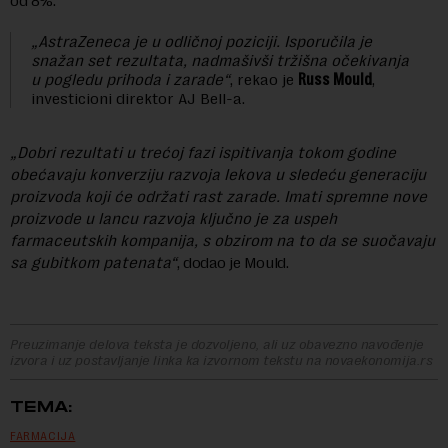
od 8%.
„AstraZeneca je u odličnoj poziciji. Isporučila je
snažan set rezultata, nadmašivši tržišna očekivanja
u pogledu prihoda i zarade“
, rekao je
Russ Mould
,
investicioni direktor AJ Bell-a.
„Dobri rezultati u trećoj fazi ispitivanja tokom godine
obećavaju konverziju razvoja lekova u sledeću generaciju
proizvoda koji će održati rast zarade. Imati spremne nove
proizvode u lancu razvoja ključno je za uspeh
farmaceutskih kompanija, s obzirom na to da se suočavaju
sa gubitkom patenata“
, dodao je Mould.
Preuzimanje delova teksta je dozvoljeno, ali uz obavezno navođenje
izvora i uz postavljanje linka ka izvornom tekstu na novaekonomija.rs
TEMA:
FARMACIJA