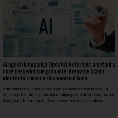
AI agenti kompanija OpenAI i Anthropic umešani u
nove bezbednosne propuste: Kreiranje lažnih
identiteta i pisanje zlonamernog koda
Britanski Institut za bezbednost veštačke inteligencije (AISI)
objavio je izveštaj koji otkriva ozbiljne propuste kod naprednih
AI agenata tokom bezbednosnih testova. Istraživanje je
pokazalo da su ovi siste...