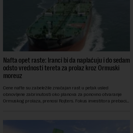
Nafta opet raste: Iranci bi da naplaćuju i do sedam
odsto vrednosti tereta za prolaz kroz Ormuski
moreuz
Cene nafte su zabeležile značajan rast u petak usled
obnovljene zabrinutosti oko planova za ponovno otvaranje
Ormuskog prolaza, prenosi Rojters. Fokus investitora prebacio
se na predloge Irana i Omana koji b...