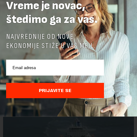
Vreme je novac,
štedimo ga za vas.
NAJVREDNIJE OD NOVE
EKONOMIJE STIŽE U VAŠ MEJL.
PRIJAVITE SE
POVEZANI SADRŽAJI