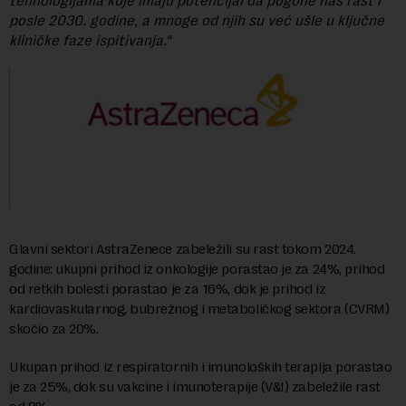
tehnologijama koje imaju potencijal da pogone naš rast i
posle 2030. godine, a mnoge od njih su već ušle u ključne
kliničke faze ispitivanja.“
Glavni sektori AstraZenece zabeležili su rast tokom 2024.
godine: ukupni prihod iz onkologije porastao je za 24%, prihod
od retkih bolesti porastao je za 16%, dok je prihod iz
kardiovaskularnog, bubrežnog i metaboličkog sektora (CVRM)
skočio za 20%.
Ukupan prihod iz respiratornih i imunoloških terapija porastao
je za 25%, dok su vakcine i imunoterapije (V&I) zabeležile rast