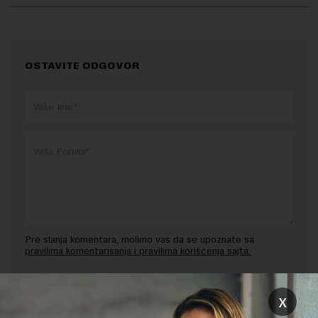
OSTAVITE ODGOVOR
Pre slanja komentara, molimo vas da se upoznate sa
pravilima komentarisanja i pravilima korišćenja sajta.
Sajt je zaštićen pomocu reCaptcha i Google.
Google Politika
Privatnosti
i
Google Uslovi Korišćenja
su primenjeni.
x