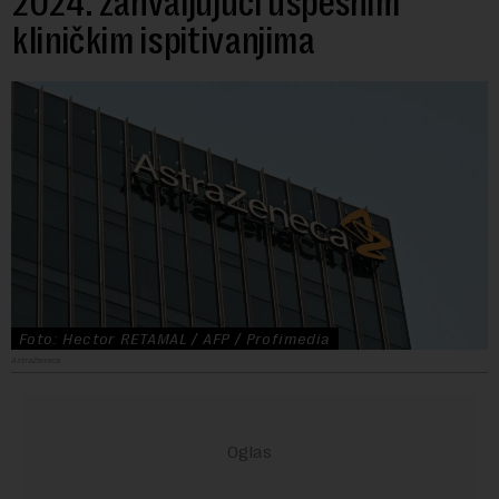
2024. zahvaljujući uspešnim
kliničkim ispitivanjima
Foto: Hector RETAMAL / AFP / Profimedia
AstraZeneca