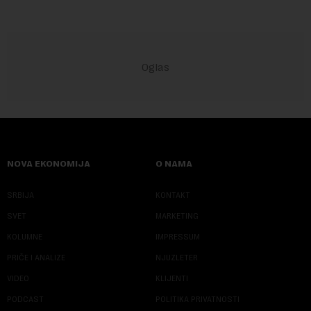
NOVA EKONOMIJA
O NAMA
SRBIJA
KONTAKT
SVET
MARKETING
KOLUMNE
IMPRESSUM
PRIČE I ANALIZE
NJUZLETER
VIDEO
KLIJENTI
PODCAST
POLITIKA PRIVATNOSTI