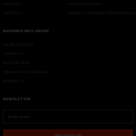
ODRŽIVOST
PRAVILA KORIŠĆENJA
LEPŠI ŽIVOT
SMERNICE ZA PRIMENU VEŠTAČKE INTELI
BUSSINES INFO GROUP
ONLINE EDUKACIJE
IZDAVAŠTVO
MEDIJSKE OBUKE
ORGANIZACIJA DOGADJAJA
EKONOM I JA
NEWSLETTER
PRIJAVITE SE