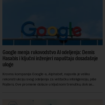
Google menja rukovodstvo AI odeljenja: Demis
Hasabis i ključni inženjeri napuštaju dosadašnje
uloge
Krovna kompanija Google-a, Alphabet, najavila je veliku
rekonstrukciju svog odeljenja za veštačku inteligenciju, piše
Rojters. Ove promene dolaze u ključnom trenutku, dok se
kompanija suočava sa sve većim pr...