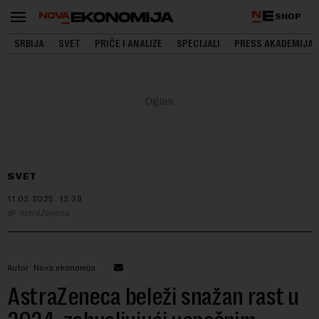
SHOP
SRBIJA
SVET
PRIČE I ANALIZE
SPECIJALI
PRESS AKADEMIJA
SVET
11.02.2025.
12:39
AstraZeneca
Autor: Nova ekonomija
AstraZeneca beleži snažan rast u