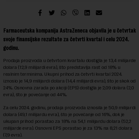
Farmaceutska kompanija AstraZeneca objavila je u četvrtak
svoje finansijske rezultate za četvrti kvartal i celu 2024.
godinu.
Prodaja proizvoda u četvrtom kvartalu dostigla je 13,4 milijarde
dolara (12,9 milijardi evra), što predstavlja rast od 18% u
realnim terminima. Ukupni prihod za četvrti kvartal 2024.
iznosio je 14,9 milijardi dolara (14,4 milijardi evra), što je skok od
24%. Osnovna zarada po akciji (EPS) dostigla je 2,09 dolara (2,0
evra), što je povećanje od 44%.
Za celu 2024. godinu, prodaja proizvoda iznosila je 50,9 milijardi
dolara (49,1 milijardu evra), što je povećanje od 16%, dok je
ukupan prihod porastao za 18% na 54,1 milijardu dolara (52,2
milijarde evra). Osnovni EPS porastao je za 13% na 8,21 dolara
(7,9 evra).