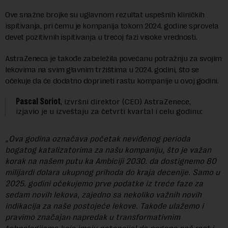
Ove snažne brojke su uglavnom rezultat uspešnih kliničkih
ispitivanja, pri čemu je kompanija tokom 2024. godine sprovela
devet pozitivnih ispitivanja u trećoj fazi visoke vrednosti.
AstraZeneca je takođe zabeležila povećanu potražnju za svojim
lekovima na svim glavnim tržištima u 2024. godini, što se
očekuje da će dodatno doprineti rastu kompanije u ovoj godini.
Pascal Soriot
, izvršni direktor (CEO) AstraZenece,
izjavio je u izveštaju za četvrti kvartal i celu godinu:
„Ova godina označava početak neviđenog perioda
bogatog katalizatorima za našu kompaniju, što je važan
korak na našem putu ka Ambiciji 2030. da dostignemo 80
milijardi dolara ukupnog prihoda do kraja decenije.
Samo u
2025. godini očekujemo prve podatke iz treće faze za
sedam novih lekova, zajedno sa nekoliko važnih novih
indikacija za naše postojeće lekove. Takođe ulažemo i
pravimo značajan napredak u transformativnim