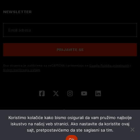
NEWSLETTER
PRIJAVITE SE
Ova stranica je zaštićena sa reCAPTCHA i primenjuju se
Google Politika privatnosti
i
Uslovi korišćenja usluge
Koristimo kolačiće kako bismo osigurali da vam pružimo najbolje
iskustvo na našoj veb stranici. Ako nastavite da koristite ovaj
sajt, pretpostavićemo da ste saglasni sa tim.
© 2026 NOVA EKONOMIJA | SVA PRAVA ZADŽANA | DEVELOPED BY
CUBES
Ok