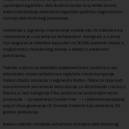
opremljeni logističko-distributivni centar kraj Velike Gorice,
kojim obezbedjuje adekvatnu logističku podršku dugoročnom
razvoju distributivnog poslovanja.
Investicija u izgradnju i opremanje vredna oko 20 miliona evra
realizovana je u saradnji sa kompanijom Kamgrad, a u prvoj
fazi osiguran je skladišni kapacitet od 30.000 paletnih mesta, s
mogućnošću modularnog širenja u skladu s poslovnim
potrebama.
Takođe, u istom su skladištu implementirani i pušteni u rad
tehnološko visoko sofisticirani logistički roboti kompanije
Gideon. Rastu inovacija u segmentu Slatko i Slano će doprineti
novootvorena savremena laboratorija za istraživanje i razvoj u
Štarku, a rast kategorije Pića nastavio se lansiranjem novih
proizvoda – prvenstveno Cockte Free – i reklamnih kampanja
poput Ukus generacije CE brenda Cedevita koji obeležava 50
godina postojanja.
Nakon odličnih rezultata ostvarenih širenjem distributivnog