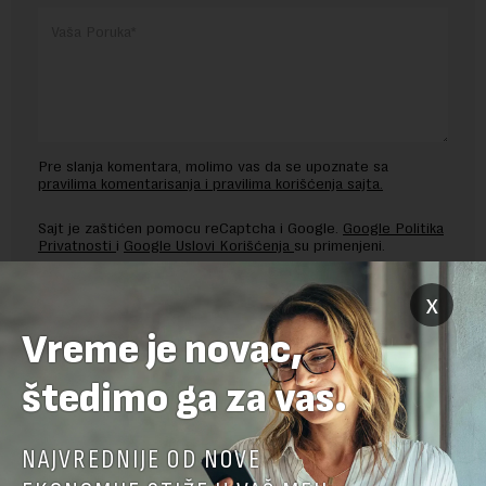
Pre slanja komentara, molimo vas da se upoznate sa
pravilima komentarisanja i pravilima korišćenja sajta.
Sajt je zaštićen pomocu reCaptcha i Google.
Google Politika
Privatnosti
i
Google Uslovi Korišćenja
su primenjeni.
x
Vreme je novac,
štedimo ga za vas.
NAJVREDNIJE OD NOVE