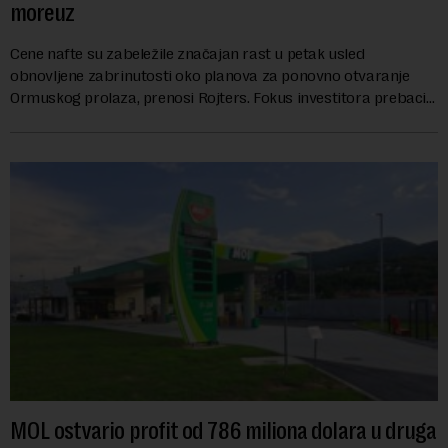
moreuz
Cene nafte su zabeležile značajan rast u petak usled
obnovljene zabrinutosti oko planova za ponovno otvaranje
Ormuskog prolaza, prenosi Rojters. Fokus investitora prebacio
se na predloge Irana i Omana koji b...
MOL ostvario profit od 786 miliona dolara u druga