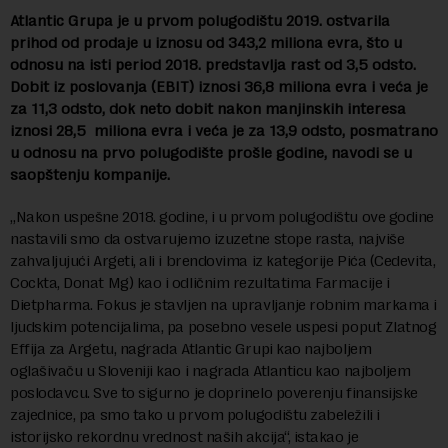
Atlantic Grupa je u prvom polugodištu 2019. ostvarila
prihod od prodaje u iznosu od 343,2 miliona evra, što u
odnosu na isti period 2018. predstavlja rast od 3,5 odsto.
Dobit iz poslovanja (EBIT) iznosi 36,8 miliona evra i veća je
za 11,3 odsto, dok neto dobit nakon manjinskih interesa
iznosi 28,5 miliona evra i veća je za 13,9 odsto, posmatrano
u odnosu na prvo polugodište prošle godine, navodi se u
saopštenju kompanije.
„Nakon uspešne 2018. godine, i u prvom polugodištu ove godine
nastavili smo da ostvarujemo izuzetne stope rasta, najviše
zahvaljujući Argeti, ali i brendovima iz kategorije Pića (Cedevita,
Cockta, Donat Mg) kao i odličnim rezultatima Farmacije i
Dietpharma. Fokus je stavljen na upravljanje robnim markama i
ljudskim potencijalima, pa posebno vesele uspesi poput Zlatnog
Effija za Argetu, nagrada Atlantic Grupi kao najboljem
oglašivaču u Sloveniji kao i nagrada Atlanticu kao najboljem
poslodavcu. Sve to sigurno je doprinelo poverenju finansijske
zajednice, pa smo tako u prvom polugodištu zabeležili i
istorijsko rekordnu vrednost naših akcija“, istakao je