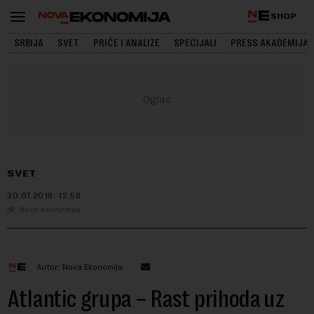
SHOP
SRBIJA
SVET
PRIČE I ANALIZE
SPECIJALI
PRESS AKADEMIJA
SVET
30.07.2019.
12:58
Nova ekonomija
Autor: Nova Ekonomija
Atlantic grupa – Rast prihoda uz