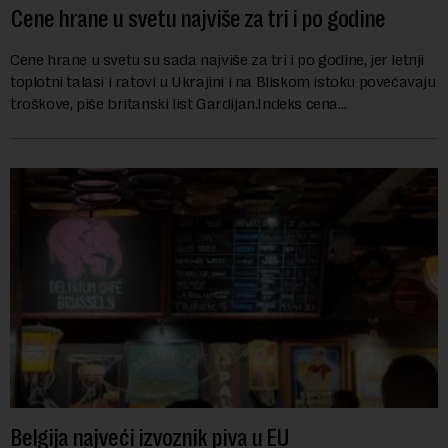
Cene hrane u svetu najviše za tri i po godine
Cene hrane u svetu su sada najviše za tri i po godine, jer letnji
toplotni talasi i ratovi u Ukrajini i na Bliskom istoku povećavaju
troškove, piše britanski list Gardijan.Indeks cena
prehrambenih proiz...
Belgija najveći izvoznik piva u EU