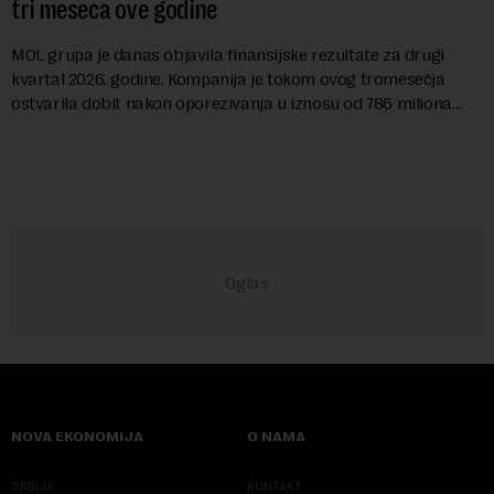
tri meseca ove godine
MOL grupa je danas objavila finansijske rezultate za drugi
kvartal 2026. godine. Kompanija je tokom ovog tromesečja
ostvarila dobit nakon oporezivanja u iznosu od 786 miliona
američkih dolara. Rezultatima su...
NOVA EKONOMIJA
O NAMA
SRBIJA
KONTAKT