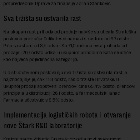
potpredsednik Uprave za finansije Zoran Stanković.
Sva tržišta su ostvarila rast
Na ukupan rast prihoda od prodaje najviše su uticala Strateška
poslovna područja Delikatesni namazi s rastom od 9,7 odsto i
Pića s rastom od 3,5 odsto. Sa 71,0 miliona evra prihoda od
prodaje i 20,7 odsto udela u ukupnim prihodima Kafa se ističe
kao najveća pojedinačna kategorija.
U distributivnom poslovanju sva tržišta su ostvarila rast, a
najznačajnije je, čak 11,8 odsto, raslo tržište Hrvatske. U
ukupnoj prodaji sopstveni brendovi čine 65,4% odsto, brendovi
principala u distribuciji 26,1 odsto, a farmaceutski lanac
Farmacia učestvuje s 8,5% odsto.
Implementacija logističkih robota i otvaranje
nove Štark R&D laboratorije
Krajem marta Atlantic Grupa je otvorila novi, savremeno