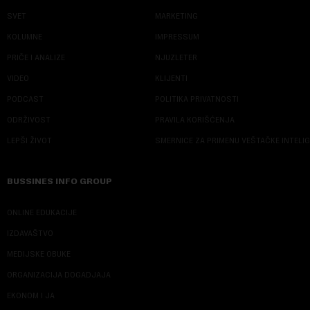
SVET
MARKETING
KOLUMNE
IMPRESSUM
PRIČE I ANALIZE
NJUZLETER
VIDEO
KLIJENTI
PODCAST
POLITIKA PRIVATNOSTI
ODRŽIVOST
PRAVILA KORIŠĆENJA
LEPŠI ŽIVOT
SMERNICE ZA PRIMENU VEŠTAČKE INTELI
BUSSINES INFO GROUP
ONLINE EDUKACIJE
IZDAVAŠTVO
MEDIJSKE OBUKE
ORGANIZACIJA DOGADJAJA
EKONOM I JA