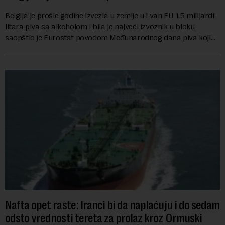
Belgija je prošle godine izvezla u zemlje u i van EU 1,5 milijardi
litara piva sa alkoholom i bila je najveći izvoznik u bloku,
saopštio je Eurostat povodom Međunarodnog dana piva koji
se obeležava danas. ...
Nafta opet raste: Iranci bi da naplaćuju i do sedam
odsto vrednosti tereta za prolaz kroz Ormuski