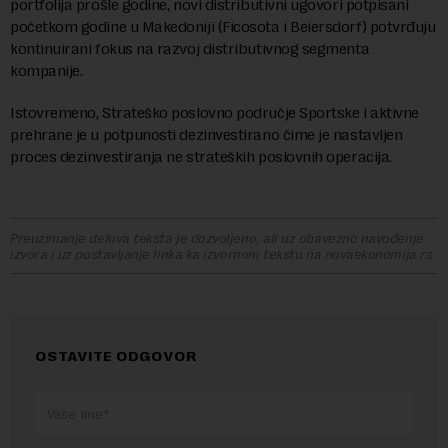
portfolija prošle godine, novi distributivni ugovori potpisani
početkom godine u Makedoniji (Ficosota i Beiersdorf) potvrđuju
kontinuirani fokus na razvoj distributivnog segmenta
kompanije.
Istovremeno, Strateško poslovno područje Sportske i aktivne
prehrane je u potpunosti dezinvestirano čime je nastavljen
proces dezinvestiranja ne strateških poslovnih operacija.
Preuzimanje delova teksta je dozvoljeno, ali uz obavezno navođenje
izvora i uz postavljanje linka ka izvornom tekstu na novaekonomija.rs
OSTAVITE ODGOVOR