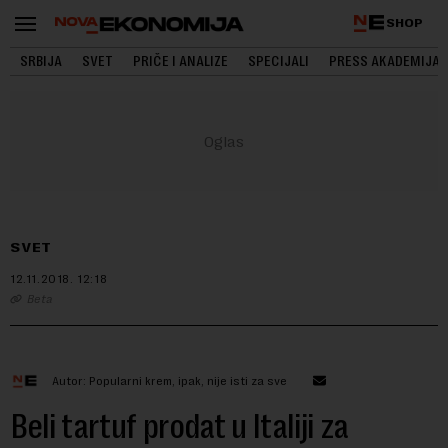
SHOP
SRBIJA
SVET
PRIČE I ANALIZE
SPECIJALI
PRESS AKADEMIJA
SVET
12.11.2018.
12:18
Beta
Autor: Popularni krem, ipak, nije isti za sve
Beli tartuf prodat u Italiji za