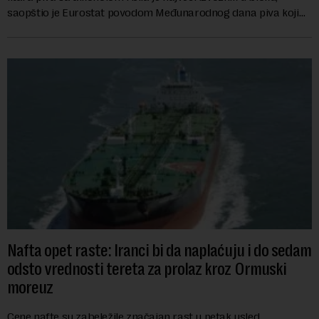
saopštio je Eurostat povodom Međunarodnog dana piva koji
se obeležava danas. ...
Nafta opet raste: Iranci bi da naplaćuju i do sedam
odsto vrednosti tereta za prolaz kroz Ormuski
moreuz
Cene nafte su zabeležile značajan rast u petak usled