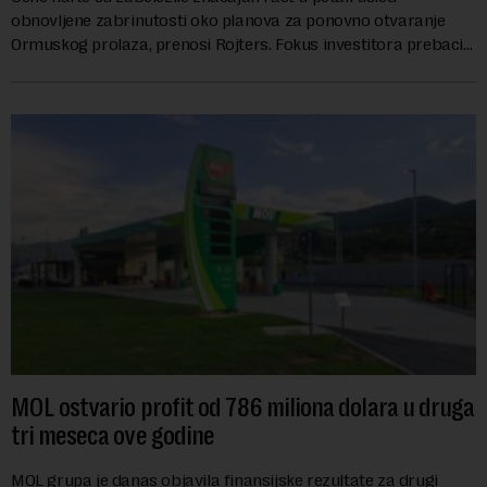
obnovljene zabrinutosti oko planova za ponovno otvaranje
Ormuskog prolaza, prenosi Rojters. Fokus investitora prebacio
se na predloge Irana i Omana koji b...
MOL ostvario profit od 786 miliona dolara u druga
tri meseca ove godine
MOL grupa je danas objavila finansijske rezultate za drugi