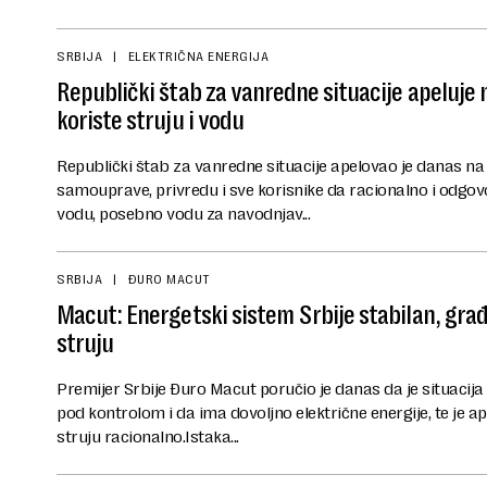
SRBIJA
ELEKTRIČNA ENERGIJA
Republički štab za vanredne situacije apeluje
koriste struju i vodu
Republički štab za vanredne situacije apelovao je danas na 
samouprave, privredu i sve korisnike da racionalno i odgovo
vodu, posebno vodu za navodnjav...
SRBIJA
ĐURO MACUT
Macut: Energetski sistem Srbije stabilan, građ
struju
Premijer Srbije Đuro Macut poručio je danas da je situacij
pod kontrolom i da ima dovoljno električne energije, te je 
struju racionalno.Istaka...