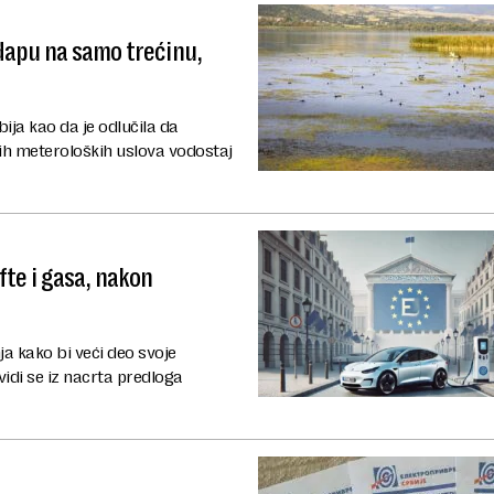
dapu na samo trećinu,
ija kao da je odlučila da
ih meteroloških uslova vodostaj
fte i gasa, nakon
a kako bi veći deo svoje
vidi se iz nacrta predloga