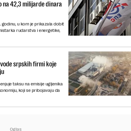
o na 42,3 milijarde dinara
. godinu, u kom je prikazala dobit
istarka rudarstva i energetike,
ode srpskih firmi koje
ju
enjuje taksu na emisije ugljenika
nomiju, koji se pribojavaju da