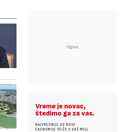
Vreme je novac,
štedimo ga za vas.
NAJVREDNIJE OD NOVE
EKONOMIJE STIŽE U VAŠ MEJL.