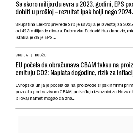
Sa skoro milijardu evra u 2023. godini, EPS pa
dobiti u prošloj – rezultat ipak bolji nego 2024.
Skupština Elektroprivrede Srbije usvojila je izveštaj za 2025
od 42,3 milijarde dinara. Dubravka Đedović Handanović, min
istakla je da je EPS ...
SRBIJA
BUDŽET
EU počela da obračunava CBAM taksu na proizv
emituju CO2: Naplata dogodine, rizik za inflaci
Evropska unija je počela da na proizvode srpskih firmi prim
poznatu pod nazivom CBAM, potvrđuju izvoznici za Novu eko
bi ovaj namet mogao da zna...