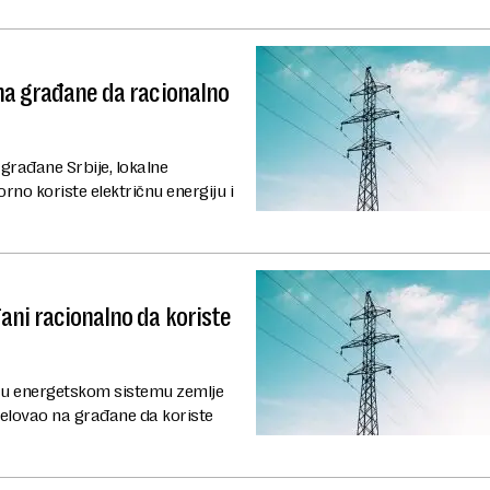
 na građane da racionalno
građane Srbije, lokalne
rno koriste električnu energiju i
ani racionalno da koriste
a u energetskom sistemu zemlje
apelovao na građane da koriste