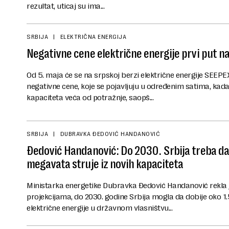
rezultat, uticaj su ima...
SRBIJA
ELEKTRIČNA ENERGIJA
Negativne cene električne energije prvi put na
Od 5. maja će se na srpskoj berzi električne energije SEEPEX
negativne cene, koje se pojavljuju u određenim satima, kada 
kapaciteta veća od potražnje, saopš...
SRBIJA
DUBRAVKA ĐEDOVIĆ HANDANOVIĆ
Đedović Handanović: Do 2030. Srbija treba da
megavata struje iz novih kapaciteta
Ministarka energetike Dubravka Đedović Handanović rekla 
projekcijama, do 2030. godine Srbija mogla da dobije oko 
električne energije u državnom vlasništvu...