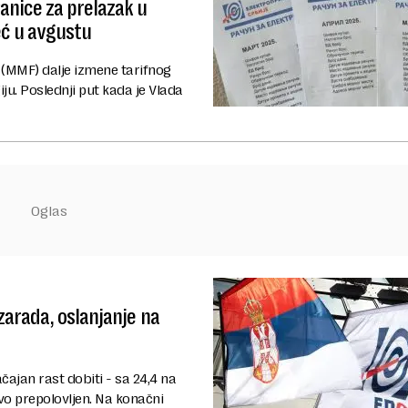
anice za prelazak u
eć u avgustu
(MMF) dalje izmene tarifnog
u. Poslednji put kada je Vlada
zarada, oslanjanje na
ačajan rast dobiti - sa 24,4 na
tovo prepolovljen. Na konačni