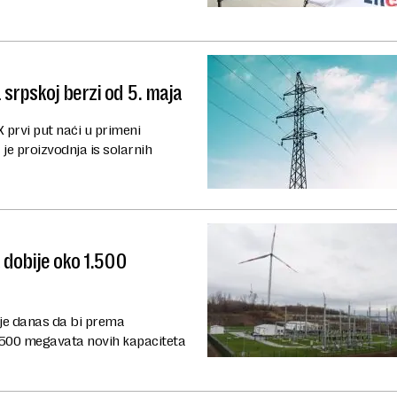
 srpskoj berzi od 5. maja
 prvi put naći u primeni
je proizvodnja is solarnih
 dobije oko 1.500
je danas da bi prema
1.500 megavata novih kapaciteta