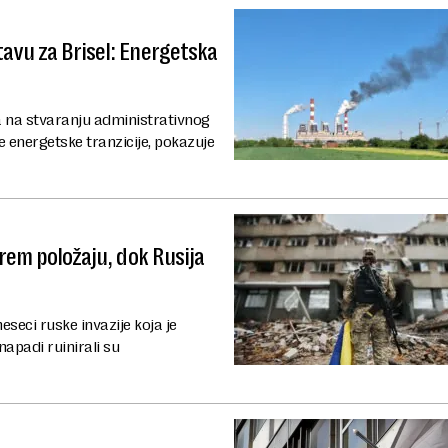
tavu za Brisel: Energetska
ina na stvaranju administrativnog
 energetske tranzicije, pokazuje
orem položaju, dok Rusija
seci ruske invazije koja je
napadi ruinirali su