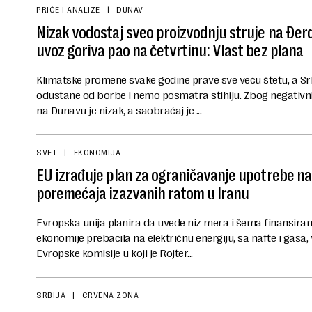
PRIČE I ANALIZE
DUNAV
Nizak vodostaj sveo proizvodnju struje na Đer
uvoz goriva pao na četvrtinu: Vlast bez plana
Klimatske promene svake godine prave sve veću štetu, a Srb
odustane od borbe i nemo posmatra stihiju. Zbog negativn
na Dunavu je nizak, a saobraćaj je ...
SVET
EKONOMIJA
EU izrađuje plan za ograničavanje upotrebe na
poremećaja izazvanih ratom u Iranu
Evropska unija planira da uvede niz mera i šema finansiranj
ekonomije prebacila na električnu energiju, sa nafte i gasa, 
Evropske komisije u koji je Rojter...
SRBIJA
CRVENA ZONA