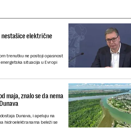
 nestašice električne
vom trenutku ne postoji opasnost
je energetska situacija u Evropi
od maja, znalo se da nema
 Dunava
dostaja Dunava, i apeluju na
 na hidroelektranama beleži se