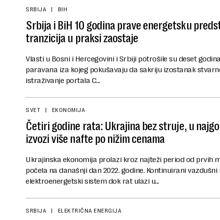
SRBIJA
BIH
Srbija i BiH 10 godina prave energetsku preds
tranzicija u praksi zaostaje
Vlasti u Bosni i Hercegovini i Srbiji potrošile su deset god
paravana iza kojeg pokušavaju da sakriju izostanak stvarne
istraživanje portala C...
SVET
EKONOMIJA
Četiri godine rata: Ukrajina bez struje, u najg
izvozi više nafte po nižim cenama
Ukrajinska ekonomija prolazi kroz najteži period od prvih me
počela na današnji dan 2022. godine. Kontinuirani vazdušni 
elektroenergetski sistem dok rat ulazi u...
SRBIJA
ELEKTRIČNA ENERGIJA