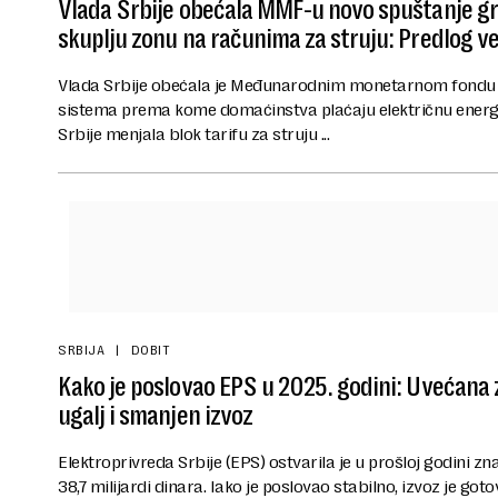
Vlada Srbije obećala MMF-u novo spuštanje gr
skuplju zonu na računima za struju: Predlog v
Vlada Srbije obećala je Međunarodnim monetarnom fondu 
sistema prema kome domaćinstva plaćaju električnu energij
Srbije menjala blok tarifu za struju ...
SRBIJA
DOBIT
Kako je poslovao EPS u 2025. godini: Uvećana 
ugalj i smanjen izvoz
Elektroprivreda Srbije (EPS) ostvarila je u prošloj godini zn
38,7 milijardi dinara. Iako je poslovao stabilno, izvoz je go