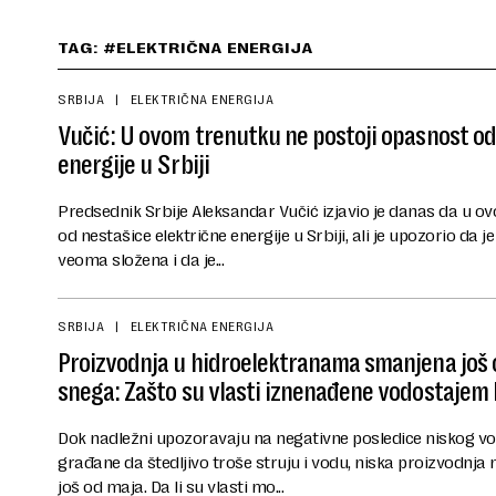
TAG: #ELEKTRIČNA ENERGIJA
SRBIJA
ELEKTRIČNA ENERGIJA
Vučić: U ovom trenutku ne postoji opasnost od
energije u Srbiji
Predsednik Srbije Aleksandar Vučić izjavio je danas da u o
od nestašice električne energije u Srbiji, ali je upozorio da 
veoma složena i da je...
SRBIJA
ELEKTRIČNA ENERGIJA
Proizvodnja u hidroelektranama smanjena još 
snega: Zašto su vlasti iznenađene vodostajem
Dok nadležni upozoravaju na negativne posledice niskog vo
građane da štedljivo troše struju i vodu, niska proizvodnja
još od maja. Da li su vlasti mo...