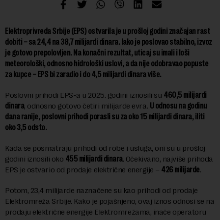
Elektroprivreda Srbije (EPS) ostvarila je u prošloj godini značajan rast
dobiti – sa 24,4 na 38,7 milijardi dinara. Iako je poslovao stabilno, izvoz
je gotovo prepolovljen. Na konačni rezultat, uticaj su imali i loši
meteorološki, odnosno hidrološki uslovi, a da nije odobravao popuste
za kupce – EPS bi zaradio i do 4,5 milijardi dinara više.
Poslovni prihodi EPS-a u 2025. godini iznosili su
460,5 milijardi
dinara
, odnosno gotovo četiri milijarde evra.
U odnosu na godinu
dana ranije, poslovni prihodi porasli su za oko 15 milijardi dinara, iliti
oko 3,5 odsto.
Kada se posmatraju prihodi od robe i usluga, oni su u prošloj
godini iznosili oko
455 milijardi dinara
. Očekivano, najviše prihoda
EPS je ostvario od prodaje električne energije –
426 milijarde
.
Potom, 23,4 milijarde naznačene su kao prihodi od prodaje
Elektromreža Srbije. Kako je pojašnjeno, ovaj iznos odnosi se na
prodaju električne energije Elektromrežama, inače operatoru