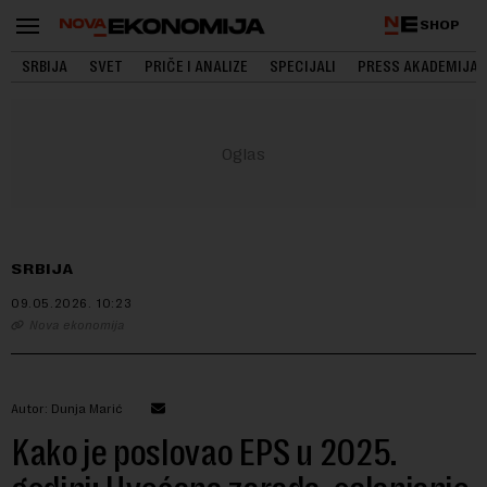
SHOP
SRBIJA
SVET
PRIČE I ANALIZE
SPECIJALI
PRESS AKADEMIJA
SRBIJA
09.05.2026.
10:23
Nova ekonomija
Autor: Dunja Marić
Kako je poslovao EPS u 2025.