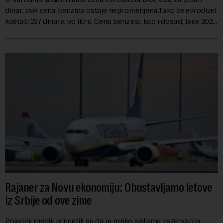
dinar, dok cena benzina ostaje nepromenjena.Tako će evrodizel
koštati 227 dinara po litru. Cena benzina, kao i dosad, biće 202
dinara po litru. ...
Rajaner za Novu ekonomiju: Obustavljamo letove
iz Srbije od ove zime
Pojedini mediji primetili su da je preko sistema rezervacija