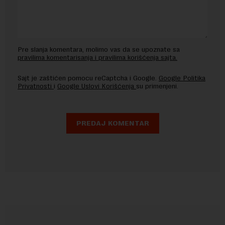
Pre slanja komentara, molimo vas da se upoznate sa
pravilima komentarisanja i pravilima korišćenja sajta.
Sajt je zaštićen pomocu reCaptcha i Google.
Google Politika
Privatnosti
i
Google Uslovi Korišćenja
su primenjeni.