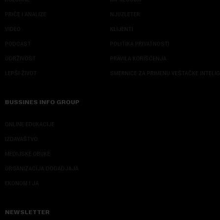
PRIČE I ANALIZE
NJUZLETER
VIDEO
KLIJENTI
PODCAST
POLITIKA PRIVATNOSTI
ODRŽIVOST
PRAVILA KORIŠĆENJA
LEPŠI ŽIVOT
SMERNICE ZA PRIMENU VEŠTAČKE INTELI
BUSSINES INFO GROUP
ONLINE EDUKACIJE
IZDAVAŠTVO
MEDIJSKE OBUKE
ORGANIZACIJA DOGADJAJA
EKONOM I JA
NEWSLETTER