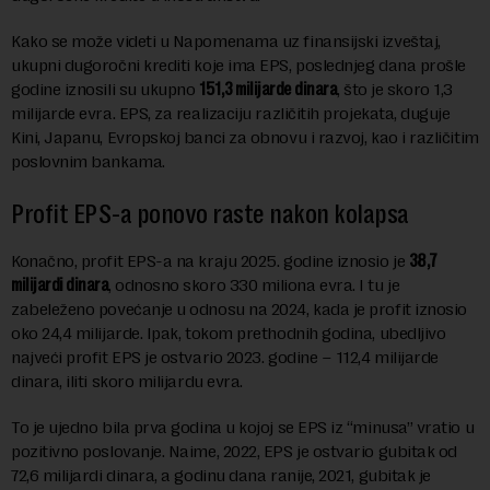
Kako se može videti u Napomenama uz finansijski izveštaj,
ukupni dugoročni krediti koje ima EPS, poslednjeg dana prošle
godine iznosili su ukupno
151,3 milijarde dinara
, što je skoro 1,3
milijarde evra. EPS, za realizaciju različitih projekata, duguje
Kini, Japanu, Evropskoj banci za obnovu i razvoj, kao i različitim
poslovnim bankama.
Profit EPS-a ponovo raste nakon kolapsa
Konačno, profit EPS-a na kraju 2025. godine iznosio je
38,7
milijardi dinara
, odnosno skoro 330 miliona evra. I tu je
zabeleženo povećanje u odnosu na 2024, kada je profit iznosio
oko 24,4 milijarde. Ipak, tokom prethodnih godina, ubedljivo
najveći profit EPS je ostvario 2023. godine – 112,4 milijarde
dinara, iliti skoro milijardu evra.
To je ujedno bila prva godina u kojoj se EPS iz “minusa” vratio u
pozitivno poslovanje. Naime, 2022, EPS je ostvario gubitak od
72,6 milijardi dinara, a godinu dana ranije, 2021, gubitak je