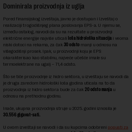
Dominirala proizvodnja iz uglja
Pored finansijskog izveštaja, javno je dostupan i Izveštaj o
realizaciji trogodišnjeg plana poslovanja EPS-a. U njemu se,
između ostalog, navodi da su na rezultate u proizvodnji
električne energije najviše uticali
loša hidrološka situacija
i veoma
niski dotoci na rekama, za čak
30 odsto
manji u odnosu na
višegodišnji prosek. Ipak, u proizvodnji koju je EPS
okarakterisao kao stabilnu, najveće učešće imale su
termoelektrane na ugalj – 71,4 odsto.
Što se tiče proizvodnje iz hidro sektora, u izveštaju se navodi da
je druga zaredom hidrološki loša godina uticala na to da
proizvodnja iz hidro sektora bude za čak
20 odsto manja
u
odnosu na prethodnu godinu.
Inače, ukupna proizvodnja struje u 2025. godini iznosila je
30.556 gigavat-sati.
U ovom izveštaji se navodi i da su kupcima odobreni
popusti za