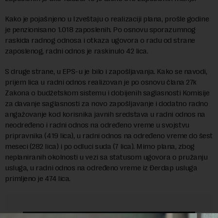
Kako je pojašnjeno u Izveštaju o realizaciji plana, prošle godine
je penzionisano 1.018 zaposlenih. Po osnovu sporazumnog
raskida radnog odnosa i otkaza ugovora o radu od strane
zaposlenog, radni odnos je raskinulo 42 lica.
S druge strane, u EPS-u je bilo i zapošljavanja. Kako se navodi,
prijem lica u radni odnos realizovan je po osnovu člana 27k
Zakona o budžetskom sistemu i dobijenih saglasnosti Komisije
za davanje saglasnosti za novo zapošljavanje i dodatno radno
angažovanje kod korisnika javnih sredstava u radni odnos na
neodređeno i radni odnos na određeno vreme u svojstvu
pripravnika (419 lica), u radni odnos na određeno vreme do šest
meseci (282 lica) i po odluci suda (7 lica). Mimo plana, zbog
neplaniranih okolnosti u vezi sa statusom ugovora o pružanju
usluga, u radni odnos na određeno vreme iz Đerdap usluga
primljeno je 474 lica.