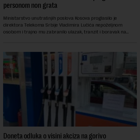
personom non grata
Ministarstvo unutrašnjih poslova Kosova proglasilo je
direktora Telekoma Srbije Vladimira Lučića nepoželjnom
osobom i trajno mu zabranilo ulazak, tranzit i boravak na
Kosovu, navodeći kao razlog njegove javn...
Doneta odluka o visini akciza na gorivo