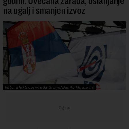
godini: Uvećana zarada, oslanjanje
na ugalj i smanjen izvoz
Foto: Elektroprivreda Srbije/Danilo Mijatović