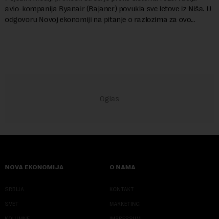
avio-kompanija Ryanair (Rajaner) povukla sve letove iz Niša. U
odgovoru Novoj ekonomiji na pitanje o razlozima za ovo
povlačenje, ovaj avio-gigant...
NOVA EKONOMIJA
O NAMA
SRBIJA
KONTAKT
SVET
MARKETING
KOLUMNE
IMPRESSUM