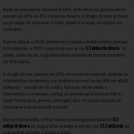
Kada se posmatra domaće tržište, prihodi su za godinu dana
porasli sa 435 na 451 milijardu dinara. S druge strane, prihodi
od prodaje na stranom tržištu, dakle iz izvoza, drastično su
smanjeni.
Naime, dok je u 2024. prihod od prodaje u inostranstvu iznosio
6,3 milijarde, u 2025. ovaj iznos pao je na
3,3 milijarde dinara
. To,
dakle, znači da su za godinu dana prihodi od izvoza smanjeni
za 47,5 odsto.
S druge strane, porasli su EPS-ovi poslovni rashodi, doduše ne
dramatično. Konkretno, ovi troškovi porasli su sa 399 na 404,8
milijardi – manje od 1,5 odsto. Kako se može videti u
finansijskom izveštaju, razlog za povećanje troškova bile su
cene “materijala, goriva i energije”, kao i troškovi zarada za
zaposlene koji su takođe porasli.
Što se tiče kredita, EPS je tokom prošle godine isplatio
8,9
milijardi dinara
za dugoročne kredite u zemlji i još
27,2 milijarde
za
dugoročne kredite u inostranstvu.