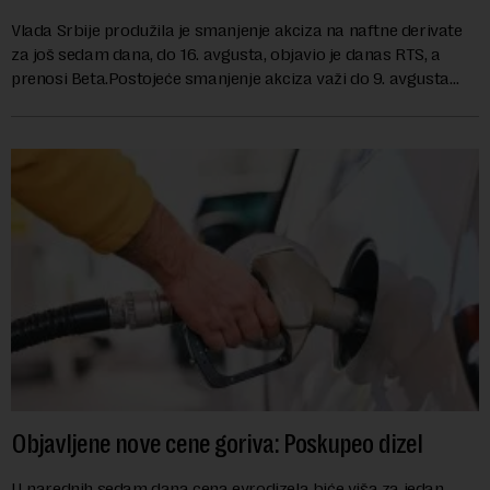
Vlada Srbije produžila je smanjenje akciza na naftne derivate
za još sedam dana, do 16. avgusta, objavio je danas RTS, a
prenosi Beta.Postojeće smanjenje akciza važi do 9. avgusta
kao mera ublažavanja po...
Objavljene nove cene goriva: Poskupeo dizel
U narednih sedam dana cena evrodizela biće viša za jedan