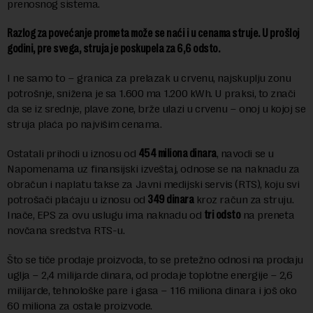
prenosnog sistema.
Razlog za povećanje prometa može se naći i u cenama struje. U prošloj
godini, pre svega, struja je poskupela za 6,6 odsto.
I ne samo to – granica za prelazak u crvenu, najskuplju zonu
potrošnje, snižena je sa 1.600 ma 1.200 kWh. U praksi, to znači
da se iz srednje, plave zone, brže ulazi u crvenu – onoj u kojoj se
struja plaća po najvišim cenama.
Ostatali prihodi u iznosu od
454 miliona dinara
, navodi se u
Napomenama uz finansijski izveštaj, odnose se na naknadu za
obračun i naplatu takse za Javni medijski servis (RTS), koju svi
potrošači plaćaju u iznosu od
349 dinara
kroz račun za struju.
Inače, EPS za ovu uslugu ima naknadu od
tri odsto
na preneta
novčana sredstva RTS-u.
Što se tiče prodaje proizvoda, to se pretežno odnosi na prodaju
uglja – 2,4 milijarde dinara, od prodaje toplotne energije – 2,6
milijarde, tehnološke pare i gasa – 116 miliona dinara i još oko
60 miliona za ostale proizvode.