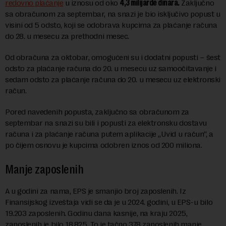
redovno plaćanje
u iznosu od oko
4,3 milijarde dinara.
Zaključno
sa obračunom za septembar, na snazi je bio isključivo popust u
visini od 5 odsto, koji se odobrava kupcima za plaćanje računa
do 28. u mesecu za prethodni mesec.
Od obračuna za oktobar, omogućeni su i dodatni popusti – šest
odsto za plaćanje računa do 20. u mesecu uz samoočitavanje i
sedam odsto za plaćanje računa do 20. u mesecu uz elektronski
račun.
Pored navedenih popusta, zaključno sa obračunom za
septembar na snazi su bili i popusti za elektronsku dostavu
računa i za plaćanje računa putem aplikacije „Uvid u račun“, a
po čijem osnovu je kupcima odobren iznos od 200 miliona.
Manje zaposlenih
A u godini za nama, EPS je smanjio broj zaposlenih. Iz
Finansijskog izveštaja vidi se da je u 2024. godini, u EPS-u bilo
19.203 zaposlenih. Godinu dana kasnije, na kraju 2025,
zaposlenih je bilo 18.825. To je tačno 378 zaposlenih manje.