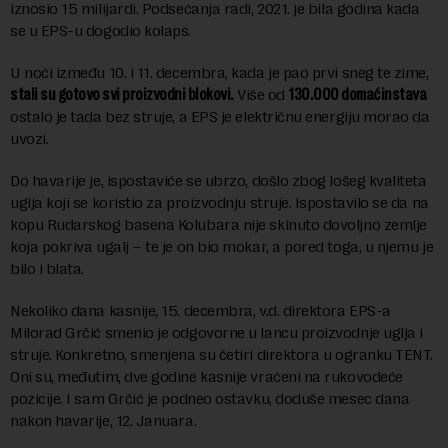
iznosio 15 milijardi. Podsećanja radi, 2021. je bila godina kada
se u EPS-u dogodio kolaps.
U noći između 10. i 11. decembra, kada je pao prvi sneg te zime,
stali su gotovo svi proizvodni blokovi.
Više od
130.000 domaćinstava
ostalo je tada bez struje, a EPS je električnu energiju morao da
uvozi.
Do havarije je, ispostaviće se ubrzo, došlo zbog lošeg kvaliteta
uglja koji se koristio za proizvodnju struje. Ispostavilo se da na
kopu Rudarskog basena Kolubara nije skinuto dovoljno zemlje
koja pokriva ugalj – te je on bio mokar, a pored toga, u njemu je
bilo i blata.
Nekoliko dana kasnije, 15. decembra, v.d. direktora EPS-a
Milorad Grčić smenio je odgovorne u lancu proizvodnje uglja i
struje. Konkretno, smenjena su četiri direktora u ogranku TENT.
Oni su, međutim, dve godine kasnije vraćeni na rukovodeće
pozicije. I sam Grčić je podneo ostavku, doduše mesec dana
nakon havarije, 12. Januara.