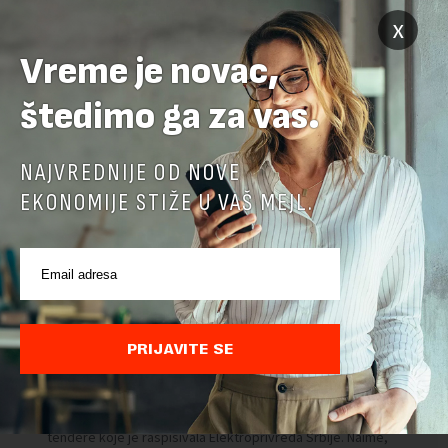
x
Vreme je novac,
štedimo ga za vas.
NAJVREDNIJE OD NOVE
EKONOMIJE STIŽE U VAŠ MEJL.
PRIJAVITE SE