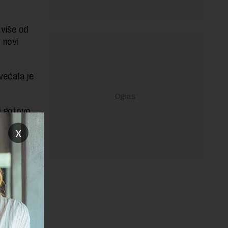
 više od
 novi
većala je
.
i gotovo
.650 radnih
x