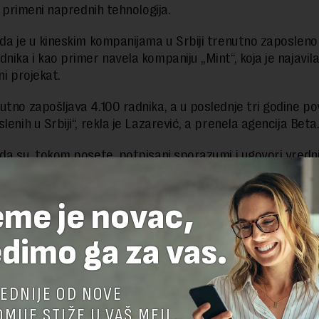
 i primeni naprednih tehnologija.
 da je u kineskim kompanijama u Srbiji trenutno zaposleno
nika i kao primer navela kompaniju „Mint“, koja je najavila
ni projekat.
utno zapošljava 4.100 radnika, a u poslednje tri godine po
lenih u Srbiji“, rekla je Lazarević, a prenela agencija Beta
 da su, tokom posete, potpisani sporazumi i ugovori vredn
evra koji će, istakla je, doneti nove investicije, otvaranje 1
odatno jačanje ekonomske saradnje dve zemlje.
eme je novac,
dimo ga za vas.
EDNIJE OD NOVE
MIJE STIŽE U VAŠ MEJL.