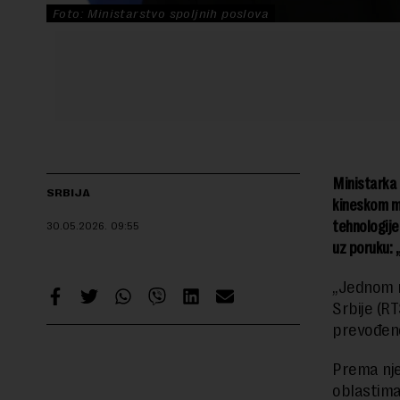
Foto: Ministarstvo spoljnih poslova
Ministarka 
SRBIJA
kineskom mo
tehnologije 
30.05.2026.
09:55
uz poruku: „
„Jednom re
Srbije (RT
prevođen
Prema nje
oblastima