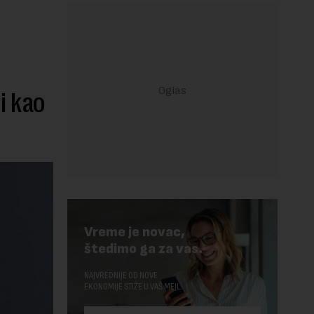
,
i kao
Vreme je novac,
štedimo ga za vas.
NAJVREDNIJE OD NOVE
EKONOMIJE STIŽE U VAŠ MEJL.