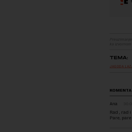
Preuzimanje 
ka izvornom
TEMA:
JAGODA LAZ
KOMENTAR
Ana
30.0
Rad , rad 
Pare, pare