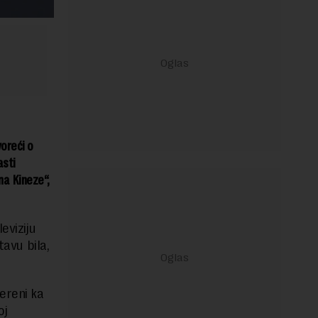
voreći o
asti
 na Kineze“,
eviziju
tavu bila,
ereni ka
oj