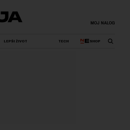
MOJ NALOG
SHOP
LEPŠI ŽIVOT
TECH