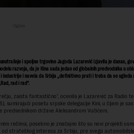
unutrašnje i spoljne trgovine Jagoda Lazarević izjavila je danas, go
delu razvoja, da je Кina sada jedan od globalnih predvodnika u obl
i industrije i navela da Srbija „definitivno prati i treba da se ugleda
Rad, rad i rad“.
čju, zaista fantastično“, ocenila je Lazarević za Radio tel
S), sumirajući posetu srpske delegacije Kini, u čijem je sas
e predsednikom države Aleksandrom Vučićem.
nim rečima, posebno je značajno što su novi projekti usm
 od strateškog interesa za Srbiju, pre svega automobilsk