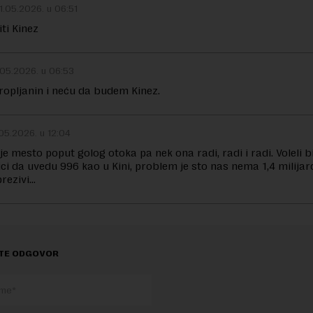
1.05.2026. u 06:51
ti Kinez
.05.2026. u 06:53
opljanin i neću da budem Kinez.
05.2026. u 12:04
je mesto poput golog otoka pa nek ona radi, radi i radi. Voleli b
ci da uvedu 996 kao u Kini, problem je sto nas nema 1,4 milija
prezivi…
TE ODGOVOR