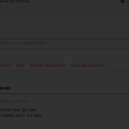
delova teksta je dozvoljeno, ali uz obavezno navođenje izvora i uz postavl
 tekstu na novaekonomija.rs
AREVIĆ
KINA
KINESKE INVESTICIJE
SPOLJNA TRGOVINA
I(4)
5.2026. u 19:24
i samo rad. Za vas.
 i samo pare. Za nas.