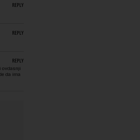
REPLY
REPLY
REPLY
i ovdasnji
rde da ima