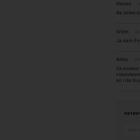
Sloven
3
Ne želim bi
Srbin
31
Ja sam Evr
Beba
31.
Za ovakve 
robovlasni
ko i da to 
OSTAVI