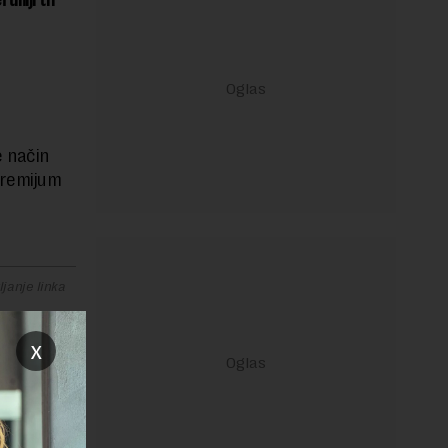
e način
premijum
janje linka
x