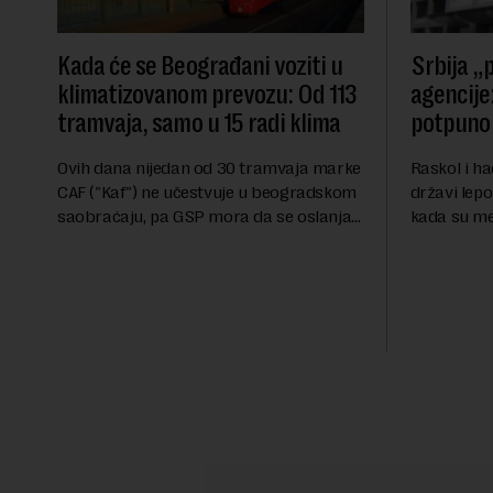
Kada će se Beograđani voziti u
Srbija „p
klimatizovanom prevozu: Od 113
agencije:
tramvaja, samo u 15 radi klima
potpuno 
Ovih dana nijedan od 30 tramvaja marke
Raskol i ha
CAF ("Kaf") ne učestvuje u beogradskom
državi lepo
saobraćaju, pa GSP mora da se oslanja
kada su me
na stara vozila bez klima uređaja, kažu
ekonomske i
za Novu ekonomiju iz Sindikata Centar –
sveta uvozi
GSP i Centr...
kvalitet...