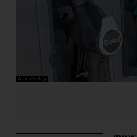
Foto: Pixabay
Dizel će na 