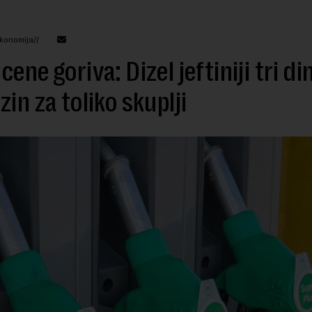
konomija//
cene goriva: Dizel jeftiniji tri di
zin za toliko skuplji