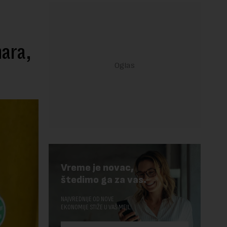
nara,
Vreme je novac,
štedimo ga za vas.
NAJVREDNIJE OD NOVE
EKONOMIJE STIŽE U VAŠ MEJL.