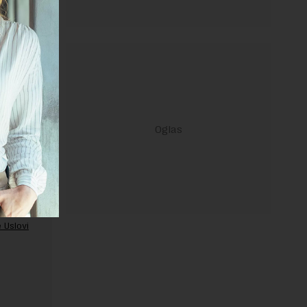
ravilima
 Uslovi