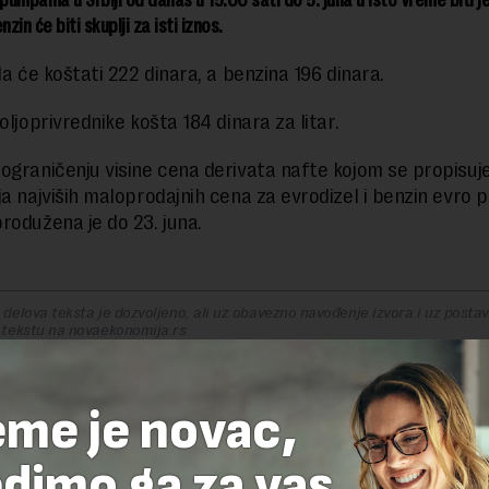
nzin će biti skuplji za isti iznos.
la će koštati 222 dinara, a benzina 196 dinara.
oljoprivrednike košta 184 dinara za litar.
ograničenju visine cena derivata nafte kojom se propisuj
ja najviših maloprodajnih cena za evrodizel i benzin evro 
rodužena je do 23. juna.
delova teksta je dozvoljeno, ali uz obavezno navođenje izvora i uz postavl
 tekstu na novaekonomija.rs
eme je novac,
A
dimo ga za vas.