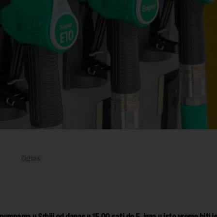
pumpama u Srbiji od danas u 15.00 sati do 5. juna u isto vreme biti jeft