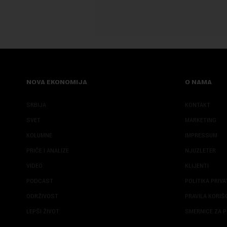
NOVA EKONOMIJA
O NAMA
SRBIJA
KONTAKT
SVET
MARKETING
KOLUMNE
IMPRESSUM
PRIČE I ANALIZE
NJUZLETER
VIDEO
KLIJENTI
PODCAST
POLITIKA PRIV
ODRŽIVOST
PRAVILA KORI
LEPŠI ŽIVOT
SMERNICE ZA P