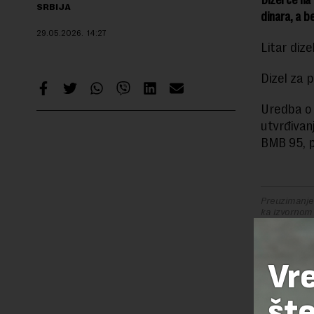
SRBIJA
dinara, a be
29.05.2026.
14:27
Litar dize
Dizel za p
Uredba o 
utvrđivan
BMB 95, p
Preuzimanje 
ka izvornom
TEMA:
Vr
CENE GORIV
šte