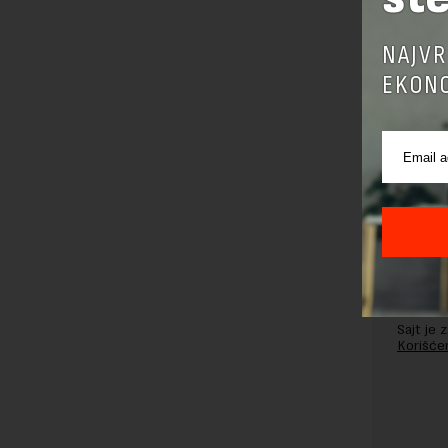
OSTAVI
NAJVR
EKONO
Pre sla
korišćen
Sajt je
Korišće