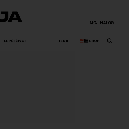
MOJ NALOG
SHOP
LEPŠI ŽIVOT
TECH