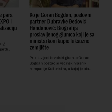
e para
Ko je Goran Bogdan, poslovni
EXPO i
partner Dubravke Đedović
lizaciju
Handanović: Biografija
proslavljenog glumca koji je sa
ministarkom kupio luksuzno
kog
zemljište
jardi
ve 1,5
Proslavljeni hrvatski glumac Goran
t centralnog
Bogdan postao je većinski vlasnik
...
kompanije Kulturistra, u kojoj je bio
suvlasnik sa, između ostalog, aktuelnom
ministarkom rudarstva i energetike u
Vladi Srbije, Dubravkom...