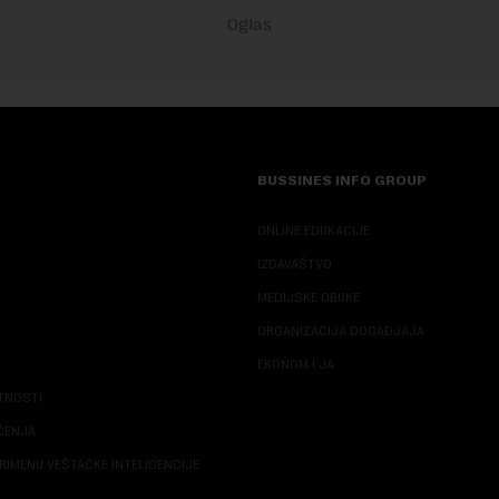
BUSSINES INFO GROUP
ONLINE EDUKACIJE
IZDAVAŠTVO
MEDIJSKE OBUKE
ORGANIZACIJA DOGADJAJA
EKONOM I JA
ATNOSTI
ŠĆENJA
RIMENU VEŠTAČKE INTELIGENCIJE