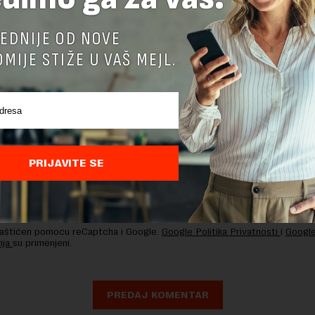
TE ODGOVOR
EDNIJE OD NOVE
MIJE STIŽE U VAŠ MEJL.
PRIJAVITE SE
nja komentara, molimo vas da se upoznate sa
pravilima komentarisanja i p
ja sajta.
 zaštićen pomocu reCaptcha i Google.
Google Politika Privatnosti
i
Google
nja
su primenjeni.