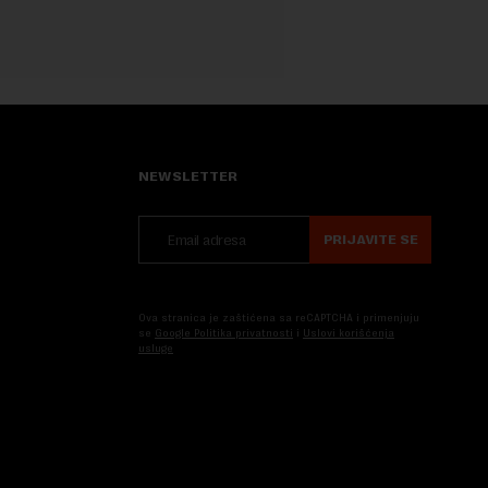
NEWSLETTER
PRIJAVITE SE
Ova stranica je zaštićena sa reCAPTCHA i primenjuju
se
Google Politika privatnosti
i
Uslovi korišćenja
usluge