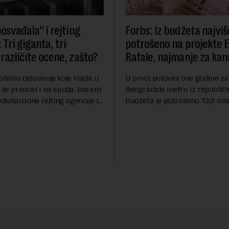
osvađala“ i rejting
Forbs: Iz budžeta najviš
 Tri giganta, tri
potrošeno na projekte 
različite ocene, zašto?
Rafale, najmanje za kana
otično delovanje koje vlada u
U prvoj polovini ove godine za
 se prenosi i na spolja, barem
Beogradski metro iz republič
đunarodne rejting agencije i
budžeta je potrošeno 13,9 mili
nstitucije u pitanju. Mi od
dinara, za novi most preko Sa
mo inflaciju, robu lošijeg
milijardi dinara, a za projeka
kanalizacionog sistema u Beog