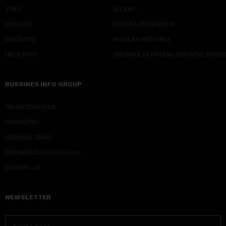
VIDEO
KLIJENTI
PODCAST
POLITIKA PRIVATNOSTI
ODRŽIVOST
PRAVILA KORIŠĆENJA
LEPŠI ŽIVOT
SMERNICE ZA PRIMENU VEŠTAČKE INTELI
BUSSINES INFO GROUP
ONLINE EDUKACIJE
IZDAVAŠTVO
MEDIJSKE OBUKE
ORGANIZACIJA DOGADJAJA
EKONOM I JA
NEWSLETTER