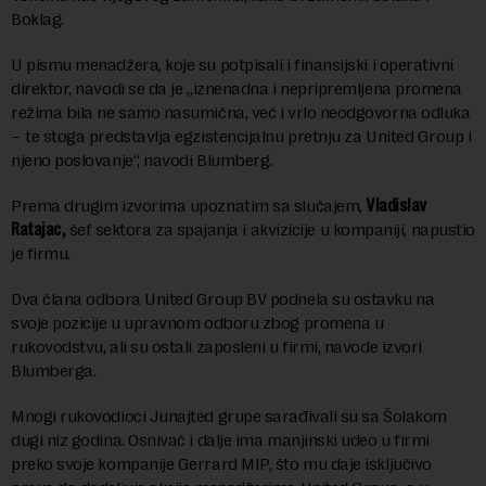
Boklag.
U pismu menadžera, koje su potpisali i finansijski i operativni
direktor, navodi se da je „iznenadna i nepripremljena promena
režima bila ne samo nasumična, već i vrlo neodgovorna odluka
– te stoga predstavlja egzistencijalnu pretnju za United Group i
njeno poslovanje“, navodi Blumberg.
Prema drugim izvorima upoznatim sa slučajem,
Vladislav
Ratajac,
šef sektora za spajanja i akvizicije u kompaniji, napustio
je firmu.
Dva člana odbora United Group BV podnela su ostavku na
svoje pozicije u upravnom odboru zbog promena u
rukovodstvu, ali su ostali zaposleni u firmi, navode izvori
Blumberga.
Mnogi rukovodioci Junajted grupe sarađivali su sa Šolakom
dugi niz godina. Osnivač i dalje ima manjinski udeo u firmi
preko svoje kompanije Gerrard MIP, što mu daje isključivo