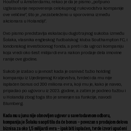
Houthof u Amsterdamu, rekao je da je pismo „potpuno
izglasavanje nepoverenja celokupnog rukovodstva kompanije
ove veličine“, što je „nezabeleženo u sporovima između
akcionara u Holandiji“.
Ovo pismo predstavlja eskalaciju dugotrajnog sukoba između
Šolaka, vlasnika engleskog fudbalskog kluba Southampton FC, i
londonskog investicionog fonda, a preti i da ugrozi kompaniju
koja vredi oko šest milijardi evra nakon prodaje dela imovine
ranije ove godine.
Sukob je izašao u javnost kada je osnivač tužio holding
kompaniju iz Ujedinjenog Kraljevstva, tvrdeći da mu nije
isplaćen bonus od 200 miliona evra, koji mu je, kako je naveo,
pripadao po ugovoru iz 2023. godine, a zatim je podneo tužbu i
u Holandiji zbog toga što je smenjen sa funkcije, navodi
Blumberg.
Kada mu u junu nije obnovljen ugovor u savetodavnom odboru,
kompanija je Šolaku saopštila da će bonus – povezan s prodajom delova
biznisa za oko 1,5 milijardi evra – ipak biti isplaćen, tvrde izvori upućeni