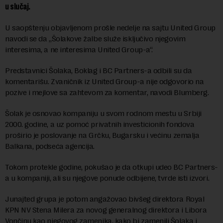
u slučaj.
U saopštenju objavljenom prošle nedelje na sajtu United Group
navodi se da „Šolakove žalbe služe isključivo njegovim
interesima, a ne interesima United Group-a“.
Predstavnici Šolaka, Boklag i BC Partners-a odbili su da
komentarišu. Zvaničnik iz United Group-a nije odgovorio na
pozive i mejlove sa zahtevom za komentar, navodi Blumberg.
Šolak je osnovao kompaniju u svom rodnom mestu u Srbiji
2000. godine, a uz pomoć privatnih investicionih fondova
proširio je poslovanje na Grčku, Bugarsku i većinu zemalja
Balkana, podseća agencija.
Tokom protekle godine, pokušao je da otkupi udeo BC Partners-
a u kompaniji, ali su njegove ponude odbijene, tvrde isti izvori.
Junajted grupa je potom angažovao bivšeg direktora Royal
KPN NV Stena Milera za novog generalnog direktora i Libora
Vončinu kao njegovog zamenika, kako bi zamenili Šolaka i