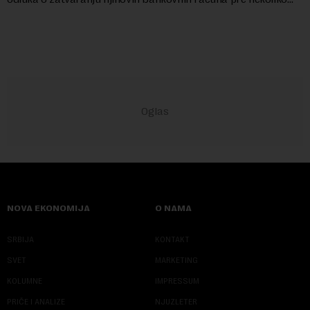
godina doneta isključivo nakon d...
NOVA EKONOMIJA
O NAMA
SRBIJA
KONTAKT
SVET
MARKETING
KOLUMNE
IMPRESSUM
PRIČE I ANALIZE
NJUZLETER