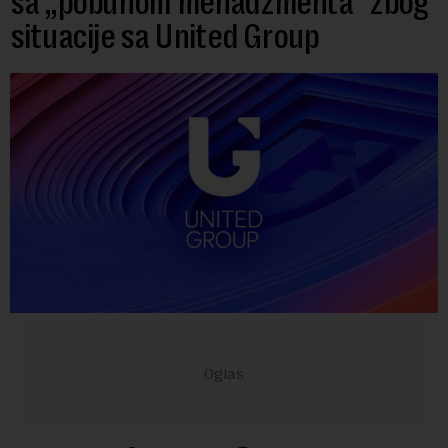
sa „pobunom menadžmenta“ zbog
situacije sa United Group