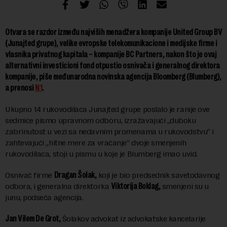
Otvara se razdor između najviših menadžera kompanije United Group BV
(Junajted grupe), velike evropske telekomunikacione i medijske firme i
vlasnika privatnog kapitala – kompanije BC Partners, nakon što je ovaj
alternativni investicioni fond otpustio osnivača i generalnog direktora
kompanije, piše međunarodna novinska agencija Bloomberg (Blumberg),
a prenosi
N1
.
Ukupno 14 rukovodilaca Junajted grupe poslalo je ranije ove
sedmice pismo upravnom odboru, izražavajući „duboku
zabrinutost u vezi sa nedavnim promenama u rukovodstvu“ i
zahtevajući „hitne mere za vraćanje“ dvoje smenjenih
rukovodilaca, stoji u pismu u koje je Blumberg imao uvid.
Osnivač firme
Dragan Šolak,
koji je bio predsednik savetodavnog
odbora, i generalna direktorka
Viktorija Boklag,
smenjeni su u
junu, podseća agencija.
Jan Vilem De Grot,
Šolakov advokat iz advokatske kancelarije