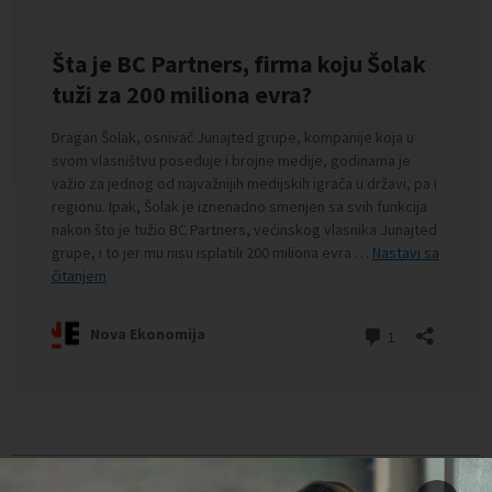
Preuzimanje delova teksta je dozvoljeno, ali uz obavezno navođenje