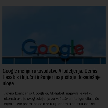
Google menja rukovodstvo AI odeljenja: Demis
Hasabis i ključni inženjeri napuštaju dosadašnje
uloge
Krovna kompanija Google-a, Alphabet, najavila je veliku
rekonstrukciju svog odeljenja za veštačku inteligenciju, piše
Rojters. Ove promene dolaze u ključnom trenutku, dok se