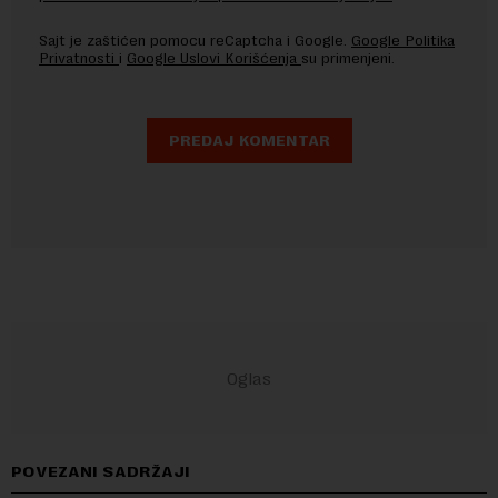
Sajt je zaštićen pomocu reCaptcha i Google.
Google Politika
Privatnosti
i
Google Uslovi Korišćenja
su primenjeni.
POVEZANI SADRŽAJI