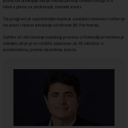
pravo da dodeljuje akcije menadžerima United Group-a u
okviru plana za podsticaje, navode izvori.
Taj program je uspostavljen kada je Junajted osnovan i ostao je
na snazi i nakon akvizicije od strane BC Partnersa.
Zahtev za ubrzavanje sudskog procesa u Holandiji prvobitno je
odbijen, ali je prvo ročište zakazano za 16. oktobar u
Amsterdamu, prema navodima izvora.