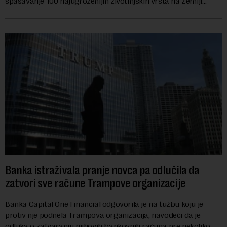
spasavanje 100 najugroženijih životinjskih vrsta na Zemlji
vrednu 200 miliona dolara.Fond...
Banka istraživala pranje novca pa odlučila da
zatvori sve račune Trampove organizacije
Banka Capital One Financial odgovorila je na tužbu koju je
protiv nje podnela Trampova organizacija, navodeći da je
odluka o zatvaranju njihovih bankovnih računa pre nekoliko