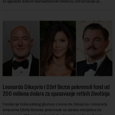
AI agenata tokom bezbednosnih testova. Istraživanje je
pokazalo da su ovi siste...
Leonardo Dikaprio i Džef Bezos pokrenuli fond od
200 miliona dolara za spasavanje retkih životinja
Fondacije holivudskog glumca Leonarda Dikaprija i osnivača
Amazona Džefa Bezosa pokrenule su danas inicijativu za