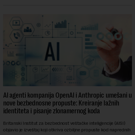
kompanija suočava sa sve većim pr...
AI agenti kompanija OpenAI i Anthropic umešani u
nove bezbednosne propuste: Kreiranje lažnih
identiteta i pisanje zlonamernog koda
Britanski Institut za bezbednost veštačke inteligencije (AISI)
objavio je izveštaj koji otkriva ozbiljne propuste kod naprednih