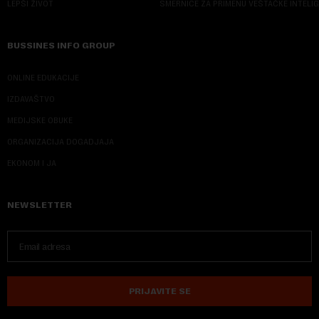
LEPŠI ŽIVOT
SMERNICE ZA PRIMENU VEŠTAČKE INTELI
BUSSINES INFO GROUP
ONLINE EDUKACIJE
IZDAVAŠTVO
MEDIJSKE OBUKE
ORGANIZACIJA DOGADJAJA
EKONOM I JA
NEWSLETTER
PRIJAVITE SE