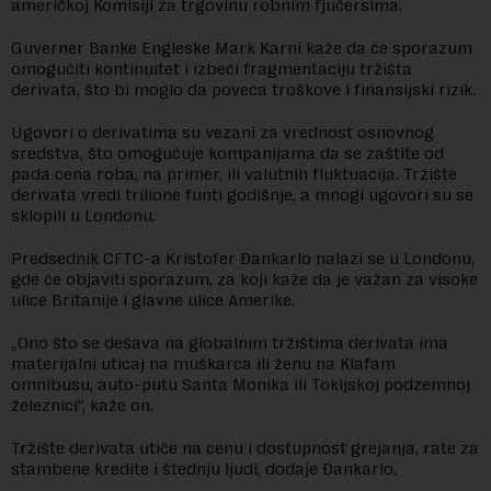
američkoj Komisiji za trgovinu robnim fjučersima.
Guverner Banke Engleske Mark Karni kaže da će sporazum
omogućiti kontinuitet i izbeći fragmentaciju tržišta
derivata, što bi moglo da poveća troškove i finansijski rizik.
Ugovori o derivatima su vezani za vrednost osnovnog
sredstva, što omogućuje kompanijama da se zaštite od
pada cena roba, na primer, ili valutnih fluktuacija. Tržište
derivata vredi trilione funti godišnje, a mnogi ugovori su se
sklopili u Londonu.
Predsednik CFTC-a Kristofer Đankarlo nalazi se u Londonu,
gde će objaviti sporazum, za koji kaže da je važan za visoke
ulice Britanije i glavne ulice Amerike.
„Ono što se dešava na globalnim tržištima derivata ima
materijalni uticaj na muškarca ili ženu na Klafam
omnibusu, auto-putu Santa Monika ili Tokijskoj podzemnoj
železnici“, kaže on.
Tržište derivata utiče na cenu i dostupnost grejanja, rate za
stambene kredite i štednju ljudi, dodaje Đankarlo.