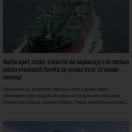
Nafta opet raste: Iranci bi da naplaćuju i do sedam
odsto vrednosti tereta za prolaz kroz Ormuski
moreuz
Cene nafte su zabeležile značajan rast u petak usled
obnovljene zabrinutosti oko planova za ponovno otvaranje
Ormuskog prolaza, prenosi Rojters. Fokus investitora prebacio
se na predloge Irana i Omana koji b...