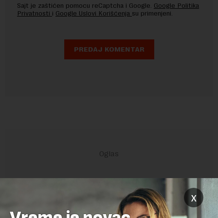
Sajt je zaštićen pomocu reCaptcha i Google.
Google Politika
Privatnosti
i
Google Uslovi Korišćenja
su primenjeni.
x
POVEZANI SADRŽAJI
Vreme je novac,