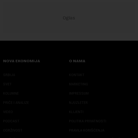
NOVA EKONOMIJA
O NAMA
SRBIJA
KONTAKT
SVET
MARKETING
KOLUMNE
IMPRESSUM
PRIČE I ANALIZE
NJUZLETER
VIDEO
KLIJENTI
PODCAST
POLITIKA PRIVATNOSTI
ODRŽIVOST
PRAVILA KORIŠĆENJA