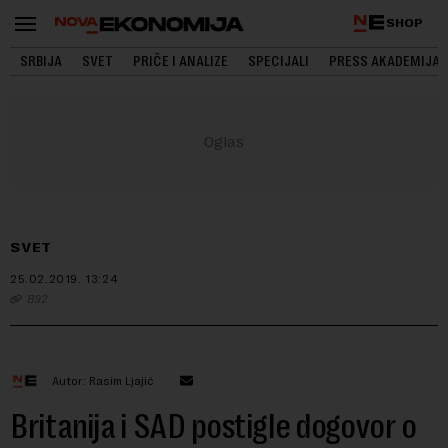
SHOP
SRBIJA
SVET
PRIČE I ANALIZE
SPECIJALI
PRESS AKADEMIJA
SVET
25.02.2019.
13:24
B92
Autor: Rasim Ljajić
Britanija i SAD postigle dogovor o