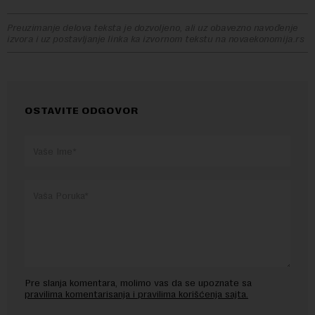
Preuzimanje delova teksta je dozvoljeno, ali uz obavezno navođenje
izvora i uz postavljanje linka ka izvornom tekstu na novaekonomija.rs
OSTAVITE ODGOVOR
Pre slanja komentara, molimo vas da se upoznate sa
pravilima komentarisanja i pravilima korišćenja sajta.