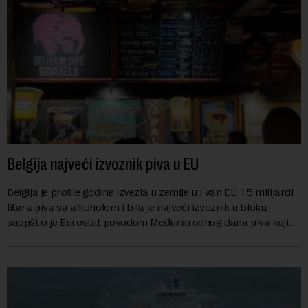
Belgija najveći izvoznik piva u EU
Belgija je prošle godine izvezla u zemlje u i van EU 1,5 milijardi
litara piva sa alkoholom i bila je najveći izvoznik u bloku,
saopštio je Eurostat povodom Međunarodnog dana piva koji
se obeležava danas. ...