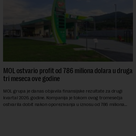
MOL ostvario profit od 786 miliona dolara u druga
tri meseca ove godine
MOL grupa je danas objavila finansijske rezultate za drugi
kvartal 2026. godine. Kompanija je tokom ovog tromesečja
ostvarila dobit nakon oporezivanja u iznosu od 786 miliona
američkih dolara. Rezultatima su...