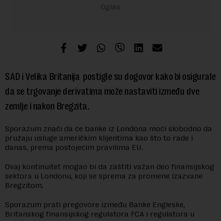
SAD i Velika Britanija postigle su dogovor kako bi osigurale
da se trgovanje derivatima može nastaviti između dve
zemlje i nakon Bregzita.
Sporazum znači da će banke iz Londona moći slobodno da
pružaju usluge američkim klijentima kao što to rade i
danas, prema postojećim pravilima EU.
Ovaj kontinuitet mogao bi da zaštiti važan deo finansijskog
sektora u Londonu, koji se sprema za promene izazvane
Bregzitom.
Sporazum prati pregovore između Banke Engleske,
Britanskog finansijskog regulatora FCA i regulatora u