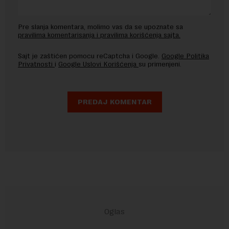
Pre slanja komentara, molimo vas da se upoznate sa
pravilima komentarisanja i pravilima korišćenja sajta.
Sajt je zaštićen pomocu reCaptcha i Google.
Google Politika
Privatnosti
i
Google Uslovi Korišćenja
su primenjeni.