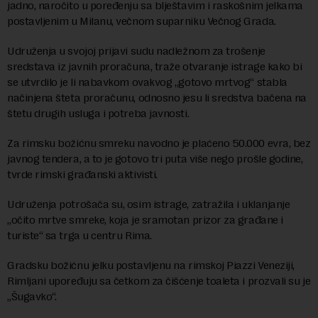
jadno, naročito u poređenju sa blještavim i raskošnim jelkama
postavljenim u Milanu, večnom suparniku Večnog Grada.
Udruženja u svojoj prijavi sudu nadležnom za trošenje
sredstava iz javnih proračuna, traže otvaranje istrage kako bi
se utvrdilo je li nabavkom ovakvog „gotovo mrtvog“ stabla
načinjena šteta proračunu, odnosno jesu li sredstva bačena na
štetu drugih usluga i potreba javnosti.
Za rimsku božićnu smreku navodno je plaćeno 50.000 evra, bez
javnog tendera, a to je gotovo tri puta više nego prošle godine,
tvrde rimski građanski aktivisti.
Udruženja potrošača su, osim istrage, zatražila i uklanjanje
„očito mrtve smreke, koja je sramotan prizor za građane i
turiste“ sa trga u centru Rima.
Gradsku božićnu jelku postavljenu na rimskoj Piazzi Veneziji,
Rimljani upoređuju sa četkom za čišćenje toaleta i prozvali su je
„Šugavko“.