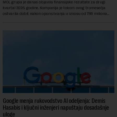
MOL grupa je danas objavila finansijske rezultate za drugi
kvartal 2026. godine. Kompanija je tokom ovog tromesečja
ostvarila dobit nakon oporezivanja u iznosu od 786 miliona
američkih dolara. Rezultatima su...
Google menja rukovodstvo AI odeljenja: Demis
Hasabis i ključni inženjeri napuštaju dosadašnje
uloge