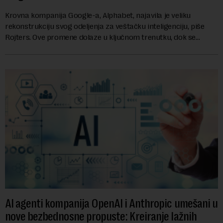
Krovna kompanija Google-a, Alphabet, najavila je veliku
rekonstrukciju svog odeljenja za veštačku inteligenciju, piše
Rojters. Ove promene dolaze u ključnom trenutku, dok se
kompanija suočava sa sve većim pr...
AI agenti kompanija OpenAI i Anthropic umešani u
nove bezbednosne propuste: Kreiranje lažnih