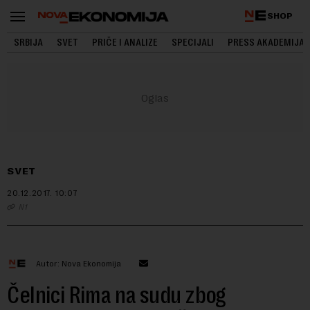
SHOP
SRBIJA
SVET
PRIČE I ANALIZE
SPECIJALI
PRESS AKADEMIJA
SVET
20.12.2017.
10:07
N1
Autor: Nova Ekonomija
Čelnici Rima na sudu zbog