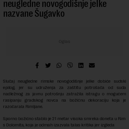
neugledne novogodišnje jelke
nazvane Šugavko
Slučaj neugledne rimske novogodišnje jelke dobiće sudski
epilog, jer su udruženja za zaštitu potrošača od suda
nadležnog za javnu potrošnju zatražila istragu o mogućem
rasipanju gradskog novca na božićnu dekoraciju koja je
razočarala Rimljane.
Sporno božićno stablo je 21 metar visoka smreka doneta u Rim
s Dolomita, koja je odmah izazvala talas kritika jer izgleda