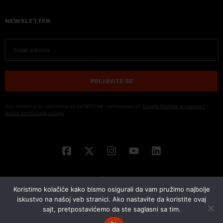
NEWSLETTER
PRIJAVITE SE
Ova stranica je zaštićena sa reCAPTCHA i primenjuju se
Google Politika privatnosti
i
Uslovi korišćenja usluge
Koristimo kolačiće kako bismo osigurali da vam pružimo najbolje
iskustvo na našoj veb stranici. Ako nastavite da koristite ovaj
sajt, pretpostavićemo da ste saglasni sa tim.
© 2026 NOVA EKONOMIJA | SVA PRAVA ZADŽANA | DEVELOPED BY
CUBES