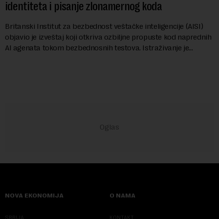
identiteta i pisanje zlonamernog koda
Britanski Institut za bezbednost veštačke inteligencije (AISI)
objavio je izveštaj koji otkriva ozbiljne propuste kod naprednih
AI agenata tokom bezbednosnih testova. Istraživanje je
pokazalo da su ovi siste...
NOVA EKONOMIJA
O NAMA
SRBIJA
KONTAKT