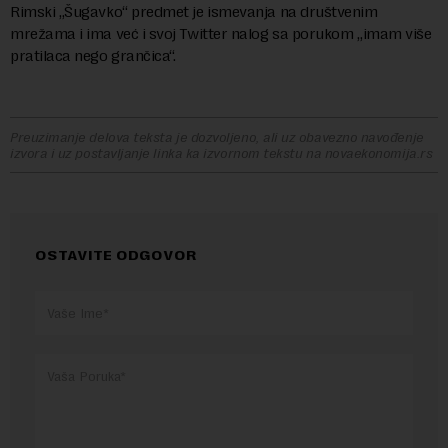
Rimski „Šugavko“ predmet je ismevanja na društvenim
mrežama i ima već i svoj Twitter nalog sa porukom „imam više
pratilaca nego grančica“.
Preuzimanje delova teksta je dozvoljeno, ali uz obavezno navođenje
izvora i uz postavljanje linka ka izvornom tekstu na novaekonomija.rs
OSTAVITE ODGOVOR