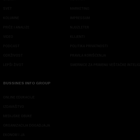
SVET
MARKETING
KOLUMNE
IMPRESSUM
PRIČE I ANALIZE
NJUZLETER
VIDEO
KLIJENTI
PODCAST
POLITIKA PRIVATNOSTI
ODRŽIVOST
PRAVILA KORIŠĆENJA
LEPŠI ŽIVOT
SMERNICE ZA PRIMENU VEŠTAČKE INTELI
BUSSINES INFO GROUP
ONLINE EDUKACIJE
IZDAVAŠTVO
MEDIJSKE OBUKE
ORGANIZACIJA DOGADJAJA
EKONOM I JA