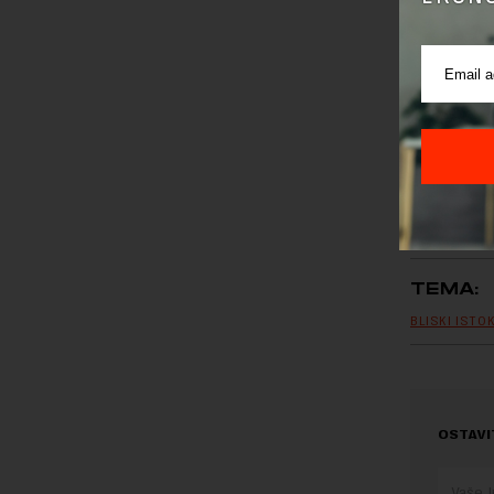
Preuzimanje 
ka izvornom
TEMA:
BLISKI ISTO
OSTAVI