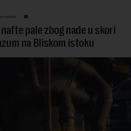
konomija//
nafte pale zbog nade u skori
azum na Bliskom istoku