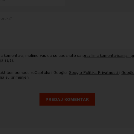
nja komentara, molimo vas da se upoznate sa
pravilima komentarisanja i p
ja sajta.
 zaštićen pomocu reCaptcha i Google.
Google Politika Privatnosti
i
Google
nja
su primenjeni.