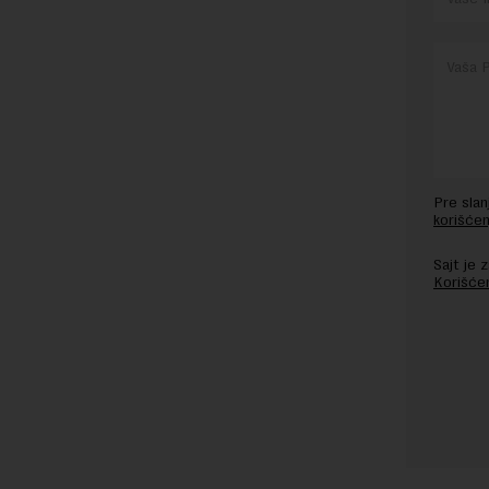
Pre sla
korišćen
Sajt je
Korišće