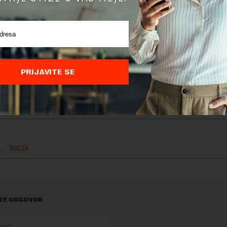
PRIJAVITE SE
delova teksta je dozvoljeno, ali uz obavezno navođenje izvora i uz postavl
 tekstu na novaekonomija.rs
K
NAFTA
TE ODGOVOR