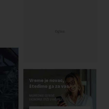
Vreme je novac,
štedimo ga za vas.
NAJVREDNIJE OD NOVE
EKONOMIJE STIŽE U VAŠ MEJL.