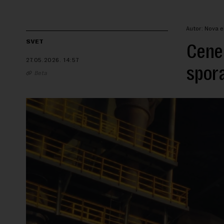
Autor: Nova e
SVET
Cene 
27.05.2026.
14:57
spor
Beta