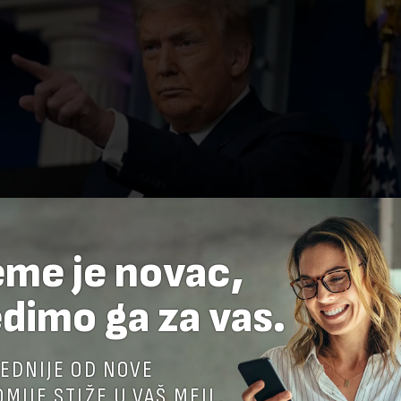
eme je novac,
dimo ga za vas.
EDNIJE OD NOVE
MIJE STIŽE U VAŠ MEJL.