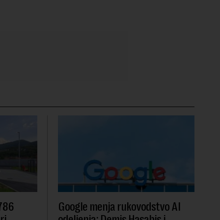
 786
Google menja rukovodstvo AI
ri
odeljenja: Demis Hasabis i