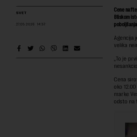
Cene nafte 
SVET
Bliskom ist
poboljšanja
27.05.2026.
14:57
Agencija 
velika nei
„To je pr
nesankcio
Cena siro
oko 12.00
marke Ves
odsto na 