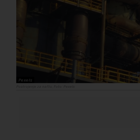
Pexels
Postrojenje za naftu, Foto: Pexels