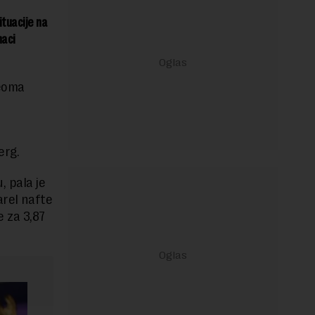
ituacije na
naci
veoma
erg.
, pala je
arel nafte
e za 3,87