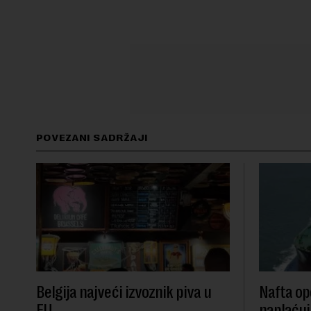
POVEZANI SADRŽAJI
Belgija najveći izvoznik piva u
Nafta ope
EU
naplaćuj