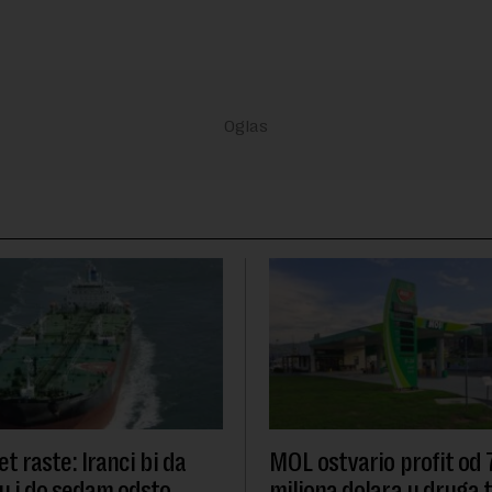
t raste: Iranci bi da
MOL ostvario profit od
u i do sedam odsto
miliona dolara u druga t