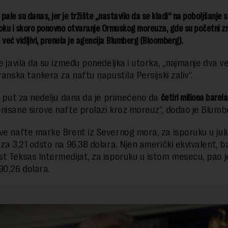
pale su danas, jer je tržište „nastavilo da se kladi“ na poboljšanje s
oku i skoro ponovno otvaranje Ormuskog moreuza, gde su početni z
 već vidljivi, prenela je agencija Blumberg (Bloomberg).
je javila da su između ponedeljka i utorka, „najmanje dva 
ranska tankera za naftu napustila Persijski zaliv“.
vi put za nedelju dana da je primećeno da
četiri miliona barela
nisane sirove nafte prolazi kroz moreuz“, dodao je Blumb
ve nafte marke Brent iz Severnog mora, za isporuku u julu
 za 3,21 odsto na 96,38 dolara. Njen američki ekvivalent, b
t Teksas Intermedijat, za isporuku u istom mesecu, pao j
90,26 dolara.