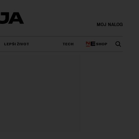
MOJ NALOG
SHOP
LEPŠI ŽIVOT
TECH