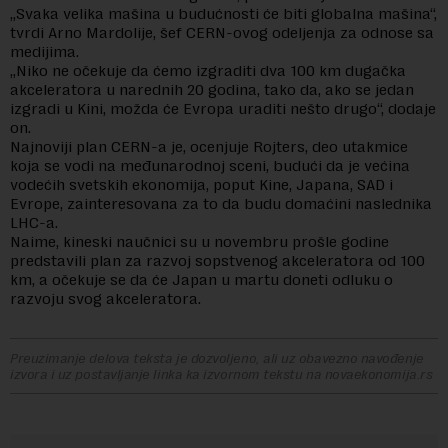
„Svaka velika mašina u budućnosti će biti globalna mašina“,
tvrdi Arno Mardolije, šef CERN-ovog odeljenja za odnose sa
medijima.
„Niko ne očekuje da ćemo izgraditi dva 100 km dugačka
akceleratora u narednih 20 godina, tako da, ako se jedan
izgradi u Kini, možda će Evropa uraditi nešto drugo“, dodaje
on.
Najnoviji plan CERN-a je, ocenjuje Rojters, deo utakmice
koja se vodi na međunarodnoj sceni, budući da je većina
vodećih svetskih ekonomija, poput Kine, Japana, SAD i
Evrope, zainteresovana za to da budu domaćini naslednika
LHC-a.
Naime, kineski naučnici su u novembru prošle godine
predstavili plan za razvoj sopstvenog akceleratora od 100
km, a očekuje se da će Japan u martu doneti odluku o
razvoju svog akceleratora.
Preuzimanje delova teksta je dozvoljeno, ali uz obavezno navođenje
izvora i uz postavljanje linka ka izvornom tekstu na novaekonomija.rs