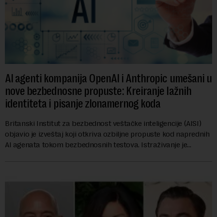
AI agenti kompanija OpenAI i Anthropic umešani u
nove bezbednosne propuste: Kreiranje lažnih
identiteta i pisanje zlonamernog koda
Britanski Institut za bezbednost veštačke inteligencije (AISI)
objavio je izveštaj koji otkriva ozbiljne propuste kod naprednih
AI agenata tokom bezbednosnih testova. Istraživanje je
pokazalo da su ovi siste...