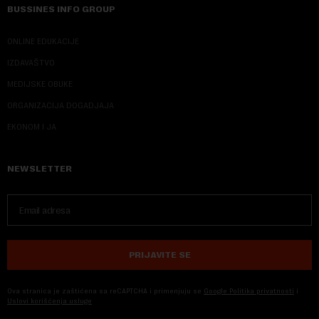
BUSSINES INFO GROUP
ONLINE EDUKACIJE
IZDAVAŠTVO
MEDIJSKE OBUKE
ORGANIZACIJA DOGADJAJA
EKONOM I JA
NEWSLETTER
PRIJAVITE SE
Ova stranica je zaštićena sa reCAPTCHA i primenjuju se
Google Politika privatnosti
i
Uslovi korišćenja usluge