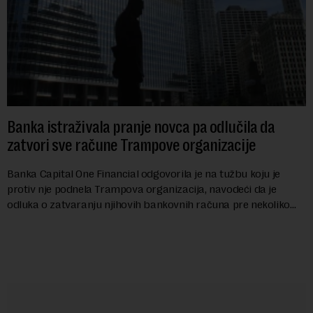
Banka istraživala pranje novca pa odlučila da
zatvori sve račune Trampove organizacije
Banka Capital One Financial odgovorila je na tužbu koju je
protiv nje podnela Trampova organizacija, navodeći da je
odluka o zatvaranju njihovih bankovnih računa pre nekoliko
godina doneta isključivo nakon d...