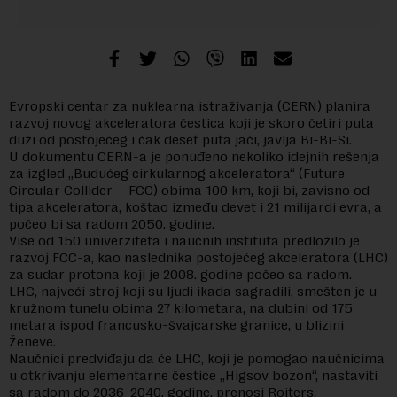
Evropski centar za nuklearna istraživanja (CERN) planira
razvoj novog akceleratora čestica koji je skoro četiri puta
duži od postojećeg i čak deset puta jači, javlja Bi-Bi-Si.
U dokumentu CERN-a je ponuđeno nekoliko idejnih rešenja
za izgled „Budućeg cirkularnog akceleratora“ (Future
Circular Collider – FCC) obima 100 km, koji bi, zavisno od
tipa akceleratora, koštao između devet i 21 milijardi evra, a
počeo bi sa radom 2050. godine.
Više od 150 univerziteta i naučnih instituta predložilo je
razvoj FCC-a, kao naslednika postojećeg akceleratora (LHC)
za sudar protona koji je 2008. godine počeo sa radom.
LHC, najveći stroj koji su ljudi ikada sagradili, smešten je u
kružnom tunelu obima 27 kilometara, na dubini od 175
metara ispod francusko-švajcarske granice, u blizini
Ženeve.
Naučnici predviđaju da će LHC, koji je pomogao naučnicima
u otkrivanju elementarne čestice „Higsov bozon“, nastaviti
sa radom do 2036-2040. godine, prenosi Rojters.