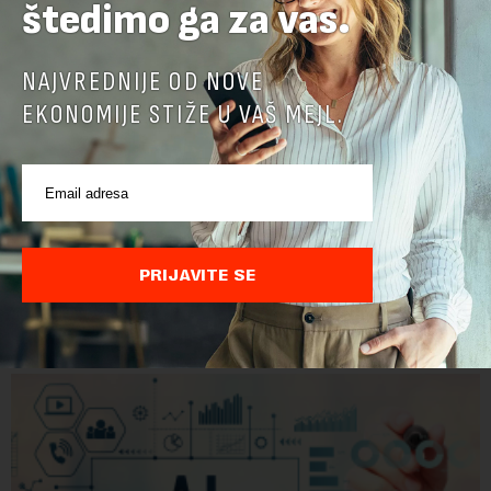
štedimo ga za vas.
NAJVREDNIJE OD NOVE
EKONOMIJE STIŽE U VAŠ MEJL.
Google menja rukovodstvo AI odeljenja: Demis
Hasabis i ključni inženjeri napuštaju dosadašnje
uloge
Krovna kompanija Google-a, Alphabet, najavila je veliku
PRIJAVITE SE
rekonstrukciju svog odeljenja za veštačku inteligenciju, piše
Rojters. Ove promene dolaze u ključnom trenutku, dok se
kompanija suočava sa sve većim pr...