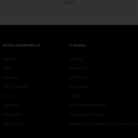
NOVA EKONOMIJA
O NAMA
SRBIJA
KONTAKT
SVET
MARKETING
KOLUMNE
IMPRESSUM
PRIČE I ANALIZE
NJUZLETER
VIDEO
KLIJENTI
PODCAST
POLITIKA PRIVATNOSTI
ODRŽIVOST
PRAVILA KORIŠĆENJA
LEPŠI ŽIVOT
SMERNICE ZA PRIMENU VEŠTAČKE INTELI