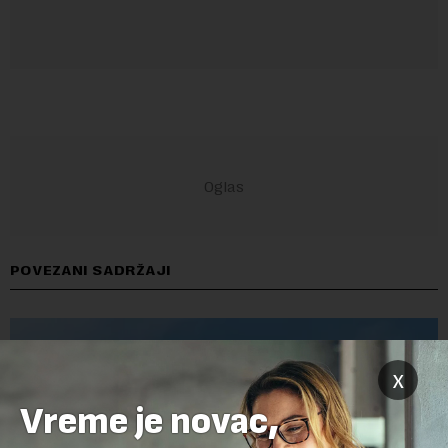
POVEZANI SADRŽAJI
x
Vreme je novac,