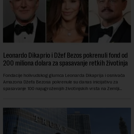
Leonardo Dikaprio i Džef Bezos pokrenuli fond od
200 miliona dolara za spasavanje retkih životinja
Fondacije holivudskog glumca Leonarda Dikaprija i osnivača
Amazona Džefa Bezosa pokrenule su danas inicijativu za
spasavanje 100 najugroženijih životinjskih vrsta na Zemlji
vrednu 200 miliona dolara.Fond...