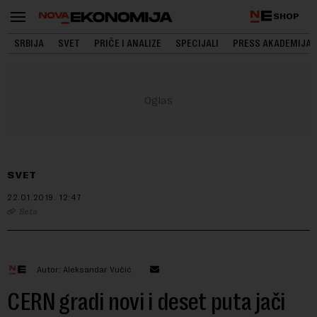
SHOP
SRBIJA
SVET
PRIČE I ANALIZE
SPECIJALI
PRESS AKADEMIJA
SVET
22.01.2019.
12:47
Beta
Autor: Aleksandar Vučić
CERN gradi novi i deset puta jači