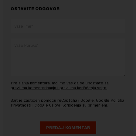
OSTAVITE ODGOVOR
Pre slanja komentara, molimo vas da se upoznate sa
pravilima komentarisanja i pravilima korišćenja sajta.
Sajt je zaštićen pomocu reCaptcha i Google.
Google Politika
Privatnosti
i
Google Uslovi Korišćenja
su primenjeni.