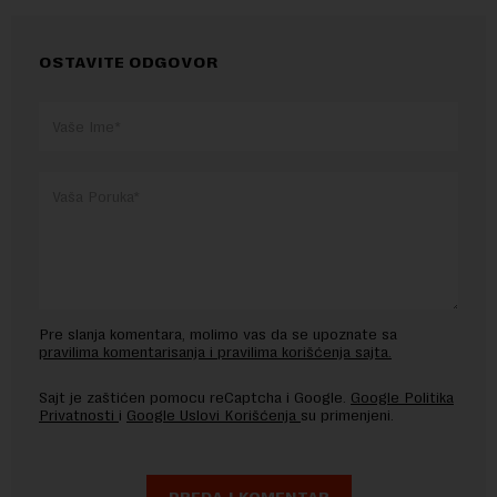
OSTAVITE ODGOVOR
Pre slanja komentara, molimo vas da se upoznate sa
pravilima komentarisanja i pravilima korišćenja sajta.
Sajt je zaštićen pomocu reCaptcha i Google.
Google Politika
Privatnosti
i
Google Uslovi Korišćenja
su primenjeni.