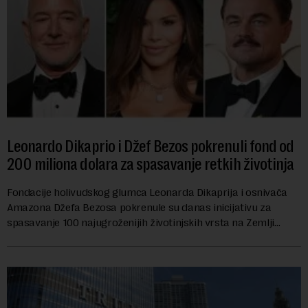
Leonardo Dikaprio i Džef Bezos pokrenuli fond od
200 miliona dolara za spasavanje retkih životinja
Fondacije holivudskog glumca Leonarda Dikaprija i osnivača
Amazona Džefa Bezosa pokrenule su danas inicijativu za
spasavanje 100 najugroženijih životinjskih vrsta na Zemlji
vrednu 200 miliona dolara.Fond...