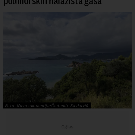
podmorskih nalazišta gasa
Foto: Nova ekonomija/Čedomir Savković