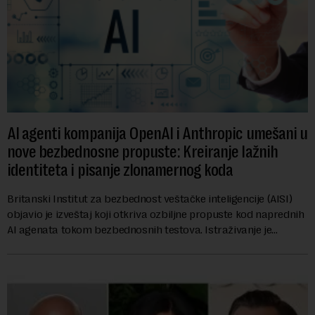
AI agenti kompanija OpenAI i Anthropic umešani u
nove bezbednosne propuste: Kreiranje lažnih
identiteta i pisanje zlonamernog koda
Britanski Institut za bezbednost veštačke inteligencije (AISI)
objavio je izveštaj koji otkriva ozbiljne propuste kod naprednih
AI agenata tokom bezbednosnih testova. Istraživanje je
pokazalo da su ovi siste...