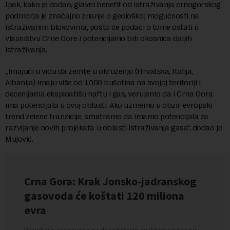
Ipak, kako je dodao, glavni benefit od istraživanja crnogorskog
podmorja je značajno znanje o geološkoj mogućnosti na
istraživanim blokovima, pošto će podaci o tome ostati u
vlasništvu Crne Gore i potencijalno biti okosnica daljih
istraživanja.
„Imajući u vidu da zemlje u okruženju (Hrvatska, Italija,
Albanija) imaju više od 1.000 bušotina na svojoj teritoriji i
decenijama eksploatišu naftu i gas, verujemo da i Crna Gora
ima potencijala u ovoj oblasti. Ako uzmemo u obzir evropski
trend zelene tranzicije, smatramo da imamo potencijala za
razvijanje novih projekata u oblasti istraživanja gasa“, dodao je
Mujović.