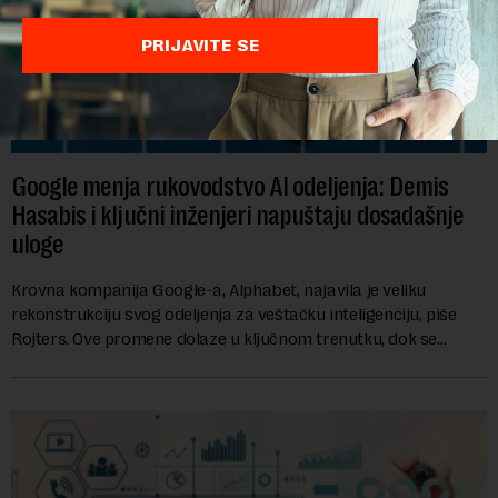
PRIJAVITE SE
Google menja rukovodstvo AI odeljenja: Demis
Hasabis i ključni inženjeri napuštaju dosadašnje
uloge
Krovna kompanija Google-a, Alphabet, najavila je veliku
rekonstrukciju svog odeljenja za veštačku inteligenciju, piše
Rojters. Ove promene dolaze u ključnom trenutku, dok se
kompanija suočava sa sve većim pr...