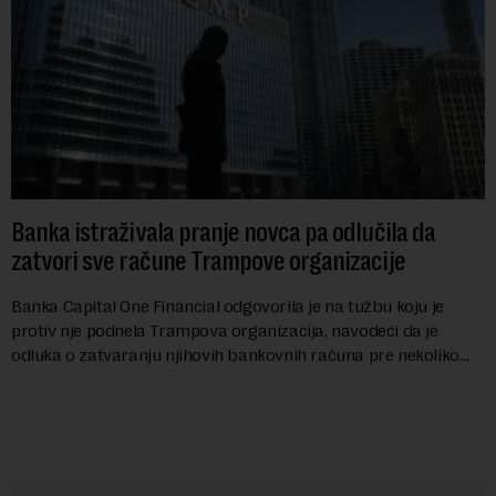
Banka istraživala pranje novca pa odlučila da
zatvori sve račune Trampove organizacije
Banka Capital One Financial odgovorila je na tužbu koju je
protiv nje podnela Trampova organizacija, navodeći da je
odluka o zatvaranju njihovih bankovnih računa pre nekoliko
godina doneta isključivo nakon d...