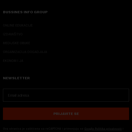
BUSSINES INFO GROUP
ONLINE EDUKACIJE
IZDAVAŠTVO
MEDIJSKE OBUKE
ORGANIZACIJA DOGADJAJA
EKONOM I JA
NEWSLETTER
PRIJAVITE SE
Ova stranica je zaštićena sa reCAPTCHA i primenjuju se
Google Politika privatnosti
i