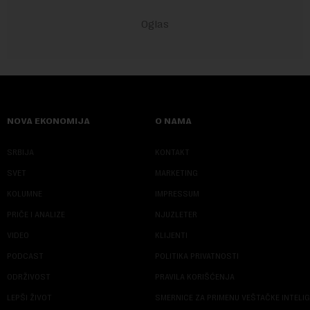
NOVA EKONOMIJA
O NAMA
SRBIJA
KONTAKT
SVET
MARKETING
KOLUMNE
IMPRESSUM
PRIČE I ANALIZE
NJUZLETER
VIDEO
KLIJENTI
PODCAST
POLITIKA PRIVATNOSTI
ODRŽIVOST
PRAVILA KORIŠĆENJA
LEPŠI ŽIVOT
SMERNICE ZA PRIMENU VEŠTAČKE INTELI