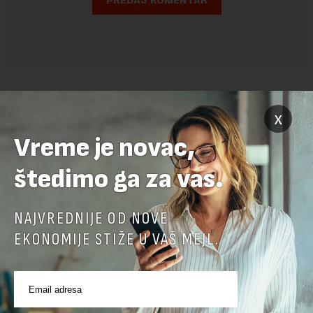
x
Vreme je novac,
štedimo ga za vas.
POVEZANI SADRŽAJI
NAJVREDNIJE OD NOVE
EKONOMIJE STIŽE U VAŠ MEJL.