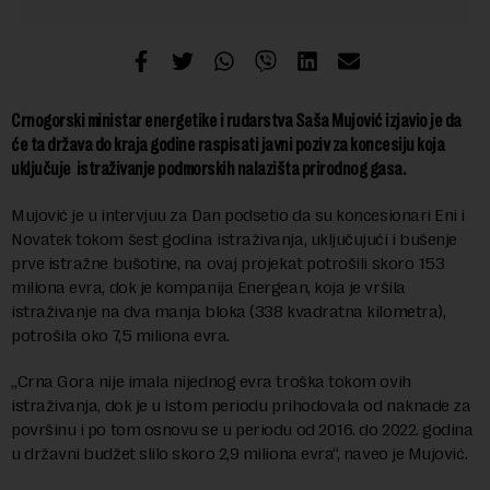
Crnogorski ministar energetike i rudarstva Saša Mujović izjavio je da
će ta država do kraja godine raspisati javni poziv za koncesiju koja
uključuje istraživanje podmorskih nalazišta prirodnog gasa.
Mujović je u intervjuu za Dan podsetio da su koncesionari Eni i
Novatek tokom šest godina istraživanja, uključujući i bušenje
prve istražne bušotine, na ovaj projekat potrošili skoro 153
miliona evra, dok je kompanija Energean, koja je vršila
istraživanje na dva manja bloka (338 kvadratna kilometra),
potrošila oko 7,5 miliona evra.
„Crna Gora nije imala nijednog evra troška tokom ovih
istraživanja, dok je u istom periodu prihodovala od naknade za
površinu i po tom osnovu se u periodu od 2016. do 2022. godina
u državni budžet slilo skoro 2,9 miliona evra“, naveo je Mujović.