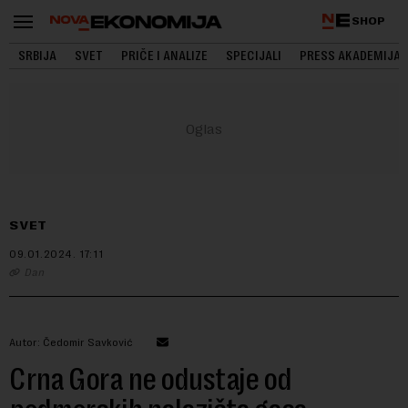
SHOP
SRBIJA
SVET
PRIČE I ANALIZE
SPECIJALI
PRESS AKADEMIJA
SVET
09.01.2024.
17:11
Dan
Autor: Čedomir Savković
Crna Gora ne odustaje od