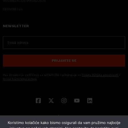
ORGANIZACIJA DOGADJAJA
EKONOM I JA
NEWSLETTER
PRIJAVITE SE
Ova stranica je zaštićena sa reCAPTCHA i primenjuju se
Google Politika privatnosti
i
Uslovi korišćenja usluge
Koristimo kolačiće kako bismo osigurali da vam pružimo najbolje