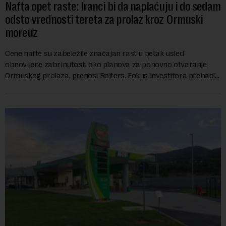
Nafta opet raste: Iranci bi da naplaćuju i do sedam
odsto vrednosti tereta za prolaz kroz Ormuski
moreuz
Cene nafte su zabeležile značajan rast u petak usled
obnovljene zabrinutosti oko planova za ponovno otvaranje
Ormuskog prolaza, prenosi Rojters. Fokus investitora prebacio
se na predloge Irana i Omana koji b...