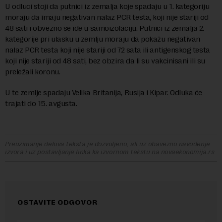
U odluci stoji da putnici iz zemalja koje spadaju u 1. kategoriju
moraju da imaju negativan nalaz PCR testa, koji nije stariji od
48 sati i obvezno se ide u samoizolaciju. Putnici iz zemalja 2.
kategorije pri ulasku u zemlju moraju da pokažu negativan
nalaz PCR testa koji nije stariji od 72 sata ili antigenskog testa
koji nije stariji od 48 sati, bez obzira da li su vakcinisani ili su
preležali koronu.
U te zemlje spadaju Velika Britanija, Rusija i Kipar. Odluka će
trajati do 15. avgusta.
Preuzimanje delova teksta je dozvoljeno, ali uz obavezno navođenje
izvora i uz postavljanje linka ka izvornom tekstu na novaekonomija.rs
OSTAVITE ODGOVOR