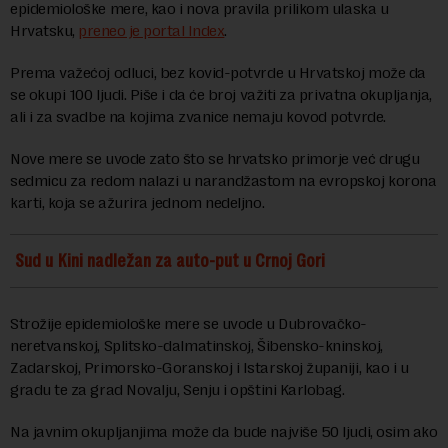
epidemiološke mere, kao i nova pravila prilikom ulaska u
Hrvatsku,
preneo je portal Index
.
Prema važećoj odluci, bez kovid-potvrde u Hrvatskoj može da
se okupi 100 ljudi. Piše i da će broj važiti za privatna okupljanja,
ali i za svadbe na kojima zvanice nemaju kovod potvrde.
Nove mere se uvode zato što se hrvatsko primorje već drugu
sedmicu za redom nalazi u narandžastom na evropskoj korona
karti, koja se ažurira jednom nedeljno.
Sud u Kini nadležan za auto-put u Crnoj Gori
Strožije epidemiološke mere se uvode u Dubrovačko-
neretvanskoj, Splitsko-dalmatinskoj, Šibensko-kninskoj,
Zadarskoj, Primorsko-Goranskoj i Istarskoj županiji, kao i u
gradu te za grad Novalju, Senju i opštini Karlobag.
Na javnim okupljanjima može da bude najviše 50 ljudi, osim ako