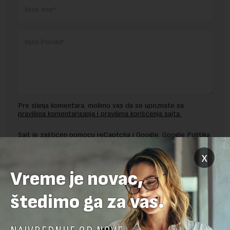
Pre slanja komentara, molimo vas da se upoznate sa
pravilima komentarisanja i pravilima korišćenja sajta.
Sajt je zaštićen pomocu reCaptcha i Google.
Google Politika
Privatnosti
i
Google Uslovi Korišćenja
su primenjeni.
x
Vreme je novac,
štedimo ga za vas.