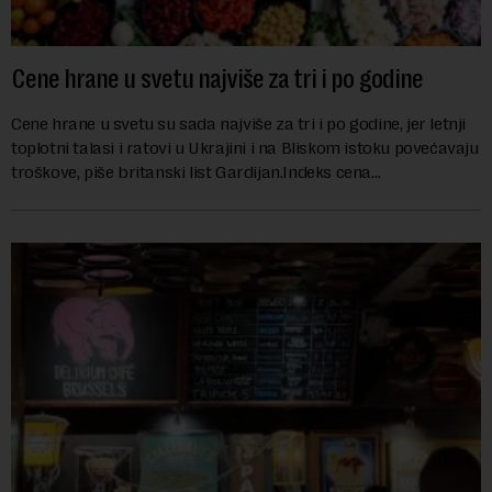
Cene hrane u svetu najviše za tri i po godine
Cene hrane u svetu su sada najviše za tri i po godine, jer letnji
toplotni talasi i ratovi u Ukrajini i na Bliskom istoku povećavaju
troškove, piše britanski list Gardijan.Indeks cena
prehrambenih proiz...