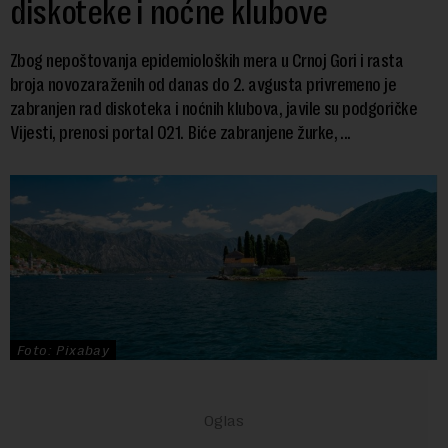
diskoteke i noćne klubove
Zbog nepoštovanja epidemioloških mera u Crnoj Gori i rasta
broja novozaraženih od danas do 2. avgusta privremeno je
zabranjen rad diskoteka i noćnih klubova, javile su podgoričke
Vijesti, prenosi portal 021. Biće zabranjene žurke, ...
Foto: Pixabay