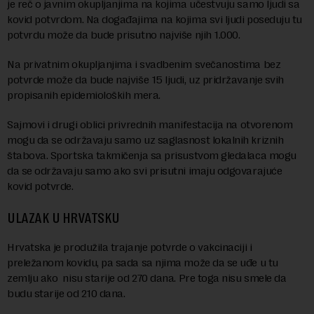
je reč o javnim okupljanjima na kojima učestvuju samo ljudi sa
kovid potvrdom. Na događajima na kojima svi ljudi poseduju tu
potvrdu može da bude prisutno najviše njih 1.000.
Na privatnim okupljanjima i svadbenim svečanostima bez
potvrde može da bude najviše 15 ljudi, uz pridržavanje svih
propisanih epidemioloških mera.
Sajmovi i drugi oblici privrednih manifestacija na otvorenom
mogu da se održavaju samo uz saglasnost lokalnih kriznih
štabova. Sportska takmičenja sa prisustvom gledalaca mogu
da se održavaju samo ako svi prisutni imaju odgovarajuće
kovid potvrde.
ULAZAK U HRVATSKU
Hrvatska je produžila trajanje potvrde o vakcinaciji i
preležanom kovidu, pa sada sa njima može da se uđe u tu
zemlju ako nisu starije od 270 dana. Pre toga nisu smele da
budu starije od 210 dana.