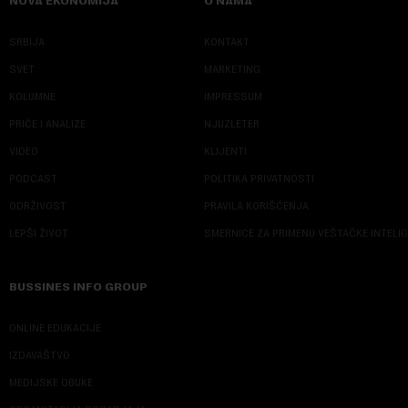
NOVA EKONOMIJA
O NAMA
SRBIJA
KONTAKT
SVET
MARKETING
KOLUMNE
IMPRESSUM
PRIČE I ANALIZE
NJUZLETER
VIDEO
KLIJENTI
PODCAST
POLITIKA PRIVATNOSTI
ODRŽIVOST
PRAVILA KORIŠĆENJA
LEPŠI ŽIVOT
SMERNICE ZA PRIMENU VEŠTAČKE INTELI
BUSSINES INFO GROUP
ONLINE EDUKACIJE
IZDAVAŠTVO
MEDIJSKE OBUKE