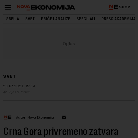
SHOP
SRBIJA
SVET
PRIČE I ANALIZE
SPECIJALI
PRESS AKADEMIJA
SVET
23.07.2021.
15:53
Vijesti, Index
Autor: Nova Ekonomija
Crna Gora privremeno zatvara