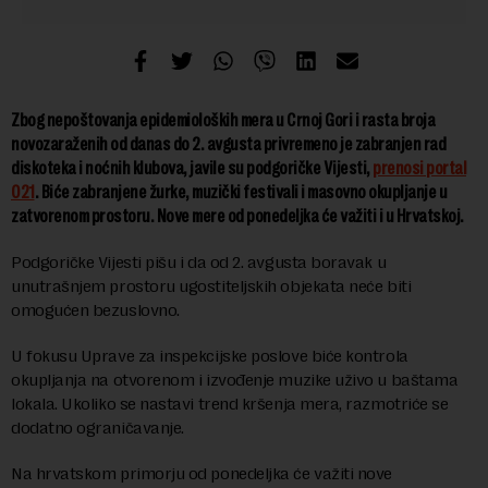
Zbog nepoštovanja epidemioloških mera u Crnoj Gori i rasta broja
novozaraženih od danas do 2. avgusta privremeno je zabranjen rad
diskoteka i noćnih klubova, javile su podgoričke Vijesti,
prenosi portal
021
. Biće zabranjene žurke, muzički festivali i masovno okupljanje u
zatvorenom prostoru. Nove mere od ponedeljka će važiti i u Hrvatskoj.
Podgoričke Vijesti pišu i da od 2. avgusta boravak u
unutrašnjem prostoru ugostiteljskih objekata neće biti
omogućen bezuslovno.
U fokusu Uprave za inspekcijske poslove biće kontrola
okupljanja na otvorenom i izvođenje muzike uživo u baštama
lokala. Ukoliko se nastavi trend kršenja mera, razmotriće se
dodatno ograničavanje.
Na hrvatskom primorju od ponedeljka će važiti nove