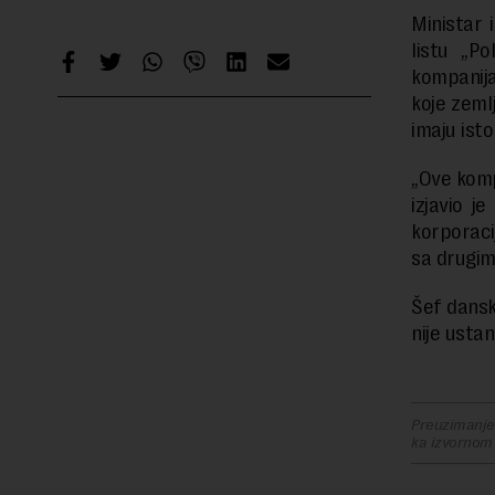
Ministar 
listu „P
kompanija
koje zeml
imaju isto
„Ove komp
izjavio j
korporaci
sa drugi
Šef dansk
nije usta
Preuzimanje 
ka izvornom