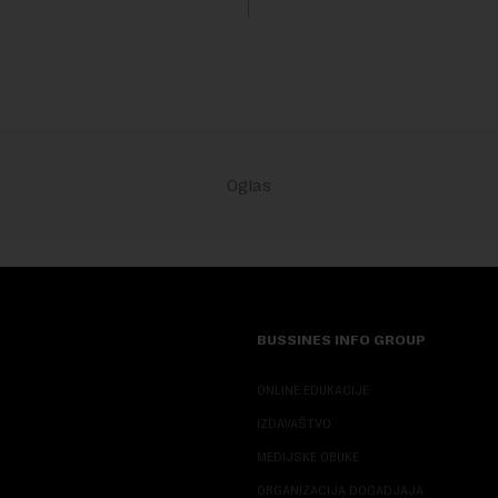
Fokus investitora prebacio se
predloge Irana i Omana koji b..
BUSSINES INFO GROUP
ONLINE EDUKACIJE
IZDAVAŠTVO
MEDIJSKE OBUKE
ORGANIZACIJA DOGADJAJA