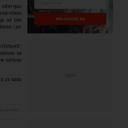
 intervjuu
američkim
PRIJAVITE SE
je od bilo
nose i jer
tstaviti“,
 odnosi sa
lne odnose
ra za sada
janje linka