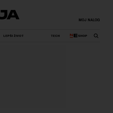
MOJ NALOG
SHOP
LEPŠI ŽIVOT
TECH