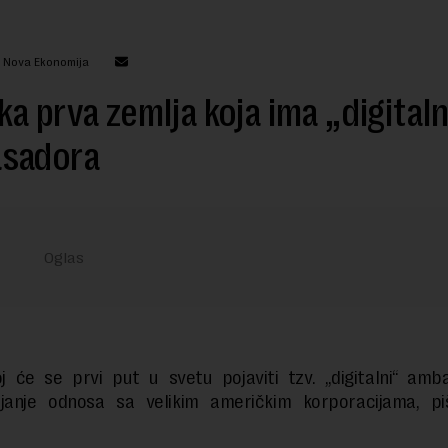
: Nova Ekonomija
a prva zemlja koja ima „digital
sadora
 će se prvi put u svetu pojaviti tzv. „digitalni“ am
ljanje odnosa sa velikim američkim korporacijama, pi