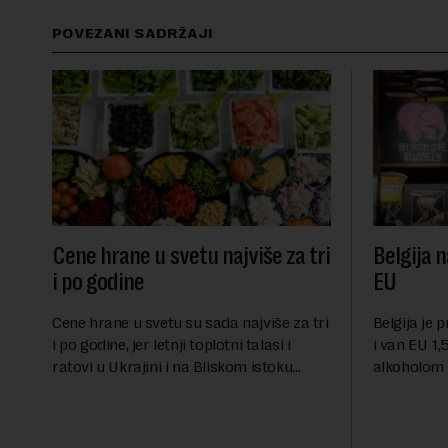
POVEZANI SADRŽAJI
Cene hrane u svetu najviše za tri
Belgija n
i po godine
EU
Cene hrane u svetu su sada najviše za tri
Belgija je 
i po godine, jer letnji toplotni talasi i
i van EU 1,5
ratovi u Ukrajini i na Bliskom istoku
alkoholom i
povećavaju troškove, piše britanski list
bloku, sao
Gardijan.Indeks cena prehrambenih
Međunarodn
proiz...
obeležava d