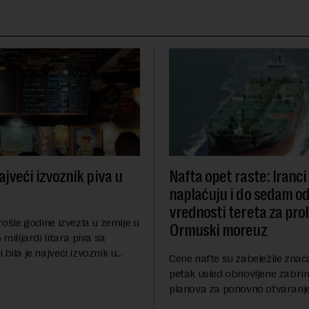
ajveći izvoznik piva u
Nafta opet raste: Iranci
naplaćuju i do sedam o
vrednosti tereta za pro
prošle godine izvezla u zemlje u
Ormuski moreuz
 milijardi litara piva sa
 bila je najveći izvoznik u
Cene nafte su zabeležile znač
pštio je Eurostat povodom
petak usled obnovljene zabrin
og dana piva koji se
planova za ponovno otvaranj
anas. ...
Ormuskog prolaza, prenosi Ro