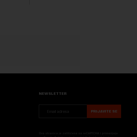
Rezultatima su...
 na
.
NEWSLETTER
PRIJAVITE SE
Ova stranica je zaštićena sa reCAPTCHA i primenjuju