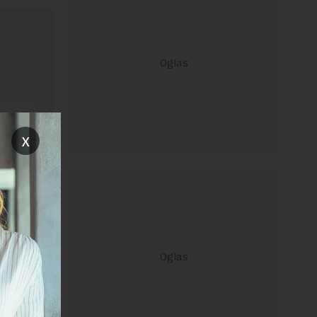
x
ravilima
 Uslovi