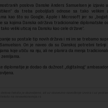
inostranih poslova Danske Anders Samuelsen je izjavio u
olitiken“ da treba poboljšati odnose sa tako velikim 
ma kao što su Google, Apple i Microsoft jer su „bogati
je sa kojima Danska održava tradicionalne diplomatske od
 tako veliki uticaj na Dansku kao cele države“.
anije su postale tip novih država i mi im se trebamo supro
e Samuelson. On je naveo da su Danskoj potrebni tešnji
jama koje utiču na nju, ali ne planira da menja tradiciona
m zemljama.
e diplomatije je dodao da dužnost „digitalnog“ ambasado
novljena.
delova teksta je dozvoljeno, ali uz obavezno navođenje izvora i uz postavl
 tekstu na novaekonomija.rs