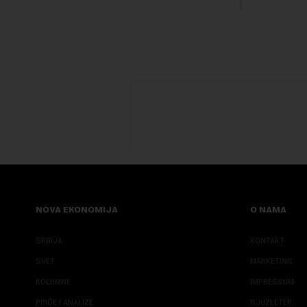
NOVA EKONOMIJA
O NAMA
SRBIJA
KONTAKT
SVET
MARKETING
KOLUMNE
IMPRESSUM
PRIČE I ANALIZE
NJUZLETER