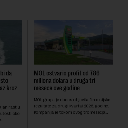
 bi da
MOL ostvario profit od 786
dsto
miliona dolara u druga tri
laz kroz
meseca ove godine
MOL grupa je danas objavila finansijske
rezultate za drugi kvartal 2026. godine.
ajan rast u
Kompanija je tokom ovog tromesečja
utosti oko
ostvarila dobit nakon oporezivanja u
e
iznosu od 786 miliona američkih dolara.
jters.