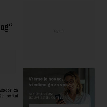
nog“
Vreme je novac,
štedimo ga za vas.
basador za
NAJVREDNIJE OD NOVE
še portal
EKONOMIJE STIŽE U VAŠ MEJL.