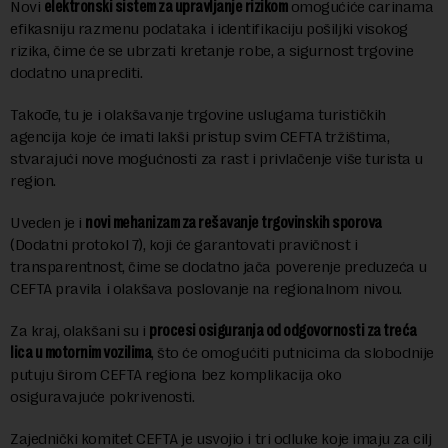
Novi
elektronski sistem za upravljanje rizikom
omogućiće carinama
efikasniju razmenu podataka i identifikaciju pošiljki visokog
rizika, čime će se ubrzati kretanje robe, a sigurnost trgovine
dodatno unaprediti.
Takođe, tu je i olakšavanje trgovine uslugama turističkih
agencija koje će imati lakši pristup svim CEFTA tržištima,
stvarajući nove mogućnosti za rast i privlačenje više turista u
region.
Uveden je i
novi mehanizam za rešavanje trgovinskih sporova
(Dodatni protokol 7), koji će garantovati pravičnost i
transparentnost, čime se dodatno jača poverenje preduzeća u
CEFTA pravila i olakšava poslovanje na regionalnom nivou.
Za kraj, olakšani su i
procesi osiguranja od odgovornosti za treća
lica u motornim vozilima
, što će omogućiti putnicima da slobodnije
putuju širom CEFTA regiona bez komplikacija oko
osiguravajuće pokrivenosti.
Zajednički komitet CEFTA je usvojio i tri odluke koje imaju za cilj