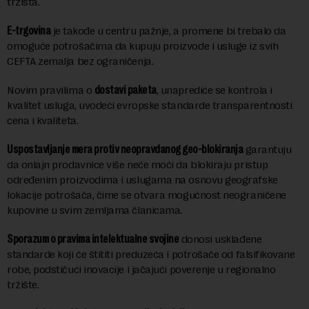
tržišta.
E-trgovina
je takođe u centru pažnje, a promene bi trebalo da
omoguće potrošačima da kupuju proizvode i usluge iz svih
CEFTA zemalja bez ograničenja.
Novim pravilima o
dostavi paketa
, unaprediće se kontrola i
kvalitet usluga, uvodeći evropske standarde transparentnosti
cena i kvaliteta.
Uspostavljanje mera protiv neopravdanog geo-blokiranja
garantuju
da onlajn prodavnice više neće moći da blokiraju pristup
određenim proizvodima i uslugama na osnovu geografske
lokacije potrošača, čime se otvara mogućnost neograničene
kupovine u svim zemljama članicama.
Sporazum o pravima intelektualne svojine
donosi usklađene
standarde koji će štititi preduzeća i potrošače od falsifikovane
robe, podstičući inovacije i jačajući poverenje u regionalno
tržište.