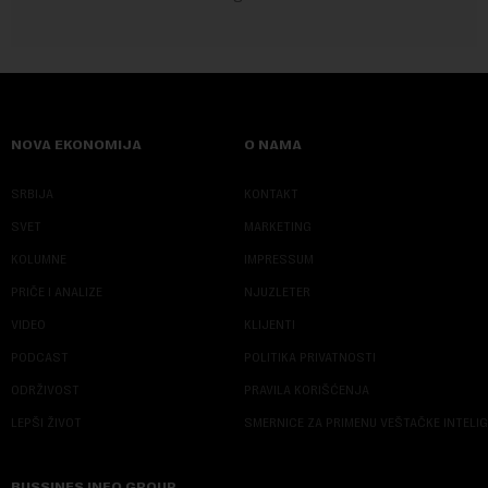
NOVA EKONOMIJA
O NAMA
SRBIJA
KONTAKT
SVET
MARKETING
KOLUMNE
IMPRESSUM
PRIČE I ANALIZE
NJUZLETER
VIDEO
KLIJENTI
PODCAST
POLITIKA PRIVATNOSTI
ODRŽIVOST
PRAVILA KORIŠĆENJA
LEPŠI ŽIVOT
SMERNICE ZA PRIMENU VEŠTAČKE INTELI
BUSSINES INFO GROUP