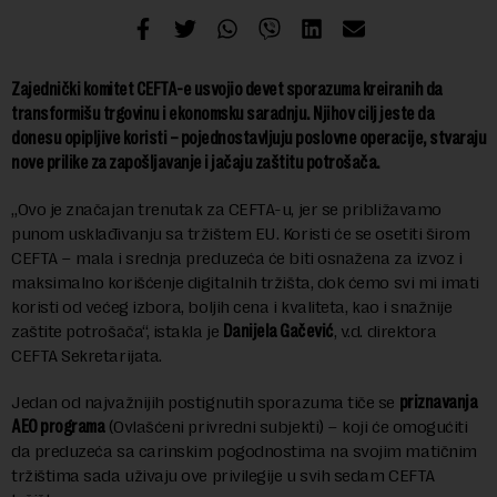
Zajednički komitet CEFTA-e usvojio devet sporazuma kreiranih da
transformišu trgovinu i ekonomsku saradnju. Njihov cilj jeste da
donesu opipljive koristi – pojednostavljuju poslovne operacije, stvaraju
nove prilike za zapošljavanje i jačaju zaštitu potrošača.
„Ovo je značajan trenutak za CEFTA-u, jer se približavamo
punom usklađivanju sa tržištem EU. Koristi će se osetiti širom
CEFTA – mala i srednja preduzeća će biti osnažena za izvoz i
maksimalno korišćenje digitalnih tržišta, dok ćemo svi mi imati
koristi od većeg izbora, boljih cena i kvaliteta, kao i snažnije
zaštite potrošača“, istakla je
Danijela Gačević
, v.d. direktora
CEFTA Sekretarijata.
Jedan od najvažnijih postignutih sporazuma tiče se
priznavanja
AEO programa
(Ovlašćeni privredni subjekti) – koji će omogućiti
da preduzeća sa carinskim pogodnostima na svojim matičnim
tržištima sada uživaju ove privilegije u svih sedam CEFTA