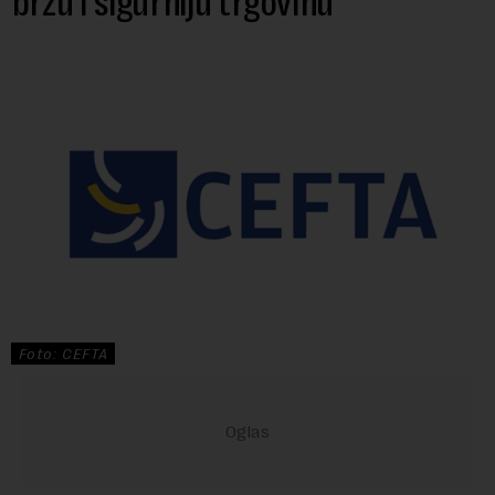
bržu i sigurniju trgovinu
Foto: CEFTA