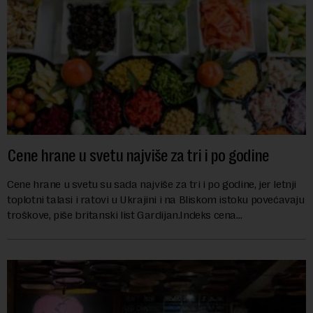
Cene hrane u svetu najviše za tri i po godine
Cene hrane u svetu su sada najviše za tri i po godine, jer letnji
toplotni talasi i ratovi u Ukrajini i na Bliskom istoku povećavaju
troškove, piše britanski list Gardijan.Indeks cena
prehrambenih proiz...