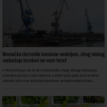
Nemačka dozvolila kamione nedeljom, zbog niskog
vodostaja brodovi ne voze teret
U Nemačkoj je, da bi se nadoknadio zbog niskog vodostaja
smanjen prevoz robe rekama, u četiri pokrajine privremeno
ukinuta zabrana kretanja kamiona nedeljom.Najvažnija
nemačka reka Rajna ima najniži vodo...