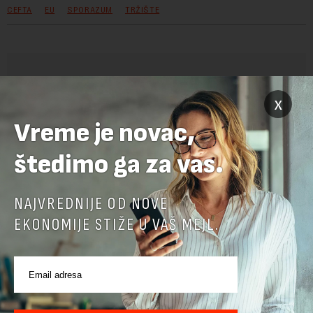
CEFTA
EU
SPORAZUM
TRŽIŠTE
OSTAVITE ODGOVOR
x
Vreme je novac,
štedimo ga za vas.
NAJVREDNIJE OD NOVE
EKONOMIJE STIŽE U VAŠ MEJL.
Pre slanja komentara, molimo vas da se upoznate sa
pravilima komentarisanja i pravilima korišćenja sajta.
Sajt je zaštićen pomocu reCaptcha i Google.
Google Politika
Privatnosti
i
Google Uslovi Korišćenja
su primenjeni.