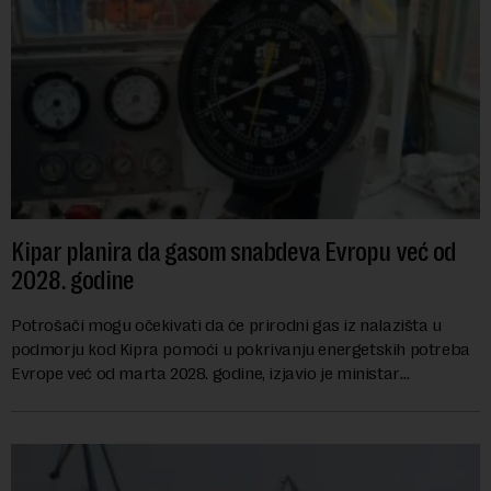
Kipar planira da gasom snabdeva Evropu već od
2028. godine
Potrošači mogu očekivati da će prirodni gas iz nalazišta u
podmorju kod Kipra pomoći u pokrivanju energetskih potreba
Evrope već od marta 2028. godine, izjavio je ministar
energetike te ostrvske zemlje Ma...