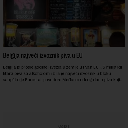
Belgija najveći izvoznik piva u EU
Belgija je prošle godine izvezla u zemlje u i van EU 1,5 milijardi
litara piva sa alkoholom i bila je najveći izvoznik u bloku,
saopštio je Eurostat povodom Međunarodnog dana piva koji
se obeležava danas. ...