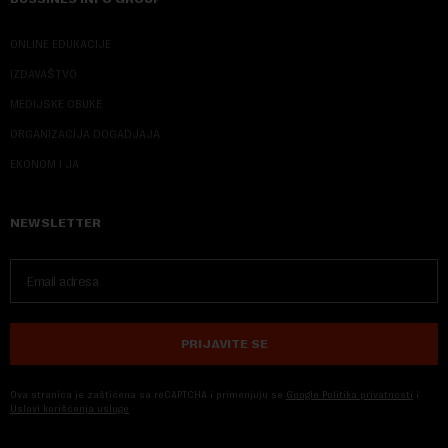
ONLINE EDUKACIJE
IZDAVAŠTVO
MEDIJSKE OBUKE
ORGANIZACIJA DOGADJAJA
EKONOM I JA
NEWSLETTER
PRIJAVITE SE
Ova stranica je zaštićena sa reCAPTCHA i primenjuju se
Google Politika privatnosti
i
Uslovi korišćenja usluge