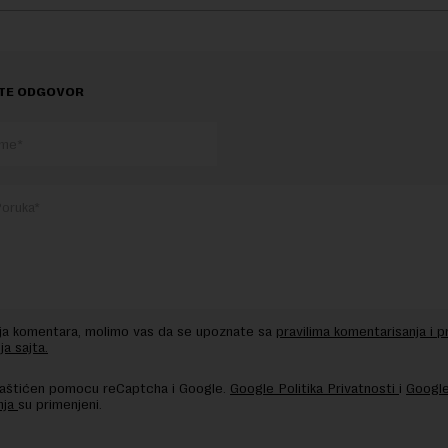
TE ODGOVOR
nja komentara, molimo vas da se upoznate sa
pravilima komentarisanja i p
ja sajta.
 zaštićen pomocu reCaptcha i Google.
Google Politika Privatnosti
i
Google
nja
su primenjeni.