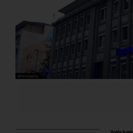
Wikimedia
Dojče banka