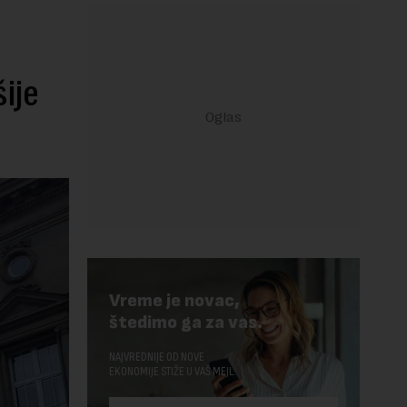
ije
Vreme je novac,
štedimo ga za vas.
NAJVREDNIJE OD NOVE
EKONOMIJE STIŽE U VAŠ MEJL.