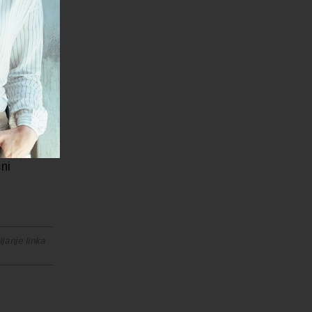
odsto u
urenti
za 1
manjen je
ji
tične
ni
janje linka