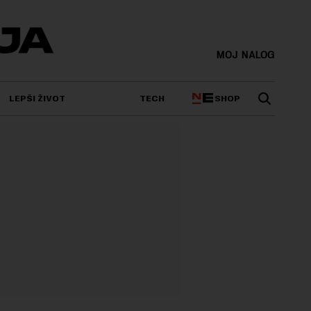
MOJ NALOG
SHOP
LEPŠI ŽIVOT
TECH