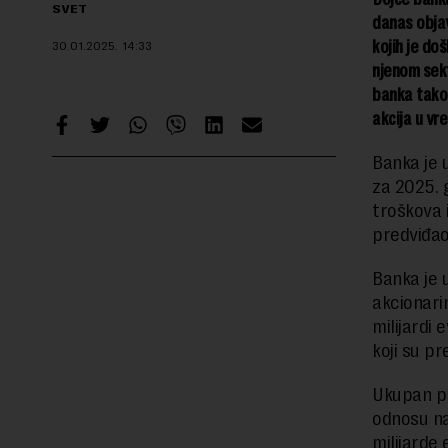
SVET
danas objav
kojih je doš
30.01.2025.
14:33
njenom sek
banka takođ
akcija u vr
Banka je 
za 2025. g
troškova 
predviđao
Banka je 
akcionari
milijardi 
koji su pr
Ukupan pro
odnosu na
milijarde 