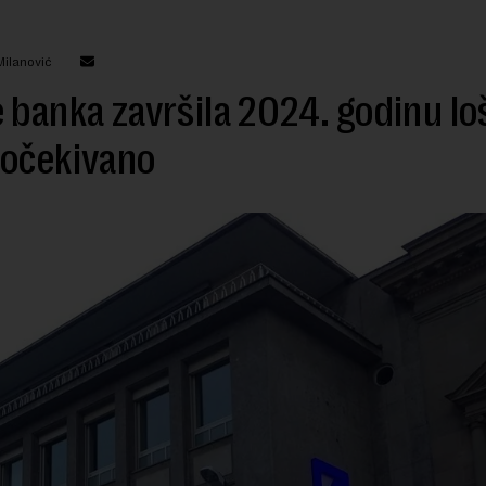
Milanović
 banka završila 2024. godinu loš
 očekivano