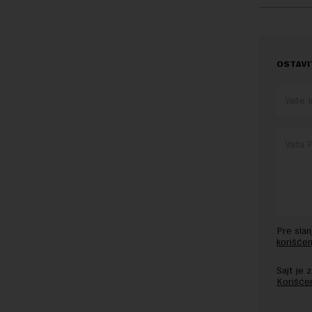
OSTAVI
Pre sla
korišćen
Sajt je
Korišće