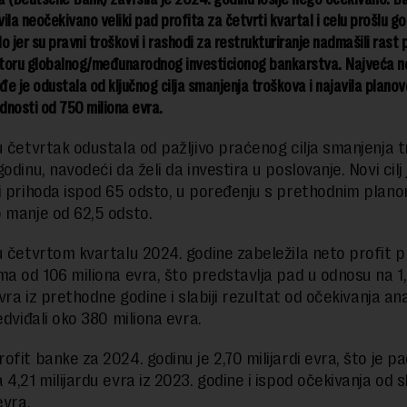
ila neočekivano veliki pad profita za četvrti kvartal i celu prošlu go
lo jer su pravni troškovi i rashodi za restrukturiranje nadmašili rast 
toru globalnog/međunarodnog investicionog bankarstva. Najveća 
e je odustala od ključnog cilja smanjenja troškova i najavila plano
ednosti od 750 miliona evra.
u četvrtak odustala od pažljivo praćenog cilja smanjenja 
odinu, navodeći da želi da investira u poslovanje. Novi cilj
i prihoda ispod 65 odsto, u poređenju s prethodnim planom
 manje od 62,5 odsto.
u četvrtom kvartalu 2024. godine zabeležila neto profit p
ma od 106 miliona evra, što predstavlja pad u odnosu na 1
evra iz prethodne godine i slabiji rezultat od očekivanja ana
edviđali oko 380 miliona evra.
fit banke za 2024. godinu je 2,70 milijardi evra, što je pa
 4,21 milijardu evra iz 2023. godine i ispod očekivanja od 
evra.