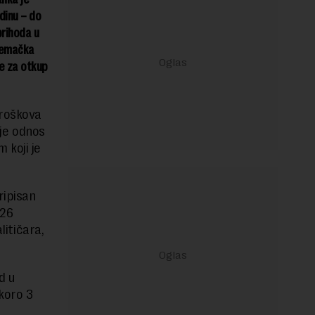
dinu – do
prihoda u
nemačka
ve za otkup
troškova
 je odnos
 koji je
ripisan
,26
litičara,
d u
skoro 3