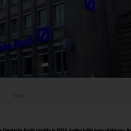
 (Deutsche Bank) završila je 2024. godinu lošije nego očekivano. B