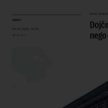
Autor: Dunja 
SVET
Dojče
30.01.2025.
14:33
nego
Rojters