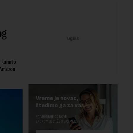
og
 kormilo
r Amazon
Vreme je novac,
štedimo ga za vas.
NAJVREDNIJE OD NOVE
EKONOMIJE STIŽE U VAŠ MEJL.