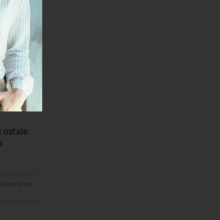
i kvartal sa
oda tokom
to za
u od
e ostale
.
janje linka