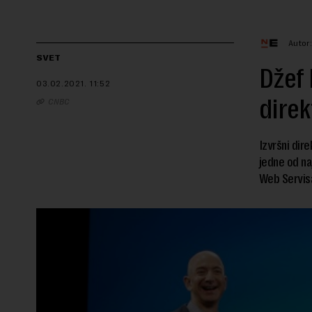
Autor
SVET
Džef 
03.02.2021.
11:52
dire
CNBC
Izvršni dir
jedne od na
Web Servisa