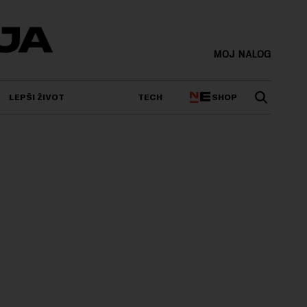
MOJ NALOG
SHOP
LEPŠI ŽIVOT
TECH