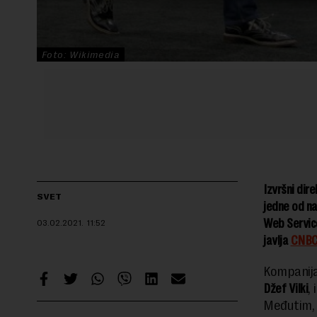
Foto: Wikimedia
Izvršni dir
SVET
jedne od na
Web Service
03.02.2021.
11:52
javlja
CNB
Kompanija
Džef Vilki
,
Međutim, u