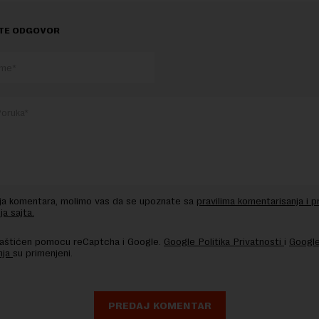
TE ODGOVOR
nja komentara, molimo vas da se upoznate sa
pravilima komentarisanja i p
ja sajta.
 zaštićen pomocu reCaptcha i Google.
Google Politika Privatnosti
i
Google
nja
su primenjeni.