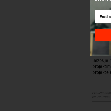
2017.
Vest je sti
prihodima p
poslednjeg
AWS pod r
četvrti k
oktobra 2
Bezos je 
projektim
projekte 
Preuzimanje 
ka izvornom