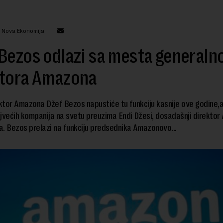
: Nova Ekonomija
Bezos odlazi sa mesta generaln
ktora Amazona
ektor Amazona Džef Bezos napustiće tu funkciju kasnije ove godine,a
jvećih kompanija na svetu preuzima Endi Džesi, dosadašnji direkto
. Bezos prelazi na funkciju predsednika Amazonovo...