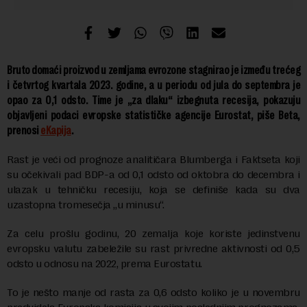
Bruto domaći proizvod u zemljama evrozone stagnirao je između trećeg
i četvrtog kvartala 2023. godine, a u periodu od jula do septembra je
opao za 0,1 odsto. Time je „za dlaku“ izbegnuta recesija, pokazuju
objavljeni podaci evropske statističke agencije Eurostat, piše Beta,
prenosi
eKapija
.
Rast je veći od prognoze analitičara Blumberga i Faktseta koji
su očekivali pad BDP-a od 0,1 odsto od oktobra do decembra i
ulazak u tehničku recesiju, koja se definiše kada su dva
uzastopna tromesečja „u minusu“.
Za celu prošlu godinu, 20 zemalja koje koriste jedinstvenu
evropsku valutu zabeležile su rast privredne aktivnosti od 0,5
odsto u odnosu na 2022, prema Eurostatu.
To je nešto manje od rasta za 0,6 odsto koliko je u novembru