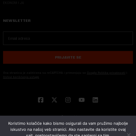
EKONOM I JA
NEWSLETTER
PRIJAVITE SE
Ova stranica je zaštićena sa reCAPTCHA i primenjuju se
Google Politika privatnosti
i
Uslovi korišćenja usluge
Koristimo kolačiće kako bismo osigurali da vam pružimo najbolje
iskustvo na našoj veb stranici. Ako nastavite da koristite ovaj
sajt, pretpostavićemo da ste saglasni sa tim.