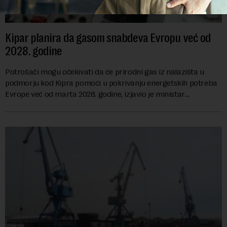
Kipar planira da gasom snabdeva Evropu već od
2028. godine
Potrošači mogu očekivati da će prirodni gas iz nalazišta u
podmorju kod Kipra pomoći u pokrivanju energetskih potreba
Evrope već od marta 2028. godine, izjavio je ministar
energetike te ostrvske zemlje Ma...