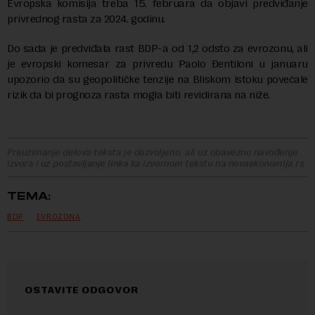
Evropska komisija treba 15. februara da objavi predviđanje
privrednog rasta za 2024. godinu.
Do sada je predviđala rast BDP-a od 1,2 odsto za evrozonu, ali
je evropski komesar za privredu Paolo Đentiloni u januaru
upozorio da su geopolitičke tenzije na Bliskom istoku povećale
rizik da bi prognoza rasta mogla biti revidirana na niže.
Preuzimanje delova teksta je dozvoljeno, ali uz obavezno navođenje
izvora i uz postavljanje linka ka izvornom tekstu na novaekonomija.rs
TEMA:
BDP
EVROZONA
OSTAVITE ODGOVOR