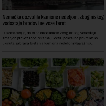
Nemačka dozvolila kamione nedeljom, zbog niskog
vodostaja brodovi ne voze teret
U Nemačkoj je, da bi se nadoknadio zbog niskog vodostaja
smanjen prevoz robe rekama, u četiri pokrajine privremeno
ukinuta zabrana kretanja kamiona nedeljom.Najvažnija
nemačka reka Rajna ima najniži vodo...