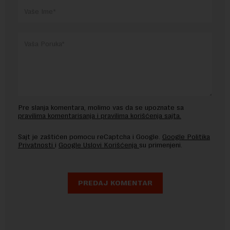
Pre slanja komentara, molimo vas da se upoznate sa
pravilima komentarisanja i pravilima korišćenja sajta.
Sajt je zaštićen pomocu reCaptcha i Google.
Google Politika
Privatnosti
i
Google Uslovi Korišćenja
su primenjeni.