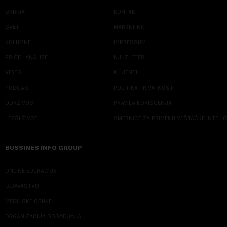
SRBIJA
KONTAKT
SVET
MARKETING
KOLUMNE
IMPRESSUM
PRIČE I ANALIZE
NJUZLETER
VIDEO
KLIJENTI
PODCAST
POLITIKA PRIVATNOSTI
ODRŽIVOST
PRAVILA KORIŠĆENJA
LEPŠI ŽIVOT
SMERNICE ZA PRIMENU VEŠTAČKE INTELI
BUSSINES INFO GROUP
ONLINE EDUKACIJE
IZDAVAŠTVO
MEDIJSKE OBUKE
ORGANIZACIJA DOGADJAJA