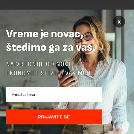
x
Vreme je novac,
štedimo ga za vas.
POVEZANI SADRŽAJI
NAJVREDNIJE OD NOVE
EKONOMIJE STIŽE U VAŠ MEJL.
PRIJAVITE SE