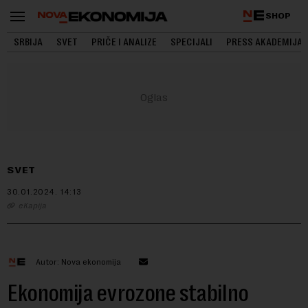
SHOP
SRBIJA
SVET
PRIČE I ANALIZE
SPECIJALI
PRESS AKADEMIJA
SVET
30.01.2024.
14:13
eKapija
Autor: Nova ekonomija
Ekonomija evrozone stabilno