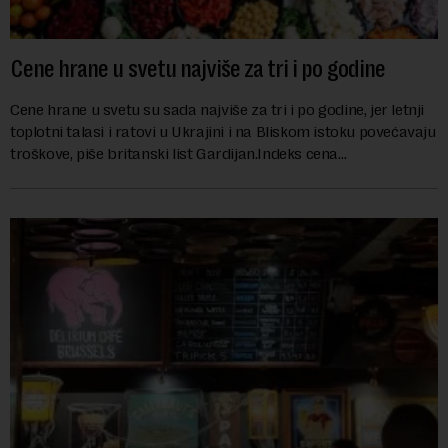
Cene hrane u svetu najviše za tri i po godine
Cene hrane u svetu su sada najviše za tri i po godine, jer letnji
toplotni talasi i ratovi u Ukrajini i na Bliskom istoku povećavaju
troškove, piše britanski list Gardijan.Indeks cena
prehrambenih proiz...