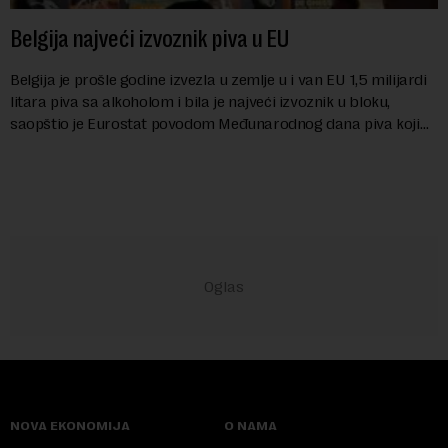
Belgija najveći izvoznik piva u EU
Belgija je prošle godine izvezla u zemlje u i van EU 1,5 milijardi
litara piva sa alkoholom i bila je najveći izvoznik u bloku,
saopštio je Eurostat povodom Međunarodnog dana piva koji
se obeležava danas. ...
NOVA EKONOMIJA
O NAMA