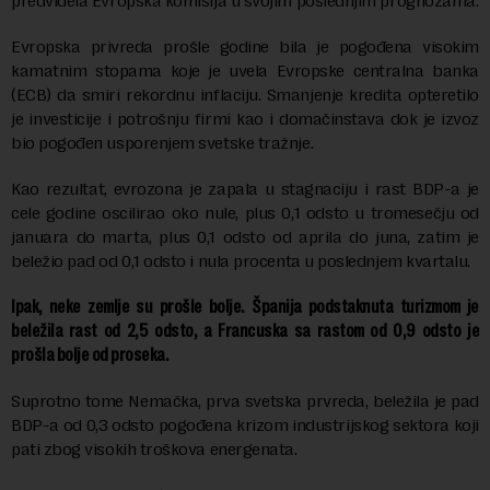
predvidela Evropska komisija u svojim poslednjim prognozama.
Evropska privreda prošle godine bila je pogođena visokim
kamatnim stopama koje je uvela Evropske centralna banka
(ECB) da smiri rekordnu inflaciju. Smanjenje kredita opteretilo
je investicije i potrošnju firmi kao i domačinstava dok je izvoz
bio pogođen usporenjem svetske tražnje.
Kao rezultat, evrozona je zapala u stagnaciju i rast BDP-a je
cele godine oscilirao oko nule, plus 0,1 odsto u tromesečju od
januara do marta, plus 0,1 odsto od aprila do juna, zatim je
beležio pad od 0,1 odsto i nula procenta u poslednjem kvartalu.
Ipak, neke zemlje su prošle bolje. Španija podstaknuta turizmom je
beležila rast od 2,5 odsto, a Francuska sa rastom od 0,9 odsto je
prošla bolje od proseka.
Suprotno tome Nemačka, prva svetska prvreda, beležila je pad
BDP-a od 0,3 odsto pogođena krizom industrijskog sektora koji
pati zbog visokih troškova energenata.