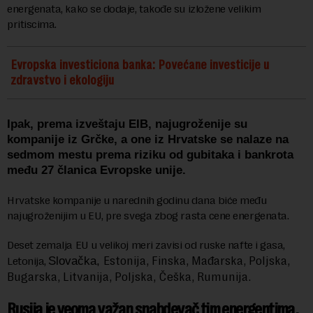
energenata, kako se dodaje, takođe su izložene velikim
pritiscima.
Evropska investiciona banka: Povećane investicije u
zdravstvo i ekologiju
Ipak, prema izveštaju EIB, najugroženije su
kompanije iz Grčke, a one iz Hrvatske se nalaze na
sedmom mestu prema riziku od gubitaka i bankrota
među 27 članica
Evropske unije
.
Hrvatske kompanije u narednih godinu dana biće među
najugroženijim u EU, pre svega zbog rasta cene energenata.
Deset zemalja EU u velikoj meri zavisi od ruske nafte i gasa,
Estonija, Finska, Mađarska, Poljska,
Letonija,
Slovačka,
Bugarska, Litvanija, Poljska, Češka, Rumunija.
Rusija je veoma važan snabdevač tim energentima,