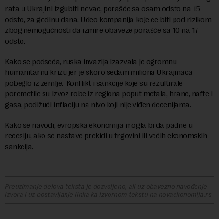
rata u Ukrajini izgubiti novac, porašće sa osam odsto na 15
odsto, za godinu dana. Udeo kompanija koje će biti pod rizikom
zbog nemogućnosti da izmire obaveze porašće sa 10 na 17
odsto.
Kako se podseća, ruska invazija izazvala je ogromnu
humanitarnu krizu jer je skoro sedam miliona Ukrajinaca
pobeglo iz zemlje. Konflikt i sankcije koje su rezultirale
poremetile su izvoz robe iz regiona poput metala, hrane, nafte i
gasa, podižući inflaciju na nivo koji nije viđen decenijama.
Kako se navodi, evropska ekonomija mogla bi da padne u
recesiju, ako se nastave prekidi u trgovini ili većih ekonomskih
sankcija.
Preuzimanje delova teksta je dozvoljeno, ali uz obavezno navođenje
izvora i uz postavljanje linka ka izvornom tekstu na novaekonomija.rs