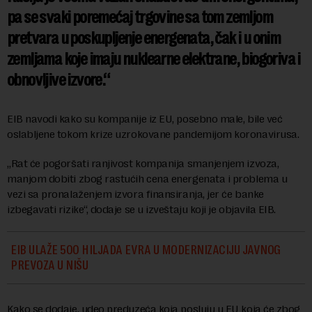
pa se svaki poremećaj trgovine sa tom zemljom
pretvara u poskupljenje energenata, čak i u onim
zemljama koje imaju nuklearne elektrane, biogoriva i
obnovljive izvore.
EIB navodi kako su kompanije iz EU, posebno male, bile već
oslabljene tokom krize uzrokovane pandemijom koronavirusa.
„Rat će pogoršati ranjivost kompanija smanjenjem izvoza,
manjom dobiti zbog rastućih cena energenata i problema u
vezi sa pronalaženjem izvora finansiranja, jer će banke
izbegavati rizike“, dodaje se u izveštaju koji je objavila EIB.
EIB ULAŽE 500 HILJADA EVRA U MODERNIZACIJU JAVNOG
PREVOZA U NIŠU
Kako se dodaje, udeo preduzeća koja posluju u EU koja će zbog