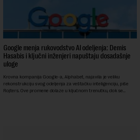
Google menja rukovodstvo AI odeljenja: Demis
Hasabis i ključni inženjeri napuštaju dosadašnje
uloge
Krovna kompanija Google-a, Alphabet, najavila je veliku
rekonstrukciju svog odeljenja za veštačku inteligenciju, piše
Rojters. Ove promene dolaze u ključnom trenutku, dok se
kompanija suočava sa sve većim pr...