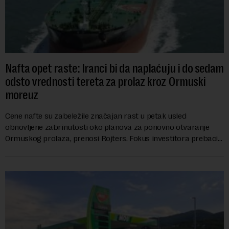
Nafta opet raste: Iranci bi da naplaćuju i do sedam
odsto vrednosti tereta za prolaz kroz Ormuski
moreuz
Cene nafte su zabeležile značajan rast u petak usled
obnovljene zabrinutosti oko planova za ponovno otvaranje
Ormuskog prolaza, prenosi Rojters. Fokus investitora prebacio
se na predloge Irana i Omana koji b...