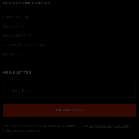
BUSSINES INFO GROUP
ONLINE EDUKACIJE
IZDAVAŠTVO
MEDIJSKE OBUKE
ORGANIZACIJA DOGADJAJA
EKONOM I JA
NEWSLETTER
PRIJAVITE SE
Ova stranica je zaštićena sa reCAPTCHA i primenjuju se
Google Politika privatnosti
i
Uslovi korišćenja usluge