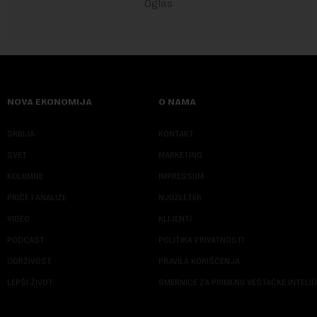
NOVA EKONOMIJA
O NAMA
SRBIJA
KONTAKT
SVET
MARKETING
KOLUMNE
IMPRESSUM
PRIČE I ANALIZE
NJUZLETER
VIDEO
KLIJENTI
PODCAST
POLITIKA PRIVATNOSTI
ODRŽIVOST
PRAVILA KORIŠĆENJA
LEPŠI ŽIVOT
SMERNICE ZA PRIMENU VEŠTAČKE INTELI