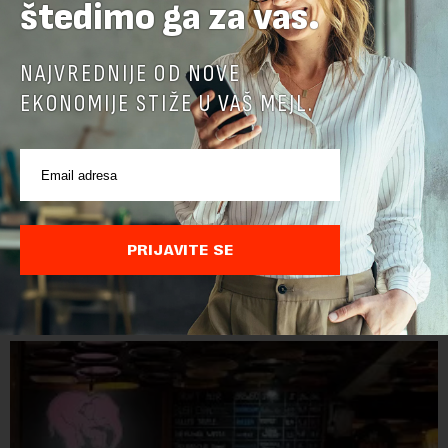
štedimo ga za vas.
NAJVREDNIJE OD NOVE
EKONOMIJE STIŽE U VAŠ MEJL.
PRIJAVITE SE
POVEZANI SADRŽAJI