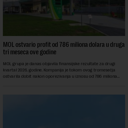
MOL ostvario profit od 786 miliona dolara u druga
tri meseca ove godine
MOL grupa je danas objavila finansijske rezultate za drugi
kvartal 2026. godine. Kompanija je tokom ovog tromesečja
ostvarila dobit nakon oporezivanja u iznosu od 786 miliona
američkih dolara. Rezultatima su...