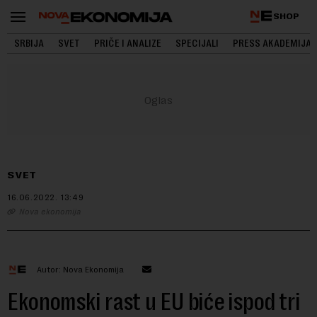
SHOP
SRBIJA
SVET
PRIČE I ANALIZE
SPECIJALI
PRESS AKADEMIJA
SVET
16.06.2022.
13:49
Nova ekonomija
Autor: Nova Ekonomija
Ekonomski rast u EU biće ispod tri