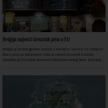
Belgija najveći izvoznik piva u EU
Belgija je prošle godine izvezla u zemlje u i van EU 1,5 milijardi
litara piva sa alkoholom i bila je najveći izvoznik u bloku,
saopštio je Eurostat povodom Međunarodnog dana piva koji
se obeležava danas. ...