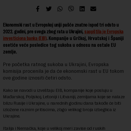
Ekonomski rast u Evropskoj uniji pašće znatno ispod tri odsto u
2022. godini, pre svega zbog rata u Ukrajini,
saopštila je Evropska
investiciona banka (EIB)
.
Kompanije u Grčkoj, Hrvatskoj i Španiji
osetiće veće posledice tog sukoba u odnosu na ostale EU
zemlje.
Pre početka ratnog sukoba u Ukrajini, Evropska
komisija procenila je da će ekonomski rast u EU tokom
ove godine iznositi četiri odsto.
Kako se navodi u izveštaju EIB, kompanije koje posluju u
Mađarskoj, Poljskoj, Letoniji i Litvaniji, zemljama koje se nalaze
blizu Rusije i Ukrajine, u narednih godinu dana takođe će biti
izložene raznim pritiscima, zbgo velikog broja izbeglica iz
Ukrajine.
Italija i Nemačka, koje u velikoj meri zavise od ruskih