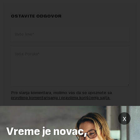
OSTAVITE ODGOVOR
Pre slanja komentara, molimo vas da se upoznate sa
pravilima komentarisanja i pravilima korišćenja sajta.
Sajt je zaštićen pomocu reCaptcha i Google.
Google Politika
Privatnosti
i
Google Uslovi Korišćenja
su primenjeni.
x
Vreme je novac,