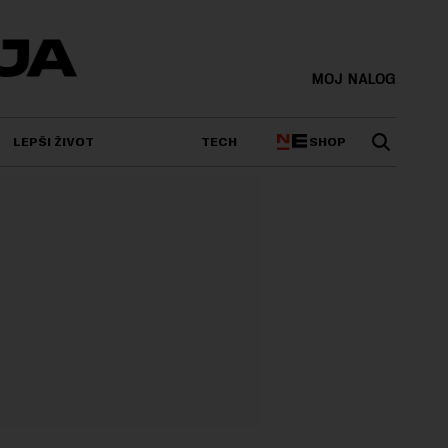
MOJ NALOG
SHOP
LEPŠI ŽIVOT
TECH