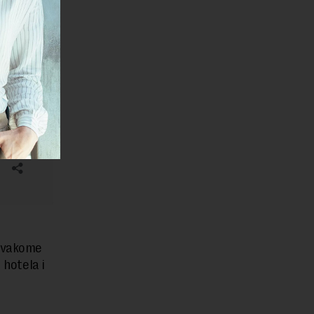
 svakome
 hotela i