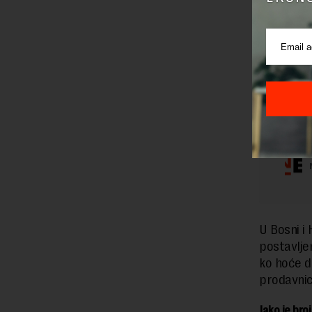
U Bosni i 
postavlje
ko hoće da
prodavnica
Iako je bro