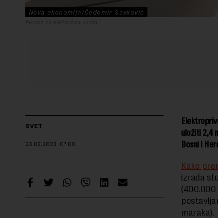
Nova ekonomija/Čedomir Savković
Punjač za električna vozila
Elektropriv
SVET
uložiti 2,4
Bosni i Herc
23.02.2023.
07:00
Kako pren
izrada stu
(400.000 
postavlja
maraka).