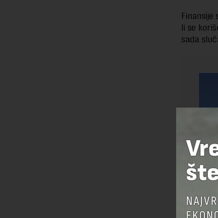
Finansije
li se kori
sada sluča
Vr
šte
NAJVR
EKONO