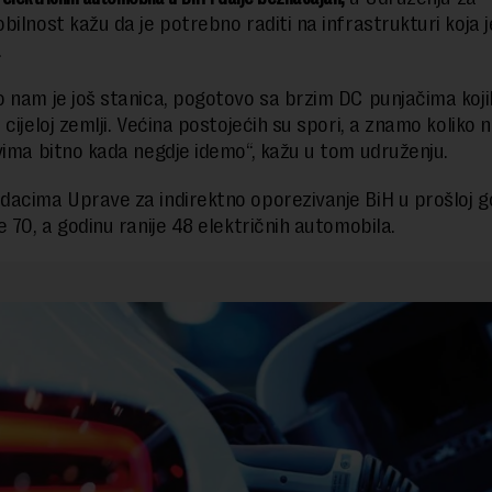
ilnost kažu da je potrebno raditi na infrastrukturi koja je
.
 nam je još stanica, pogotovo sa brzim DC punjačima koj
cijeloj zemlji. Većina postojećih su spori, a znamo koliko 
vima bitno kada negdje idemo“, kažu u tom udruženju.
acima Uprave za indirektno oporezivanje BiH u prošloj g
e 70, a godinu ranije 48 električnih automobila.