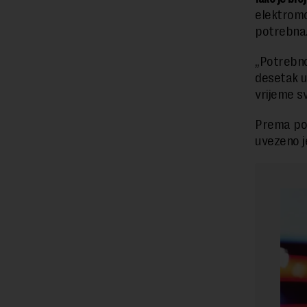
elektromob
potrebna
„Potrebno
desetak u 
vrijeme s
Prema pod
uvezeno j