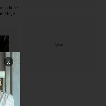
jasno hoće
ao što je
x