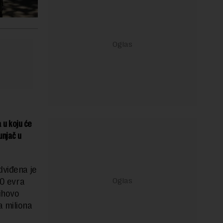
 u koju će
unjač u
dviđena je
00 evra
ihovo
a miliona