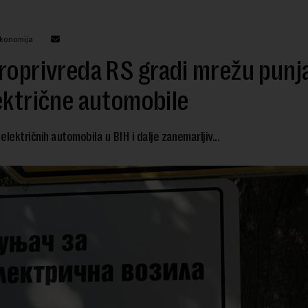
ekonomija
roprivreda RS gradi mrežu punj
ektrične automobile
 električnih automobila u BIH i dalje zanemarljiv...