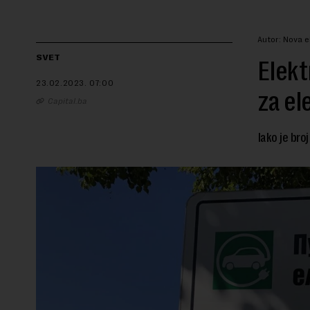
Autor: Nova 
SVET
Elekt
23.02.2023.
07:00
za el
Capital.ba
Iako je broj