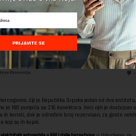
PRIJAVITE SE
Hercegovini, čiji je Republika Srpska jedan od dva entiteta,
no je 180 punjača sa 216 konektora. Veći njih je dostupan
 ih koristi, dok je određeni broj rezervisan, za goste nekih
 koji su ih kupili.
j električnih automobila u BiH i dalje beznačajan,
u Udruženju za