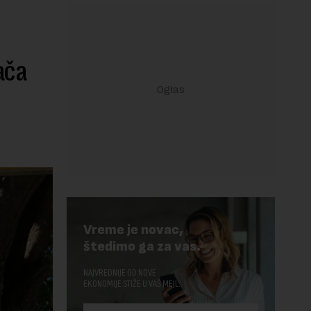
ača
Vreme je novac,
štedimo ga za vas.
NAJVREDNIJE OD NOVE
EKONOMIJE STIŽE U VAŠ MEJL.