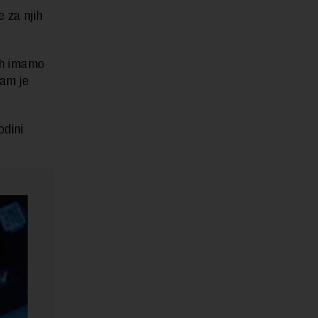
 za njih
ih imamo
nam je
odini