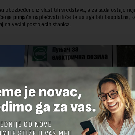
 su obezbeđene iz vlastitih sredstava, a za sada ostaje ne
šćenje punjača naplaćivati ili će ta usluga biti besplatna, k
j na većini postojećih stanica.
eme je novac,
dimo ga za vas.
EDNIJE OD NOVE
MIJE STIŽE U VAŠ MEJL.