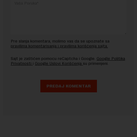
Pre slanja komentara, molimo vas da se upoznate sa
pravilima komentarisanja i pravilima korišćenja sajta.
Sajt je zaštićen pomocu reCaptcha i Google.
Google Politika
Privatnosti
i
Google Uslovi Korišćenja
su primenjeni.