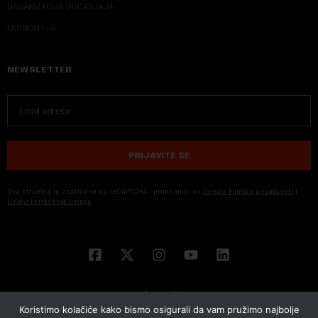
ORGANIZACIJA DOGADJAJA
EKONOM I JA
NEWSLETTER
PRIJAVITE SE
Ova stranica je zaštićena sa reCAPTCHA i primenjuju se
Google Politika privatnosti
i
Uslovi korišćenja usluge
Koristimo kolačiće kako bismo osigurali da vam pružimo najbolje