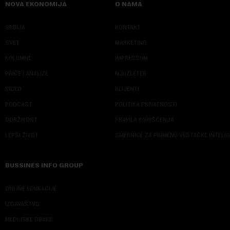
NOVA EKONOMIJA
O NAMA
SRBIJA
KONTAKT
SVET
MARKETING
KOLUMNE
IMPRESSUM
PRIČE I ANALIZE
NJUZLETER
VIDEO
KLIJENTI
PODCAST
POLITIKA PRIVATNOSTI
ODRŽIVOST
PRAVILA KORIŠĆENJA
LEPŠI ŽIVOT
SMERNICE ZA PRIMENU VEŠTAČKE INTELI
BUSSINES INFO GROUP
ONLINE EDUKACIJE
IZDAVAŠTVO
MEDIJSKE OBUKE