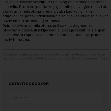
korisnika koriste verziju 12.1 Eplovog operativnog sistema
ili noviju. Problem je u funkciji grupnih poziva gde dolazi do
aktiviranja mikrofona uređaja čak i kad korisnik ne
odgovori na poziv. Prisluškivanje se prekida kada se prekine
poziv nakon određenog vremena.
Osim aktiviranja mikrofona, pritisak na dugmad za
blokiranje poziva ili isključivanje uređaja rezultira slanjem
videa osobi koja poziva, a da pri tome osoba koja prima
poziv to ne zna.
Preuzimanje delova teksta je dozvoljeno, ali uz obavezno navođenje
izvora i uz postavljanje linka ka izvornom tekstu na novaekonomija.rs
OSTAVITE ODGOVOR