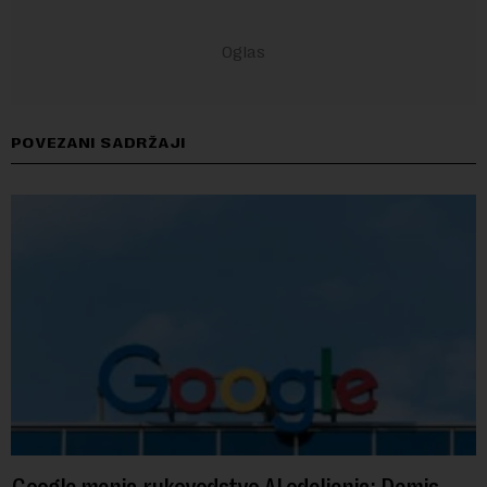
POVEZANI SADRŽAJI