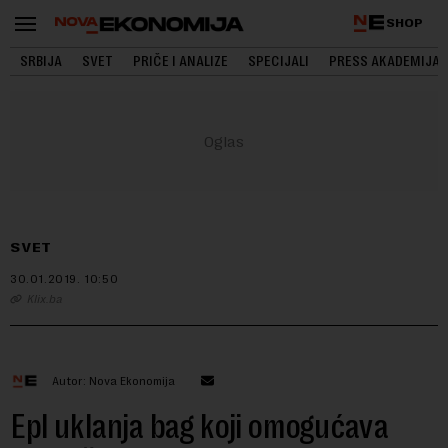
SHOP
SRBIJA
SVET
PRIČE I ANALIZE
SPECIJALI
PRESS AKADEMIJA
SVET
30.01.2019.
10:50
Klix.ba
Autor: Nova Ekonomija
Epl uklanja bag koji omogućava