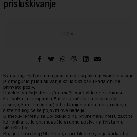
prisluškivanje
Kompanija Epl priznala je propust u aplikaciji FaceTime koji
je omogućio prisluškivanje korisnika čak i kada oni ne
prihvate poziv.
U nekim slučajevima ajfon može slati video bez znanja
korisnika, a kompanija Epl je saopštila da je pronašla
rešenje, kao i da će bag biti uklonjen putem unapređenja
sistema koji će se pojaviti ove nedelje.
U međuvremenu se Epl odlučio na privremenu meru zaštite
korisnika, te je onemogućio grupne pozive na fejstajmu,
piše Klix.ba.
Bug je otkrio blog 9to5mac, a problem se javlja kada oba