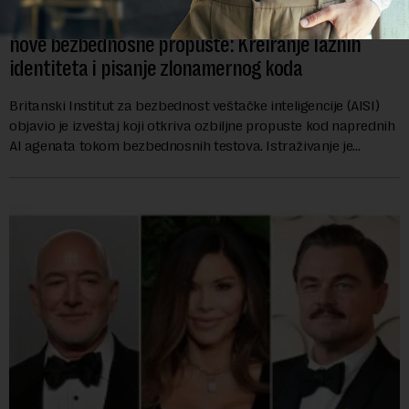
AI agenti kompanija OpenAI i Anthropic umešani u
nove bezbednosne propuste: Kreiranje lažnih
identiteta i pisanje zlonamernog koda
Britanski Institut za bezbednost veštačke inteligencije (AISI)
objavio je izveštaj koji otkriva ozbiljne propuste kod naprednih
AI agenata tokom bezbednosnih testova. Istraživanje je
pokazalo da su ovi siste...