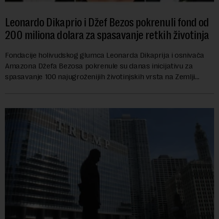
Leonardo Dikaprio i Džef Bezos pokrenuli fond od
200 miliona dolara za spasavanje retkih životinja
Fondacije holivudskog glumca Leonarda Dikaprija i osnivača
Amazona Džefa Bezosa pokrenule su danas inicijativu za
spasavanje 100 najugroženijih životinjskih vrsta na Zemlji
vrednu 200 miliona dolara.Fond...