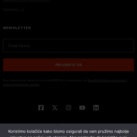
ORGANIZACIJA DOGADJAJA
EKONOM I JA
NEWSLETTER
PRIJAVITE SE
Ova stranica je zaštićena sa reCAPTCHA i primenjuju se
Google Politika privatnosti
i
Uslovi korišćenja usluge
Koristimo kolačiće kako bismo osigurali da vam pružimo najbolje