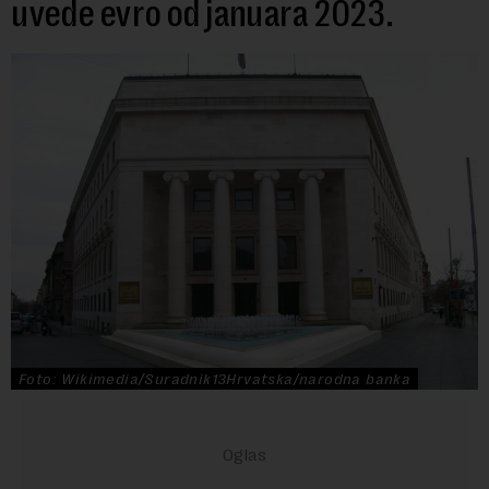
uvede evro od januara 2023.
Foto: Wikimedia/Suradnik13Hrvatska/narodna banka