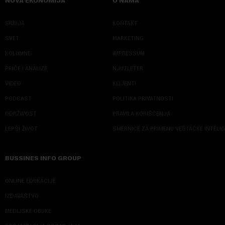
NOVA EKONOMIJA
O NAMA
SRBIJA
KONTAKT
SVET
MARKETING
KOLUMNE
IMPRESSUM
PRIČE I ANALIZE
NJUZLETER
VIDEO
KLIJENTI
PODCAST
POLITIKA PRIVATNOSTI
ODRŽIVOST
PRAVILA KORIŠĆENJA
LEPŠI ŽIVOT
SMERNICE ZA PRIMENU VEŠTAČKE INTELI
BUSSINES INFO GROUP
ONLINE EDUKACIJE
IZDAVAŠTVO
MEDIJSKE OBUKE