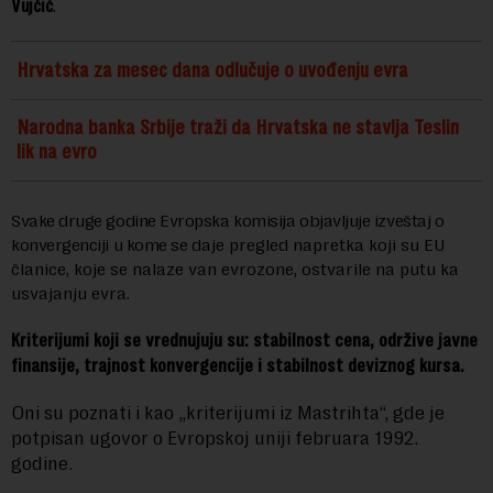
Vujčić
.
Hrvatska za mesec dana odlučuje o uvođenju evra
Narodna banka Srbije traži da Hrvatska ne stavlja Teslin
lik na evro
Svake druge godine Evropska komisija objavljuje izveštaj o
konvergenciji u kome se
daje pregled napretka koji su EU
članice, koje se nalaze van evrozone, ostvarile na putu ka
usvajanju evra.
Kriterijumi koji se vrednujuju su: stabilnost cena, održive javne
finansije, trajnost konvergencije i stabilnost deviznog kursa.
Oni su poznati i kao „kriterijumi iz Mastrihta“, gde je
potpisan ugovor o Evropskoj uniji februara 1992.
godine.