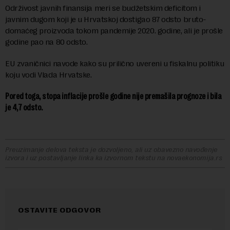
Održivost javnih finansija meri se budžetskim deficitom i
javnim dugom koji je u Hrvatskoj dostigao 87 odsto bruto-
domaćeg proizvoda tokom pandemije 2020. godine, ali je prošle
godine pao na 80 odsto.
EU zvaničnici navode kako su prilično uvereni u fiskalnu politiku
koju vodi Vlada Hrvatske.
Pored toga, stopa inflacije prošle godine nije premašila prognoze i bila
je 4,7 odsto.
Preuzimanje delova teksta je dozvoljeno, ali uz obavezno navođenje
izvora i uz postavljanje linka ka izvornom tekstu na novaekonomija.rs
OSTAVITE ODGOVOR