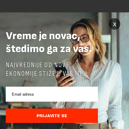
x
Vreme je novac,
štedimo ga za vas.
POVEZANI SADRŽAJI
NAJVREDNIJE OD NOVE
EKONOMIJE STIŽE U VAŠ MEJL.
PRIJAVITE SE