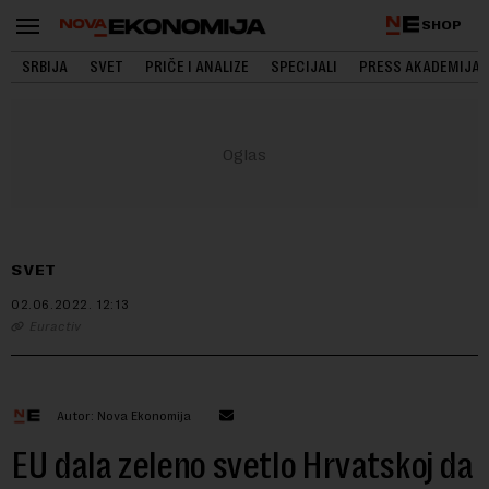
SHOP
SRBIJA
SVET
PRIČE I ANALIZE
SPECIJALI
PRESS AKADEMIJA
SVET
02.06.2022.
12:13
Euractiv
Autor: Nova Ekonomija
EU dala zeleno svetlo Hrvatskoj da