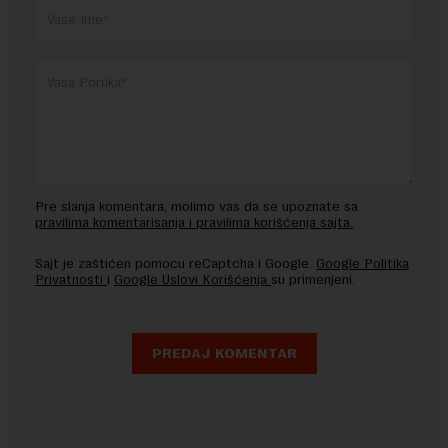
Pre slanja komentara, molimo vas da se upoznate sa
pravilima komentarisanja i pravilima korišćenja sajta.
Sajt je zaštićen pomocu reCaptcha i Google.
Google Politika
Privatnosti
i
Google Uslovi Korišćenja
su primenjeni.