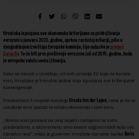
Hrvatska ispunjava sve ekonomske kriterijume za pridruživanje
evrozoni u januaru 2023. godine, uprkos rastućoj inflaciji, piše u
dvogodišnjem izveštaju Evropske komisije, čije nalaz4e je
preneo
Euractiv
. To će biti prvo proširenje evrozone još od 2015. godine, kada
je evropsku valutu uvela Litvanija.
Kako se navodi u izveštaju, od svih zemalja EU koje ne koriste
evro, Hrvatska je trenutno jedina koja ispunjava sve kriterijume
konvergencije.
Predsednica Evropske komisije
Ursula fon der Lajen
, rekla je da će
uvođenje evra ojačati hrvatsku ekonomiju i sam evro.
„Veoma smo ponosni na ovaj uspeh i radujemo se svim
prednostima, a istovremeno smo svesni odgovornosti koju ovo
članstvo nosi“, rekao je guverner Hrvatske narodne banke
Boris