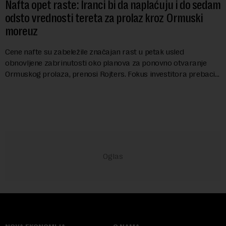
Nafta opet raste: Iranci bi da naplaćuju i do sedam
odsto vrednosti tereta za prolaz kroz Ormuski
moreuz
Cene nafte su zabeležile značajan rast u petak usled
obnovljene zabrinutosti oko planova za ponovno otvaranje
Ormuskog prolaza, prenosi Rojters. Fokus investitora prebacio
se na predloge Irana i Omana koji b...