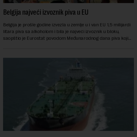
Belgija najveći izvoznik piva u EU
Belgija je prošle godine izvezla u zemlje u i van EU 1,5 milijardi
litara piva sa alkoholom i bila je najveći izvoznik u bloku,
saopštio je Eurostat povodom Međunarodnog dana piva koji
se obeležava danas. ...