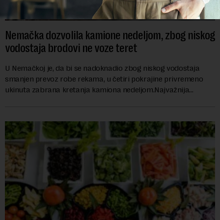
Nemačka dozvolila kamione nedeljom, zbog niskog
vodostaja brodovi ne voze teret
U Nemačkoj je, da bi se nadoknadio zbog niskog vodostaja
smanjen prevoz robe rekama, u četiri pokrajine privremeno
ukinuta zabrana kretanja kamiona nedeljom.Najvažnija
nemačka reka Rajna ima najniži vodo...