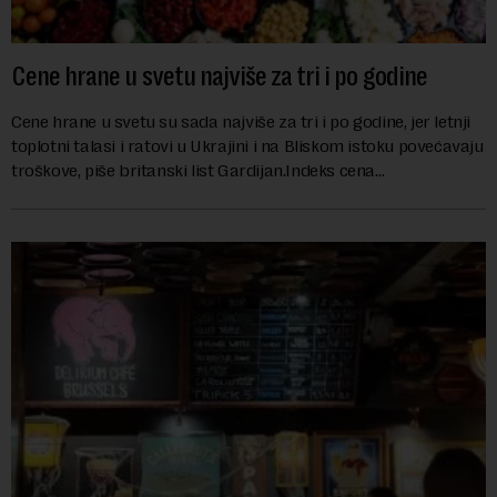
Cene hrane u svetu najviše za tri i po godine
Cene hrane u svetu su sada najviše za tri i po godine, jer letnji
toplotni talasi i ratovi u Ukrajini i na Bliskom istoku povećavaju
troškove, piše britanski list Gardijan.Indeks cena
prehrambenih proiz...