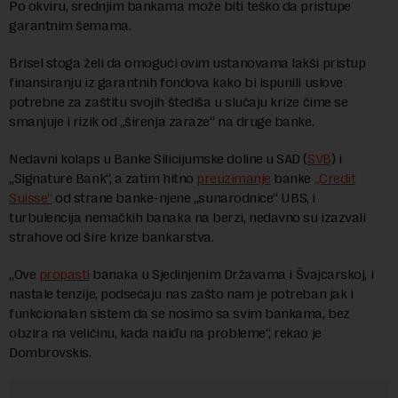
Po okviru, srednjim bankama može biti teško da pristupe
garantnim šemama.
Brisel stoga želi da omogući ovim ustanovama lakši pristup
finansiranju iz garantnih fondova kako bi ispunili uslove
potrebne za zaštitu svojih štediša u slučaju krize čime se
smanjuje i rizik od „širenja zaraze“ na druge banke.
Nedavni kolaps u Banke Silicijumske doline u SAD (
SVB
) i
„Signature Bank“, a zatim hitno
preuzimanje
banke
„Credit
Suisse“
od strane banke-njene „sunarodnice“ UBS, i
turbulencija nemačkih banaka na berzi, nedavno su izazvali
strahove od šire krize bankarstva.
„Ove
propasti
banaka u Sjedinjenim Državama i Švajcarskoj, i
nastale tenzije, podsećaju nas zašto nam je potreban jak i
funkcionalan sistem da se nosimo sa svim bankama, bez
obzira na veličinu, kada naiđu na probleme“, rekao je
Dombrovskis.