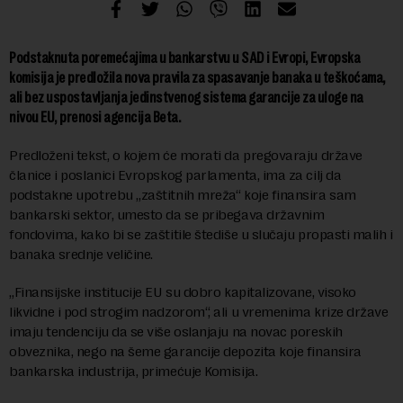
Podstaknuta poremećajima u bankarstvu u SAD i Evropi, Evropska
komisija je predložila nova pravila za spasavanje banaka u teškoćama,
ali bez uspostavljanja jedinstvenog sistema garancije za uloge na
nivou EU, prenosi agencija Beta.
Predloženi tekst, o kojem će morati da pregovaraju države
članice i poslanici Evropskog parlamenta, ima za cilj da
podstakne upotrebu „zaštitnih mreža“ koje finansira sam
bankarski sektor, umesto da se pribegava državnim
fondovima, kako bi se zaštitile štediše u slučaju propasti malih i
banaka srednje veličine.
„Finansijske institucije EU su dobro kapitalizovane, visoko
likvidne i pod strogim nadzorom“, ali u vremenima krize države
imaju tendenciju da se više oslanjaju na novac poreskih
obveznika, nego na šeme garancije depozita koje finansira
bankarska industrija, primećuje Komisija.