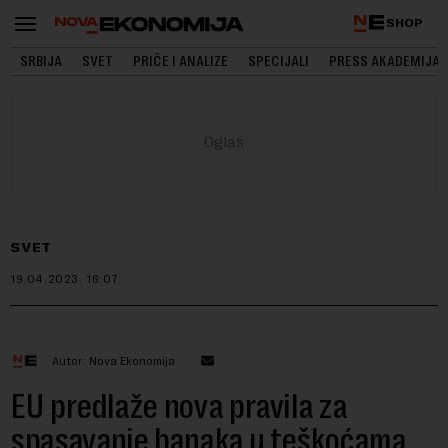
SHOP
SRBIJA
SVET
PRIČE I ANALIZE
SPECIJALI
PRESS AKADEMIJA
SVET
19.04.2023.
16:07
Autor: Nova Ekonomija
EU predlaže nova pravila za
spasavanje banaka u teškoćama