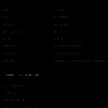
SRBIJA
KONTAKT
SVET
MARKETING
KOLUMNE
IMPRESSUM
PRIČE I ANALIZE
NJUZLETER
VIDEO
KLIJENTI
PODCAST
POLITIKA PRIVATNOSTI
ODRŽIVOST
PRAVILA KORIŠĆENJA
LEPŠI ŽIVOT
SMERNICE ZA PRIMENU VEŠTAČKE INTELI
BUSSINES INFO GROUP
ONLINE EDUKACIJE
IZDAVAŠTVO
MEDIJSKE OBUKE
ORGANIZACIJA DOGADJAJA