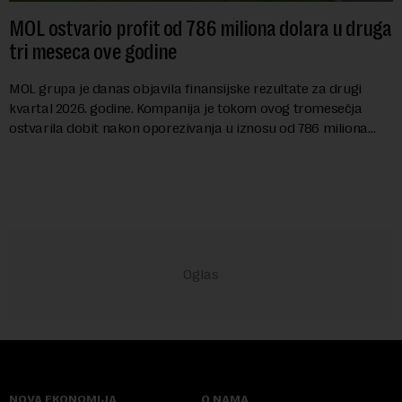
MOL ostvario profit od 786 miliona dolara u druga
tri meseca ove godine
MOL grupa je danas objavila finansijske rezultate za drugi
kvartal 2026. godine. Kompanija je tokom ovog tromesečja
ostvarila dobit nakon oporezivanja u iznosu od 786 miliona
američkih dolara. Rezultatima su...
NOVA EKONOMIJA
O NAMA