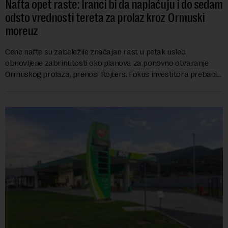
Nafta opet raste: Iranci bi da naplaćuju i do sedam
odsto vrednosti tereta za prolaz kroz Ormuski
moreuz
Cene nafte su zabeležile značajan rast u petak usled
obnovljene zabrinutosti oko planova za ponovno otvaranje
Ormuskog prolaza, prenosi Rojters. Fokus investitora prebacio
se na predloge Irana i Omana koji b...