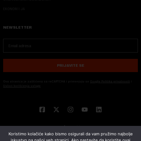
EKONOM I JA
NEWSLETTER
PRIJAVITE SE
Ova stranica je zaštićena sa reCAPTCHA i primenjuju se
Google Politika privatnosti
i
Uslovi korišćenja usluge
Koristimo kolačiće kako bismo osigurali da vam pružimo najbolje
iskustvo na našoj veb stranici. Ako nastavite da koristite ovaj