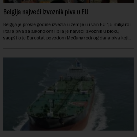
Belgija najveći izvoznik piva u EU
Belgija je prošle godine izvezla u zemlje u i van EU 1,5 milijardi
litara piva sa alkoholom i bila je najveći izvoznik u bloku,
saopštio je Eurostat povodom Međunarodnog dana piva koji
se obeležava danas. ...