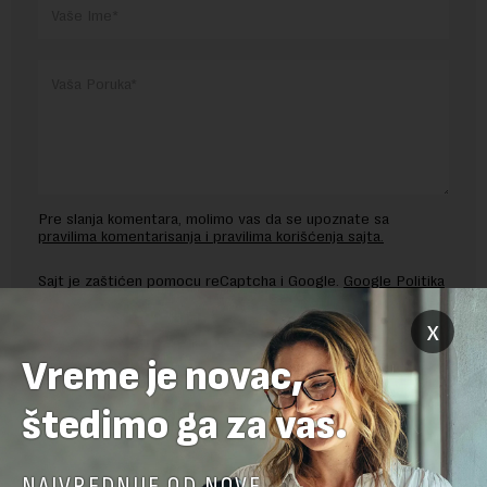
Pre slanja komentara, molimo vas da se upoznate sa
pravilima komentarisanja i pravilima korišćenja sajta.
Sajt je zaštićen pomocu reCaptcha i Google.
Google Politika
Privatnosti
i
Google Uslovi Korišćenja
su primenjeni.
x
Vreme je novac,
štedimo ga za vas.
NAJVREDNIJE OD NOVE