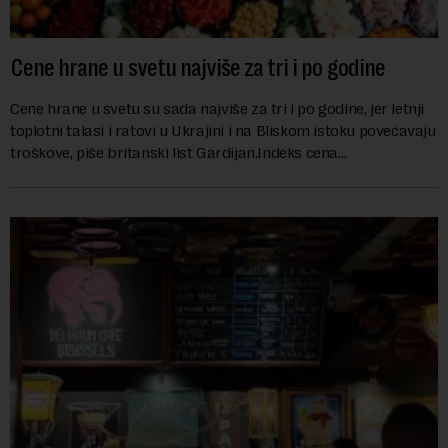
Cene hrane u svetu najviše za tri i po godine
Cene hrane u svetu su sada najviše za tri i po godine, jer letnji
toplotni talasi i ratovi u Ukrajini i na Bliskom istoku povećavaju
troškove, piše britanski list Gardijan.Indeks cena
prehrambenih proiz...