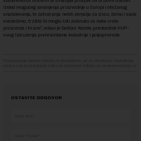
stanovništva hranom te smanjila pritisak na državni budžet.
Usled mogućeg smanjenja proizvodnje u Europi i otežanog
snabdevanja, te zatvaranja nekih zemalja za izvoz, čemu i sada
svedočimo, tržište bi moglo biti zakinuto za neke vrste
proizvoda i hrane“, rekao je Dalibor Kezele, predsednik HUP-
ovog Udruženja prehrambene industrije i poljoprivrede.
Preuzimanje delova teksta je dozvoljeno, ali uz obavezno navođenje
izvora i uz postavljanje linka ka izvornom tekstu na novaekonomija.rs
OSTAVITE ODGOVOR