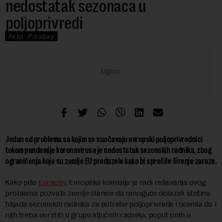
nedostatak sezonaca u
poljoprivredi
Foto: Pixabay
Jedan od problema sa kojim se suočavaju evropski poljoprivrednici
tokom pandemije koronavirusa je nedostatak sezonskih radnika, zbog
ograničenja koje su zemlje EU preduzele kako bi sprečile širenje zaraze.
Kako piše
Euractiv
, Evropska komisija je radi rešavanja ovog
problema pozvala zemlje članice da omoguće dolazak stotina
hiljada sezonskih radnika za potrebe poljoprivrede i ocenila da i
njih treba uvrstiti u grupu ključnih radnika, poput onih u