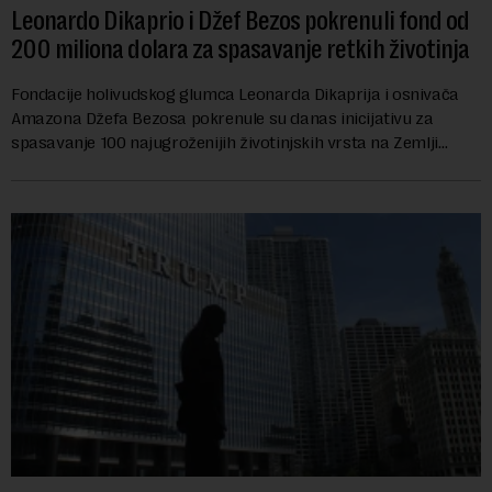
Leonardo Dikaprio i Džef Bezos pokrenuli fond od
200 miliona dolara za spasavanje retkih životinja
Fondacije holivudskog glumca Leonarda Dikaprija i osnivača
Amazona Džefa Bezosa pokrenule su danas inicijativu za
spasavanje 100 najugroženijih životinjskih vrsta na Zemlji
vrednu 200 miliona dolara.Fond...