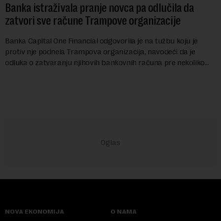
Banka istraživala pranje novca pa odlučila da
zatvori sve račune Trampove organizacije
Banka Capital One Financial odgovorila je na tužbu koju je
protiv nje podnela Trampova organizacija, navodeći da je
odluka o zatvaranju njihovih bankovnih računa pre nekoliko
godina doneta isključivo nakon d...
NOVA EKONOMIJA
O NAMA