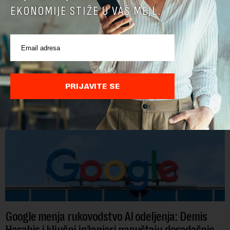
EKONOMIJE STIŽE U VAŠ MEJL.
POVEZANI SADRŽAJI
PRIJAVITE SE
Google menja rukovodstvo AI odeljenja: Demis
Hasabis i ključni inženjeri napuštaju dosadašnje