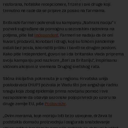
restorana, hotelske recepcionere, frizere i sve druge koji
trenutno ne rade da se prijave za posao na farmama.
Britanski farmeri pokrenuli su kampanju „Nahrani naciju“ i
pozvali sugrađane da pomognu u sezonskim radovima na
poljima, piše list
Independent
. Farmeri se nadaju da će oni
kuvari, prodavci, konobari i drugi, koji su tokom pandemije
ostali bez posla, iskoristiti priliku i baviti se drugim poslom.
Kako piše Independent, govori se i da britanska vlada priprema
svoju kampanju pod nazivom „Beri za Britaniju“, inspirisanu
sličnom akcijom iz vremena Drugog svetskog rata.
Slična inicijativa pokrenuta je u regionu. Hrvatska unija
poslodavaca (HUP) pozvala je Vladu što pre angažuje radnu
snagu koja zbog epidemije prima novčanu pomoć i sve
nezaposlene da obavlja sezonske poljoprivredi po uzoru na
druge zemlje EU, piše
Poslovni.hr
.
„Ovim merama, koje moraju biti brzo usvojene, država bi
podstakla domaću proizvodnju i osigurala snabdevanje