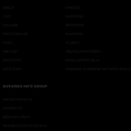
SRBIJA
KONTAKT
SVET
MARKETING
KOLUMNE
IMPRESSUM
PRIČE I ANALIZE
NJUZLETER
VIDEO
KLIJENTI
PODCAST
POLITIKA PRIVATNOSTI
ODRŽIVOST
PRAVILA KORIŠĆENJA
LEPŠI ŽIVOT
SMERNICE ZA PRIMENU VEŠTAČKE INTELI
BUSSINES INFO GROUP
ONLINE EDUKACIJE
IZDAVAŠTVO
MEDIJSKE OBUKE
ORGANIZACIJA DOGADJAJA