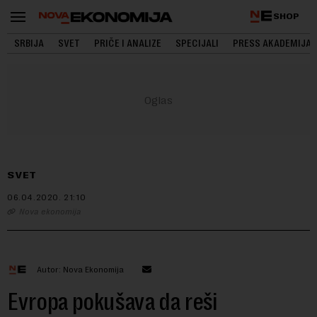
SHOP
SRBIJA
SVET
PRIČE I ANALIZE
SPECIJALI
PRESS AKADEMIJA
SVET
06.04.2020.
21:10
Nova ekonomija
Autor: Nova Ekonomija
Evropa pokušava da reši