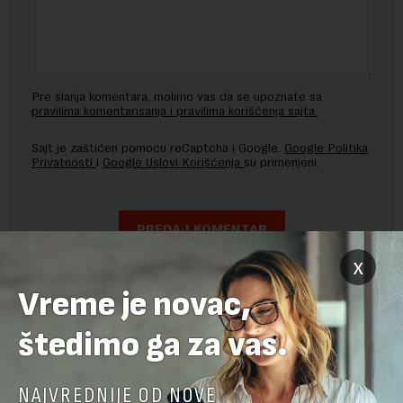
Pre slanja komentara, molimo vas da se upoznate sa
pravilima komentarisanja i pravilima korišćenja sajta.
Sajt je zaštićen pomocu reCaptcha i Google.
Google Politika
Privatnosti
i
Google Uslovi Korišćenja
su primenjeni.
x
Vreme je novac,
štedimo ga za vas.
NAJVREDNIJE OD NOVE