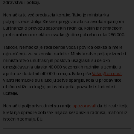
zdravstvu i policiji.
Nemačka je već preduzela korake. Tako je ministarka
poljoprivrede Julija Klekner pregovarala sa aviokompanijom
Lufthanza o prevozu sezonskih radnika, kojiih je nemačkom
prehrambenom sektoru svake godine potrebno oko 286.000.
Takođe, Nemačka je radi berbe voća i povrća olakšala mere
ograničenja za sezonske radnike. Ministarstvo poljoprivrede i
ministarstvo unutrašnjih poslova usaglasili su se oko
omogućavanja ulaska 40.000 sezonskih radnika u zemlju u
aprilu, uz dodatnih 40.000 u maju. Kako piše
Vašington post
,
vlasti Nemačke su u akciju žetve špargle, koja u prodavnice
obično stiže u drugoj polovini aprila, pozvale i studente i
učitelje.
Nemački poljoprivrednici su ranije
upozoravali
da bi restrikcije
kretanja sprečile dolazak hiljada sezonskih radnika, mahom iz
istočnih zemalja EU.