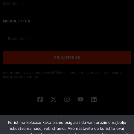
EKONOM I JA
NEWSLETTER
PRIJAVITE SE
Ova stranica je zaštićena sa reCAPTCHA i primenjuju se
Google Politika privatnosti
i
Uslovi korišćenja usluge
Koristimo kolačiće kako bismo osigurali da vam pružimo najbolje
iskustvo na našoj veb stranici. Ako nastavite da koristite ovaj