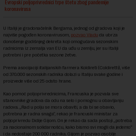
Evropski poljoprivrednici trpe štetu zbog pandemije
koronavirusa
U Italiji je gradonačelnik Bergama, jednog od gradova koji je
najviše pogođen koronavirusom,
pozvao Vladu
da ubrza
donošenje godišnjeg dekreta koji omogućava sezonskim
radnicima iz zemalja van EU da uđu u zemlju, jer su Italiji
potrebni i pre početka sezone žetve.
Prema asocijaciji italijanskih farmera Koldireti (Coldiretti), više
od 370.000 sezonskih radnika dolazi u Italiju svake godine i
proizvede više od 25 odsto hrane.
Kao pomoć poljoprivrednicima, Francuska je pozvala sve
stanovnike gradova da odu na selo i pomognu u obavljanju
radova. „Rad u polju se mora obaviti, a da bi se obavio,
potrebna je radna snaga“, rekao je francuski ministar za
poljoprivredu Didije Gijom. On je rekao da sada postoji „potreba
za nacionalnom solidarnošću, kako bismo svi mogli da jedemo“
i da nedostaje 200 000 radnika. Gijom je pozvao osoblje