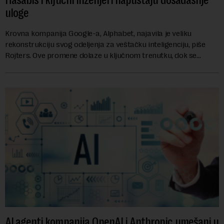
uloge
Krovna kompanija Google-a, Alphabet, najavila je veliku
rekonstrukciju svog odeljenja za veštačku inteligenciju, piše
Rojters. Ove promene dolaze u ključnom trenutku, dok se
kompanija suočava sa sve većim pr...
AI agenti kompanija OpenAI i Anthropic umešani u