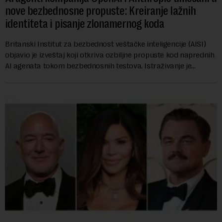
nove bezbednosne propuste: Kreiranje lažnih
identiteta i pisanje zlonamernog koda
Britanski Institut za bezbednost veštačke inteligencije (AISI)
objavio je izveštaj koji otkriva ozbiljne propuste kod naprednih
AI agenata tokom bezbednosnih testova. Istraživanje je
pokazalo da su ovi siste...