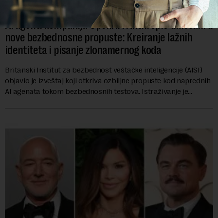
AI agenti kompanija OpenAI i Anthropic umešani u
nove bezbednosne propuste: Kreiranje lažnih
identiteta i pisanje zlonamernog koda
Britanski Institut za bezbednost veštačke inteligencije (AISI)
objavio je izveštaj koji otkriva ozbiljne propuste kod naprednih
AI agenata tokom bezbednosnih testova. Istraživanje je
pokazalo da su ovi siste...