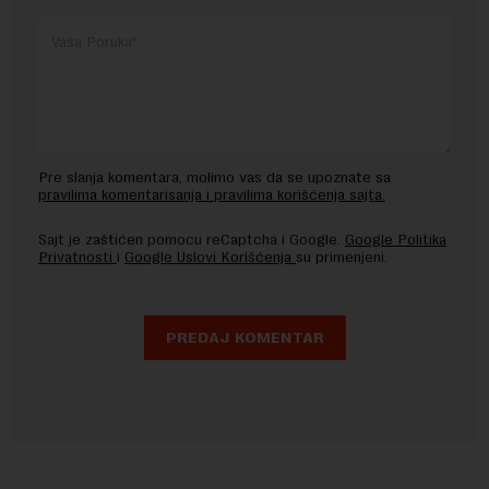
Pre slanja komentara, molimo vas da se upoznate sa
pravilima komentarisanja i pravilima korišćenja sajta.
Sajt je zaštićen pomocu reCaptcha i Google.
Google Politika
Privatnosti
i
Google Uslovi Korišćenja
su primenjeni.