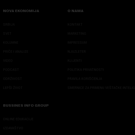
NOVA EKONOMIJA
O NAMA
SRBIJA
KONTAKT
SVET
MARKETING
KOLUMNE
IMPRESSUM
PRIČE I ANALIZE
NJUZLETER
VIDEO
KLIJENTI
PODCAST
POLITIKA PRIVATNOSTI
ODRŽIVOST
PRAVILA KORIŠĆENJA
LEPŠI ŽIVOT
SMERNICE ZA PRIMENU VEŠTAČKE INTELI
BUSSINES INFO GROUP
ONLINE EDUKACIJE
IZDAVAŠTVO