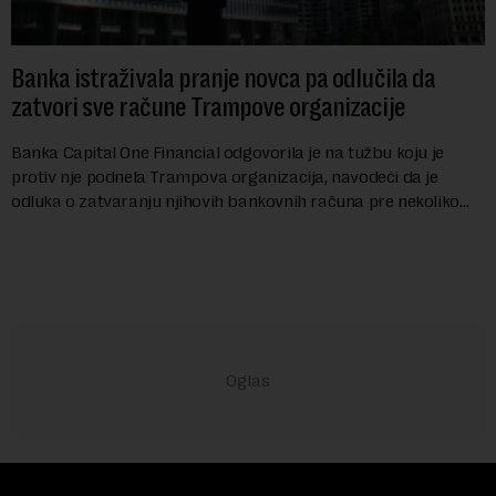
Banka istraživala pranje novca pa odlučila da
zatvori sve račune Trampove organizacije
Banka Capital One Financial odgovorila je na tužbu koju je
protiv nje podnela Trampova organizacija, navodeći da je
odluka o zatvaranju njihovih bankovnih računa pre nekoliko
godina doneta isključivo nakon d...