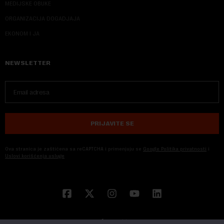
MEDIJSKE OBUKE
ORGANIZACIJA DOGADJAJA
EKONOM I JA
NEWSLETTER
PRIJAVITE SE
Ova stranica je zaštićena sa reCAPTCHA i primenjuju se
Google Politika privatnosti
i
Uslovi korišćenja usluge