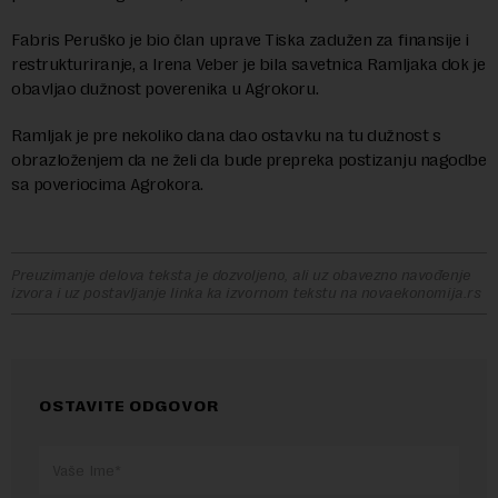
Fabris Peruško je bio član uprave Tiska zadužen za finansije i
restrukturiranje, a Irena Veber je bila savetnica Ramljaka dok je
obavljao dužnost poverenika u Agrokoru.
Ramljak je pre nekoliko dana dao ostavku na tu dužnost s
obrazloženjem da ne želi da bude prepreka postizanju nagodbe
sa poveriocima Agrokora.
Preuzimanje delova teksta je dozvoljeno, ali uz obavezno navođenje
izvora i uz postavljanje linka ka izvornom tekstu na novaekonomija.rs
OSTAVITE ODGOVOR