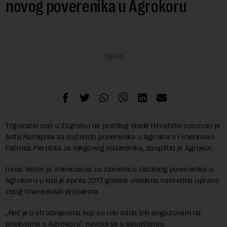
novog poverenika u Agrokoru
Trgovački sud u Zagrebu na predlog Vlade Hrvatske opozvao je
Antu Ramljaka sa dužnosti poverenika u Agrokoru i imenovao
Fabrisa Peruška za njegovog naslednika, saopštio je Agrokor.
Irena Veber je imenovana za zamenicu vladinog poverenika u
Agrokoru u koji je aprila 2017. godine uvedena vanredna uprava
zbog finansijskih problema.
„Reč je o stručnjacima koji su i do sada bili angažovani na
poslovima u Agrokoru“, navodi se u saopštenju.