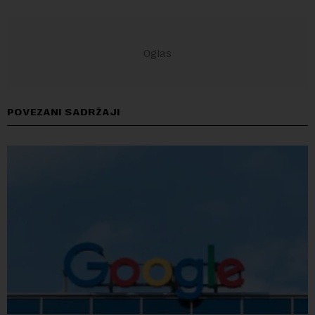
POVEZANI SADRŽAJI