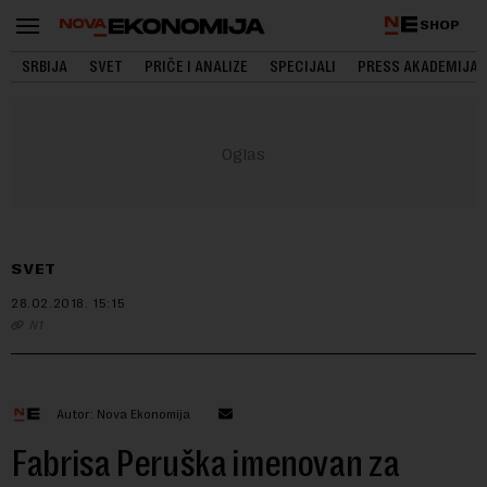
SHOP
SRBIJA
SVET
PRIČE I ANALIZE
SPECIJALI
PRESS AKADEMIJA
SVET
28.02.2018.
15:15
N1
Autor: Nova Ekonomija
Fabrisa Peruška imenovan za