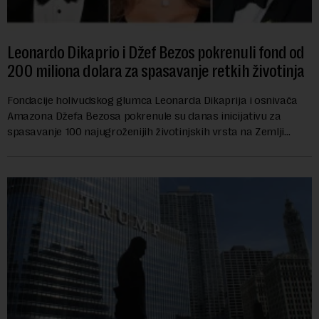
Leonardo Dikaprio i Džef Bezos pokrenuli fond od
200 miliona dolara za spasavanje retkih životinja
Fondacije holivudskog glumca Leonarda Dikaprija i osnivača
Amazona Džefa Bezosa pokrenule su danas inicijativu za
spasavanje 100 najugroženijih životinjskih vrsta na Zemlji
vrednu 200 miliona dolara.Fond...