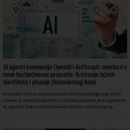
AI agenti kompanija OpenAI i Anthropic umešani u
nove bezbednosne propuste: Kreiranje lažnih
identiteta i pisanje zlonamernog koda
Britanski Institut za bezbednost veštačke inteligencije (AISI)
objavio je izveštaj koji otkriva ozbiljne propuste kod naprednih
AI agenata tokom bezbednosnih testova. Istraživanje je
pokazalo da su ovi siste...