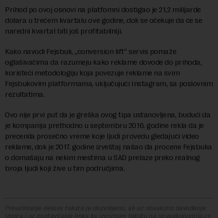
Prihod po ovoj osnovi na platfomni dostigao je 21,2 milijarde
dolara u trećem kvartalu ove godine, dok se očekuje da će se
naredni kvartal biti još profitabilniji.
Kako navodi Fejsbuk, „conversion lift“ servis pomaže
oglašivačima da razumeju kako reklame dovode do prihoda,
koristeći metodologiju koja povezuje reklame na svim
Fejsbukovim platformama, uključujući Instagram, sa poslovnim
rezultatima.
Ovo nije prvi put da je greška ovog tipa ustanovljena, budući da
je kompanija prethodno u septembru 2016. godine rekla da je
precenila prosečno vreme koje ljudi provedu gledajući video
reklame, dok je 2017. godine izveštaj našao da procene Fejsbuka
o domašaju na nekim mestima u SAD prelaze preko realnog
broja ljudi koji žive u tim područjima.
Preuzimanje delova teksta je dozvoljeno, ali uz obavezno navođenje
izvora i uz postavljanje linka ka izvornom tekstu na novaekonomija.rs