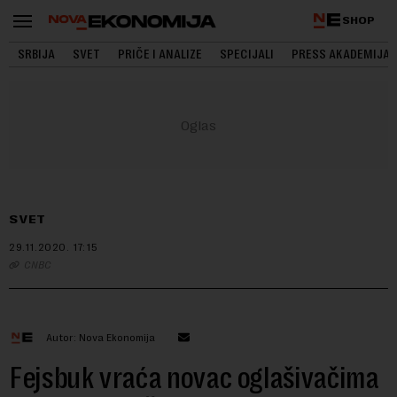
SHOP
SRBIJA
SVET
PRIČE I ANALIZE
SPECIJALI
PRESS AKADEMIJA
SVET
29.11.2020.
17:15
CNBC
Autor: Nova Ekonomija
Fejsbuk vraća novac oglašivačima