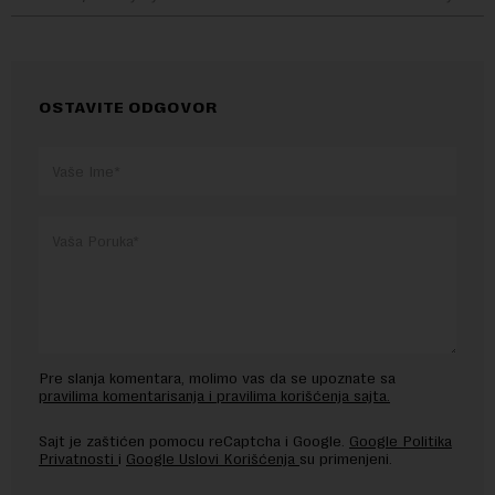
OSTAVITE ODGOVOR
Pre slanja komentara, molimo vas da se upoznate sa
pravilima komentarisanja i pravilima korišćenja sajta.
Sajt je zaštićen pomocu reCaptcha i Google.
Google Politika
Privatnosti
i
Google Uslovi Korišćenja
su primenjeni.