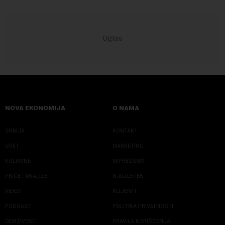
NOVA EKONOMIJA
O NAMA
SRBIJA
KONTAKT
SVET
MARKETING
KOLUMNE
IMPRESSUM
PRIČE I ANALIZE
NJUZLETER
VIDEO
KLIJENTI
PODCAST
POLITIKA PRIVATNOSTI
ODRŽIVOST
PRAVILA KORIŠĆENJA