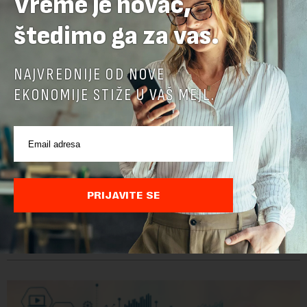
Vreme je novac,
štedimo ga za vas.
NAJVREDNIJE OD NOVE
EKONOMIJE STIŽE U VAŠ MEJL.
Google menja rukovodstvo AI odeljenja: Demis
Hasabis i ključni inženjeri napuštaju dosadašnje
uloge
PRIJAVITE SE
Krovna kompanija Google-a, Alphabet, najavila je veliku
rekonstrukciju svog odeljenja za veštačku inteligenciju, piše
Rojters. Ove promene dolaze u ključnom trenutku, dok se
kompanija suočava sa sve većim pr...