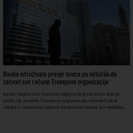
Banka istraživala pranje novca pa odlučila da
zatvori sve račune Trampove organizacije
Banka Capital One Financial odgovorila je na tužbu koju je
protiv nje podnela Trampova organizacija, navodeći da je
odluka o zatvaranju njihovih bankovnih računa pre nekoliko
godina doneta isključivo nakon d...