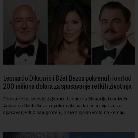
Leonardo Dikaprio i Džef Bezos pokrenuli fond od
200 miliona dolara za spasavanje retkih životinja
Fondacije holivudskog glumca Leonarda Dikaprija i osnivača
Amazona Džefa Bezosa pokrenule su danas inicijativu za
spasavanje 100 najugroženijih životinjskih vrsta na Zemlji
vrednu 200 miliona dolara.Fond...