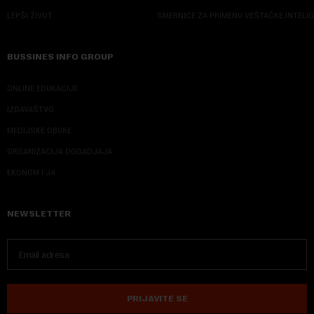
LEPŠI ŽIVOT
SMERNICE ZA PRIMENU VEŠTAČKE INTELI
BUSSINES INFO GROUP
ONLINE EDUKACIJE
IZDAVAŠTVO
MEDIJSKE OBUKE
ORGANIZACIJA DOGADJAJA
EKONOM I JA
NEWSLETTER
PRIJAVITE SE