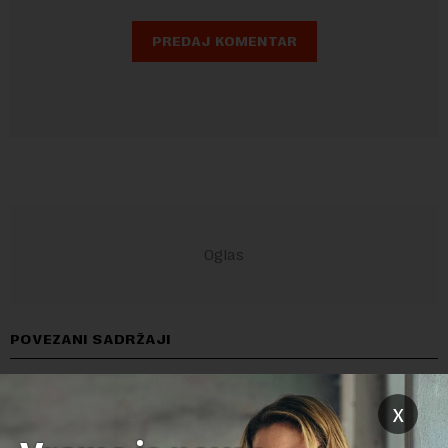
POVEZANI SADRŽAJI
x