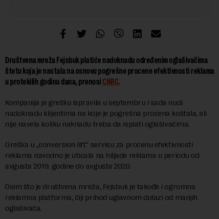
Društvena mreža Fejsbuk platiće nadoknadu određenim oglašivačima
štetu koja je nastala na osnovu pogrešne procene efektivnosti reklama
u protekilih godinu dana, prenosi
CNBC
.
Kompanija je grešku ispravila u septembru i sada nudi
nadoknadu klijentima na koje je pogrešna procena koštala, ali
nije navela koliku naknadu treba da isplati oglašivačima.
Greška u „conversion lift“ servisu za procenu efektivnosti
reklama navodno je uticala na hiljade reklama u periodu od
avgusta 2019. godine do avgusta 2020.
Osim što je društvena mreža, Fejsbuk je takođe i ogromna
reklamna platforma, čiji prihod uglavnom dolazi od manjih
oglašivača.