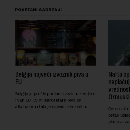
POVEZANI SADRŽAJI
Belgija najveći izvoznik piva u
Nafta ope
EU
naplaćuj
vrednost
Belgija je prošle godine izvezla u zemlje u
Ormuski
i van EU 1,5 milijardi litara piva sa
alkoholom i bila je najveći izvoznik u
Cene nafte 
bloku, saopštio je Eurostat povodom
petak usle
Međunarodnog dana piva koji se
planova za
obeležava danas. ...
Ormuskog p