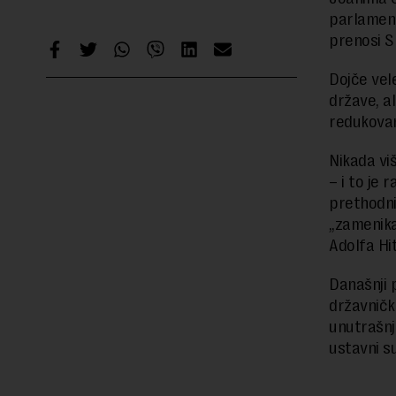
parlament
prenosi S
Dojče vel
države, al
redukovan
Nikada vi
– i to je
prethodnik
„zamenika
Adolfa Hi
Današnji 
državničk
unutrašnj
ustavni s