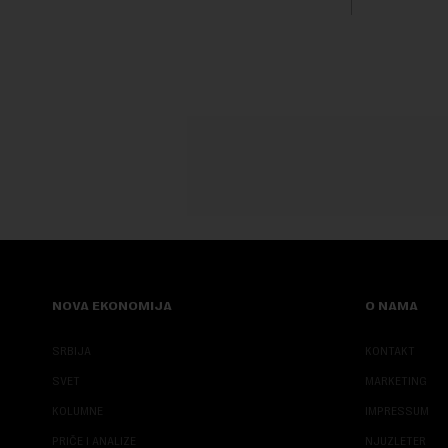
Fokus inve
predloge Ir
NOVA EKONOMIJA
O NAMA
SRBIJA
KONTAKT
SVET
MARKETING
KOLUMNE
IMPRESSUM
PRIČE I ANALIZE
NJUZLETER