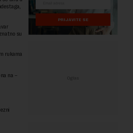
ndestaga,
PRIJAVITE SE
avar
 znatno su
jim rukama
ena na –
vezni