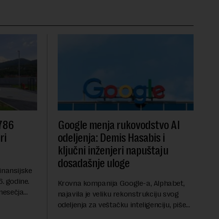
 786
Google menja rukovodstvo AI
ri
odeljenja: Demis Hasabis i
ključni inženjeri napuštaju
dosadašnje uloge
inansijske
6. godine.
Krovna kompanija Google-a, Alphabet,
mesečja
najavila je veliku rekonstrukciju svog
vanja u
odeljenja za veštačku inteligenciju, piše
ih dolara.
Rojters. Ove promene dolaze u ključnom