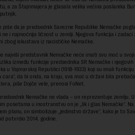
u, a za Štajnmajera je glasala velika većina poslanika Bu
putnjik.
e piše da je predsednik Savezne Republike Nemačke pogl
i ne i najmoćnija ličnost u zemlji. Njegova funkcija i zadaci
i zbog iskustava iz nacističke Nemačke.
še najviši predstavnik Nemačke neće imati svu moć u svo
 razlika između funkcije predsednika SR Nemačke i njegovih
a u Vajmarskoj Republici (1918-1933) koji su imali funkciju
 cara“, da bi onda, na kraju, sva moć u državi bila prebač
tlera, piše Dojče vele, prenosi FoNet.
predsednik Nemačke ne vlada – on reprezentuje zemlju. U
im posetama u inostranstvu on je „lik i glas Nemačke“. Na
em planu, on simbolizuje „jedinstvo države“, kako je to Sa
ud potvrdio 2014. godine.