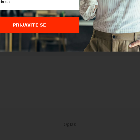
nja
su primenjeni.
PRIJAVITE SE