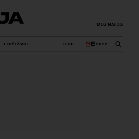
MOJ NALOG
SHOP
LEPŠI ŽIVOT
TECH