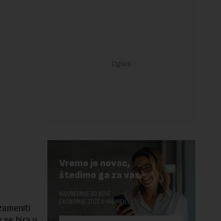
Vreme je novac,
štedimo ga za vas.
.
NAJVREDNIJE OD NOVE
EKONOMIJE STIŽE U VAŠ MEJL.
zameniti
 se bira u