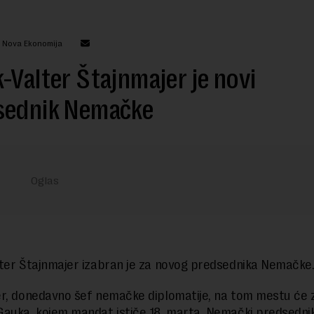
: Nova Ekonomija
-Valter Štajnmajer je novi
sednik Nemačke
ter Štajnmajer izabran je za novog predsednika Nemačke
r, donedavno šef nemačke diplomatije, na tom mestu će 
auka, kojem mandat ističe 18. marta. Nemački predsednik