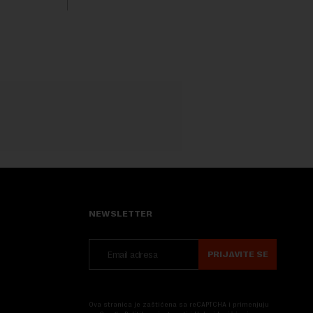
trenutku, dok se kompanija suočava sa
sve većim pr...
NEWSLETTER
PRIJAVITE SE
Ova stranica je zaštićena sa reCAPTCHA i primenjuju