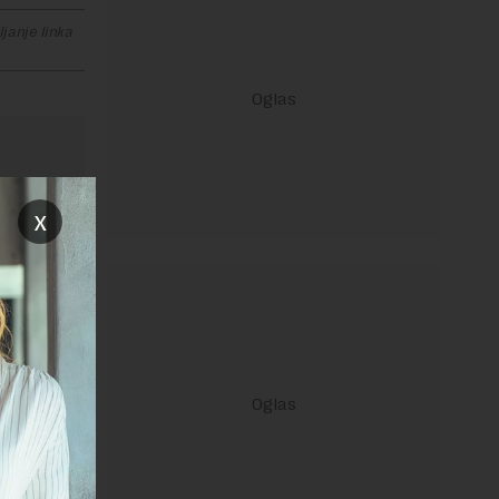
janje linka
x
ravilima
 Uslovi