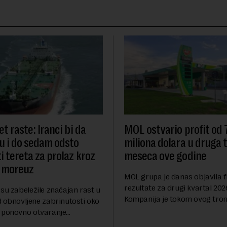
t raste: Iranci bi da
MOL ostvario profit od
u i do sedam odsto
miliona dolara u druga t
i tereta za prolaz kroz
meseca ove godine
 moreuz
MOL grupa je danas objavila f
rezultate za drugi kvartal 202
su zabeležile značajan rast u
Kompanija je tokom ovog tro
d obnovljene zabrinutosti oko
ostvarila dobit nakon oporezi
 ponovno otvaranje
iznosu od 786 miliona američk
rolaza, prenosi Rojters.