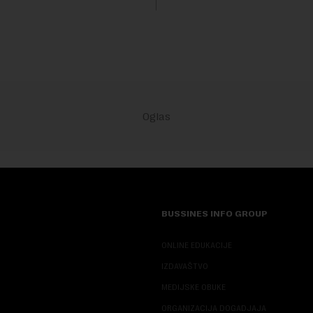
Rezultatima su...
stitora prebacio se na
ana i Omana koji b...
BUSSINES INFO GROUP
ONLINE EDUKACIJE
IZDAVAŠTVO
MEDIJSKE OBUKE
ORGANIZACIJA DOGADJAJA