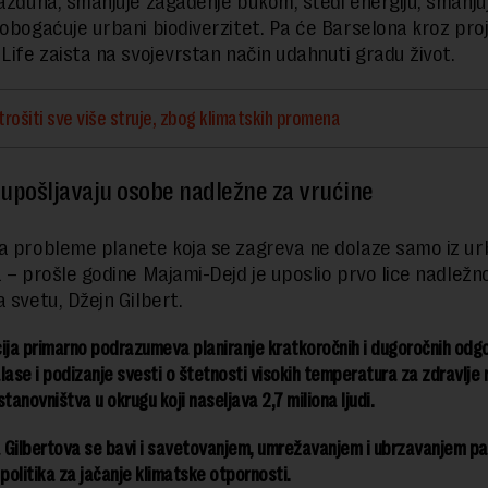
vazduha, smanjuje zagađenje bukom, štedi energiju, smanjuj
 obogaćuje urbani biodiverzitet. Pa će Barselona kroz pro
 Life zaista na svojevrstan način udahnuti gradu život.
trošiti sve više struje, zbog klimatskih promena
upošljavaju osobe nadležne za vrućine
a probleme planete koja se zagreva ne dolaze samo iz u
a – prošle godine Majami-Dejd je uposlio prvo lice nadležn
a svetu, Džejn Gilbert.
ija primarno podrazumeva planiranje kratkoročnih i dugoročnih odg
lase i podizanje svesti o štetnosti visokih temperatura za zdravlje r
stanovništva u okrugu koji naseljava 2,7 miliona ljudi.
 Gilbertova se bavi i savetovanjem, umrežavanjem i ubrzavanjem pa
 politika za jačanje klimatske otpornosti.