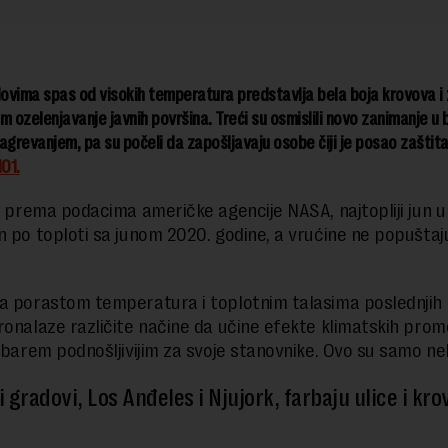
vima spas od visokih temperatura predstavlja bela boja krovova i 
m ozelenjavanje javnih površina. Treći su osmislili novo zanimanje u 
agrevanjem, pa su počeli da zapošljavaju osobe čiji je posao zaštita
101.
, prema podacima američke agencije NASA, najtopliji jun u i
n po toploti sa junom 2020. godine, a vrućine ne popuštaj
a porastom temperatura i toplotnim talasima poslednjih 
ronalaze različite načine da učine efekte klimatskih pro
 barem podnošljivijim za svoje stanovnike. Ovo su samo neki
 gradovi, Los Anđeles i Njujork, farbaju ulice i kro