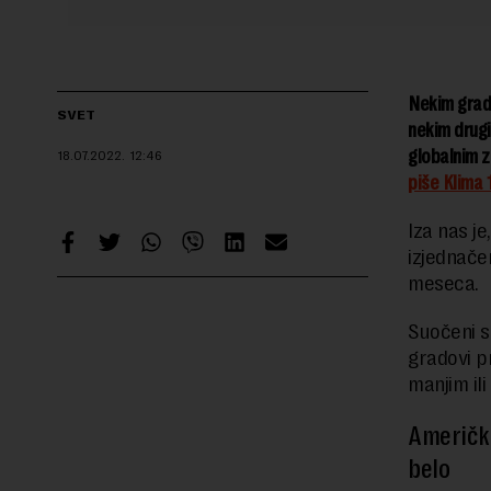
Nekim grado
SVET
nekim drugi
globalnim z
18.07.2022.
12:46
piše Klima 
Iza nas je
izjednače
meseca.
Suočeni s
gradovi p
manjim ili
Američki
belo