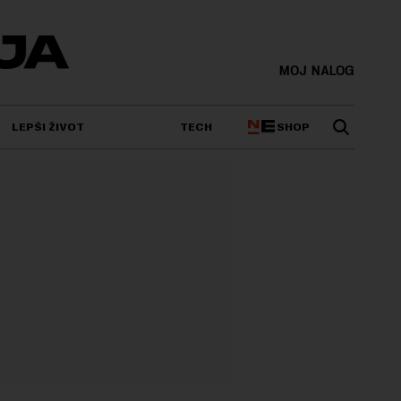
MOJ NALOG
SHOP
LEPŠI ŽIVOT
TECH