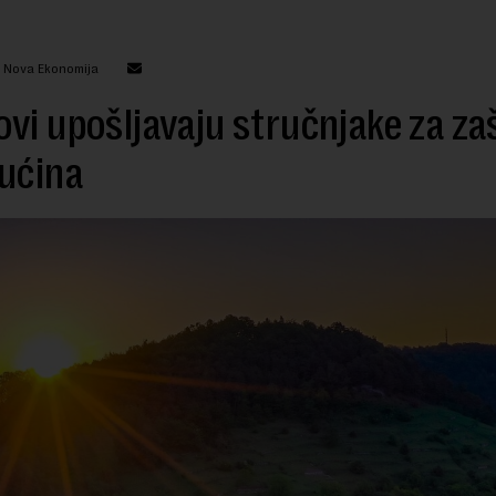
: Nova Ekonomija
vi upošljavaju stručnjake za za
ućina