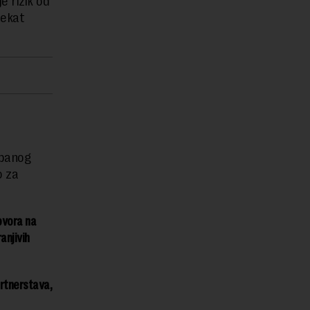
e rizik od
jekat
rbanog
o za
ovora na
anjivih
rtnerstava,