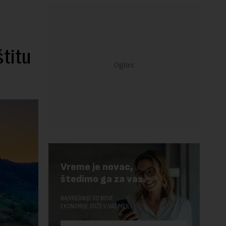
štitu
Vreme je novac,
štedimo ga za vas.
NAJVREDNIJE OD NOVE
EKONOMIJE STIŽE U VAŠ MEJL.