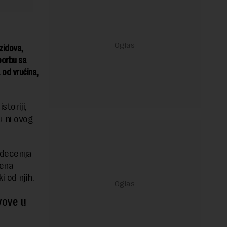
zidova,
borbu sa
 od vrućina,
storiji,
u ni ovog
decenija
mena
 od njih.
vove u