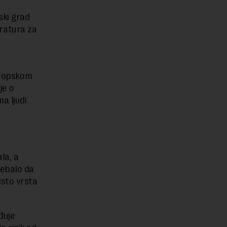
ski grad
ratura za
Evropskom
je o
a ljudi
la, a
rebalo da
sto vrsta
đuje