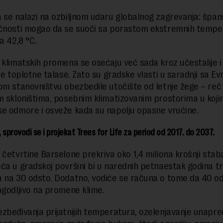
 se nalazi na ozbiljnom udaru globalnog zagrevanja: špan
ćnosti mogao da se suoči sa porastom ekstremnih tempe
na 42,8 °C.
 klimatskih promena se osećaju već sada kroz učestalije i
ije toplotne talase. Zato su gradske vlasti u saradnji sa 
om stanovništvu obezbedile utočište od letnje žege – reč 
m skloništima, posebnim klimatizovanim prostorima u kojim
e odmore i osveže kada su napolju opasne vrućine.
 sprovodi se i projekat Trees for Life za period od 2017. do 2037.
 četvrtine Barselone prekriva oko 1,4 miliona krošnji staba
ća u gradskoj površini bi u narednih petnaestak godina t
 na 30 odsto. Dodatno, vodiće se računa o tome da 40 od
agodljivo na promene klime.
zbeđivanja prijatnijih temperatura, ozelenjavanje unapre