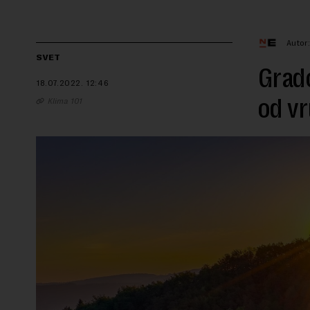
Autor
SVET
Grado
18.07.2022.
12:46
od vr
Klima 101