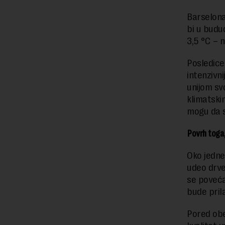
Barselona
bi u budu
3,5 °C – 
Posledice
intenzivn
unijom sv
klimatski
mogu da s
Povrh toga,
Oko jedne
udeo drve
se poveća
bude pril
Pored obe