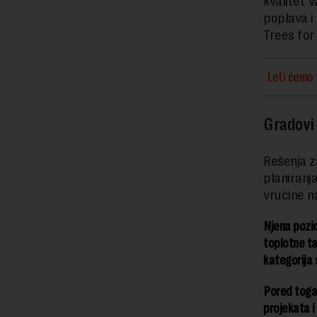
kvalitet 
poplava i
Trees for
Leti ćemo 
Gradovi 
Rešenja z
planiranj
vrućine n
Njena pozic
toplotne ta
kategorija 
Pored toga
projekata i