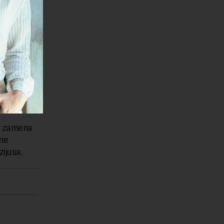
e od 2009.
ina
se zbog
ioksida.
vanju,
o na
ka zamena
lne
zijusa.