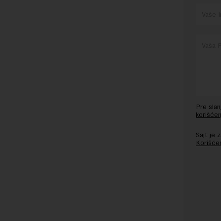
Pre sla
korišćen
Sajt je
Korišće