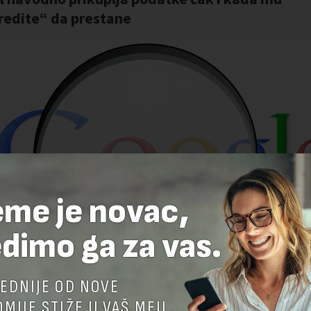
eme je novac,
dimo ga za vas.
EDNIJE OD NOVE
MIJE STIŽE U VAŠ MEJL.