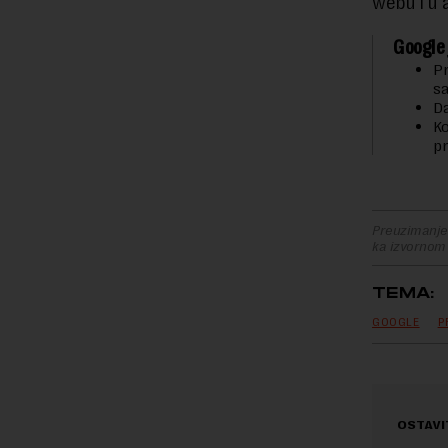
webu i u 
Google 
Pr
sa
Da
Ko
pr
Preuzimanje 
ka izvornom
TEMA:
GOOGLE
P
OSTAVI