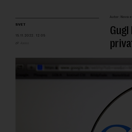
Autor: Nova 
SVET
Gugl 
15.11.2022.
12:05
priva
Axios