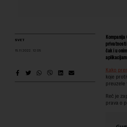
Kompanija G
SVET
privatnosti
čak i u oni
15.11.2022.
12:05
aplikacijam
Kako pren
koje prot
preuzele 
Reč je za
prava o pr