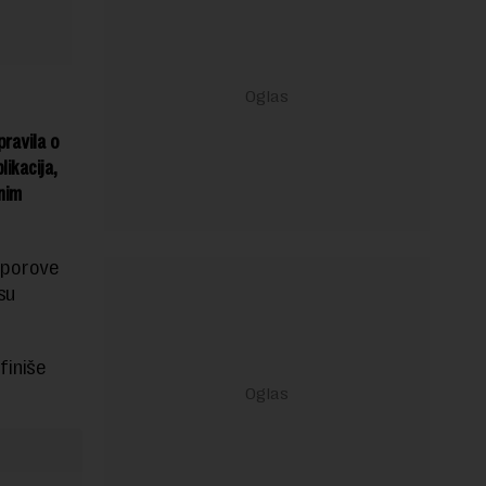
pravila o
likacija,
nim
 sporove
su
finiše