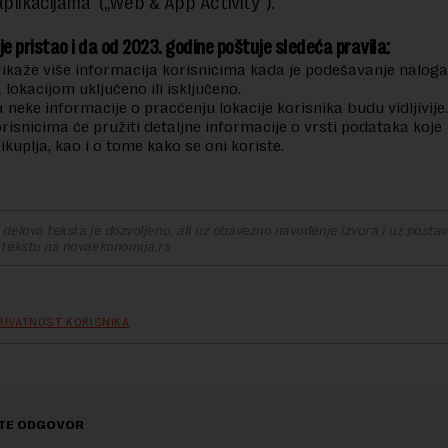
aplikacijama“ („Web & App Activity“).
je pristao i da od 2023. godine poštuje sledeća pravila:
ikaže više informacija korisnicima kada je podešavanje naloga
 lokacijom uključeno ili isključeno.
 neke informacije o pracćenju lokacije korisnika budu vidljivije.
risnicima će pružiti detaljne informacije o vrsti podataka koje
ikuplja, kao i o tome kako se oni koriste.
delova teksta je dozvoljeno, ali uz obavezno navođenje izvora i uz postavl
 tekstu na novaekonomija.rs
RIVATNOST KORISNIKA
TE ODGOVOR