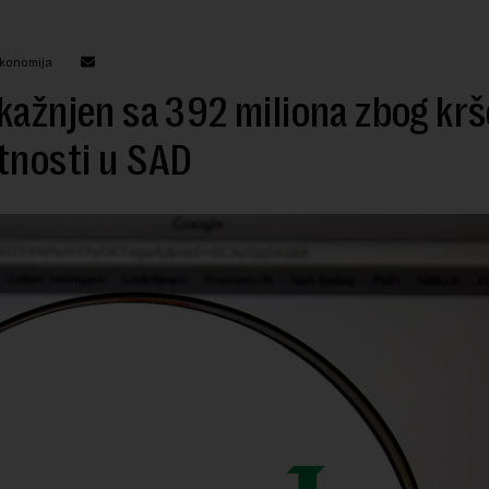
ekonomija
kažnjen sa 392 miliona zbog krš
tnosti u SAD