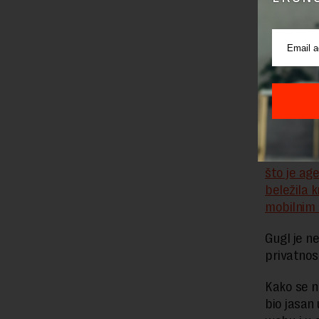
Državna i
što je age
beležila k
mobilnim 
Gugl je n
privatnos
Kako se n
bio jasan