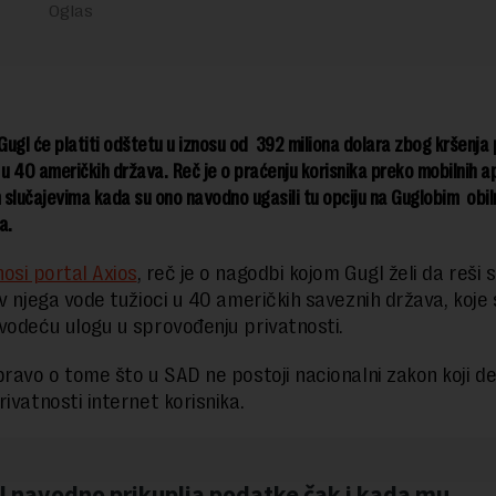
ugl će platiti odštetu u iznosu od 392 miliona dolara zbog kršenja 
 u 40 američkih država. Reč je o praćenju korisnika preko mobilnih ap
m slučajevima kada su ono navodno ugasili tu opciju na Guglobim obil
a.
osi portal Axios
, reč je o nagodbi kojom Gugl želi da reši
iv njega vode tužioci u 40 američkih saveznih država, koje 
vodeću ulogu u sprovođenju privatnosti.
pravo o tome što u SAD ne postoji nacionalni zakon koji de
ivatnosti internet korisnika.