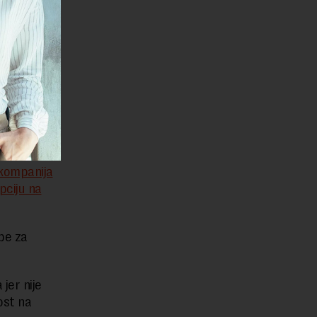
e
nakon
 kompanija
opciju na
be za
jer nije
ost na