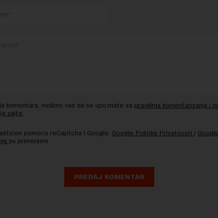
nja komentara, molimo vas da se upoznate sa
pravilima komentarisanja i p
ja sajta.
 zaštićen pomocu reCaptcha i Google.
Google Politika Privatnosti
i
Google
nja
su primenjeni.