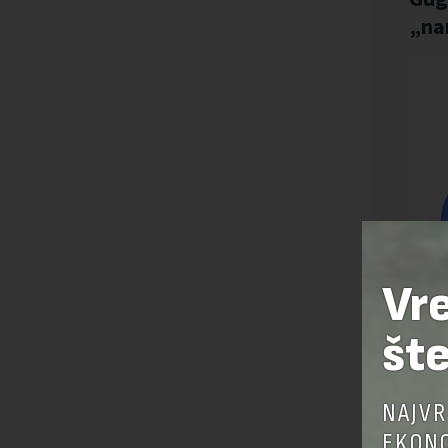
Vr
šte
NAJVR
EKONO