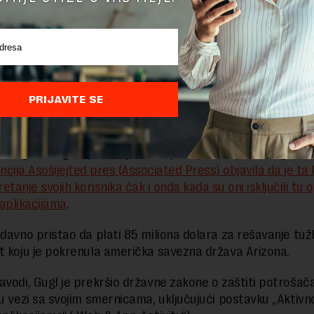
PRIJAVITE SE
straga o Guglu i praćenju lokacije započela je 2018. godin
ncija Asošijejted pres (Associated Press) objavila da je ta
retanje svojih korisnika čak i onda kada su oni isključili tu 
aplikacijama
.
edavno pristao da plati 85 miliona dolara za rešavanje tuž
t koju je pokrenula američka savezna država Arizona.
avodi, Gugl je prekršio državne zakone o zaštiti potrošača 
 u vezi sa svojim smernicama, uključujući postavku „Aktivn