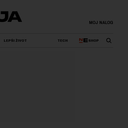
MOJ NALOG
SHOP
LEPŠI ŽIVOT
TECH