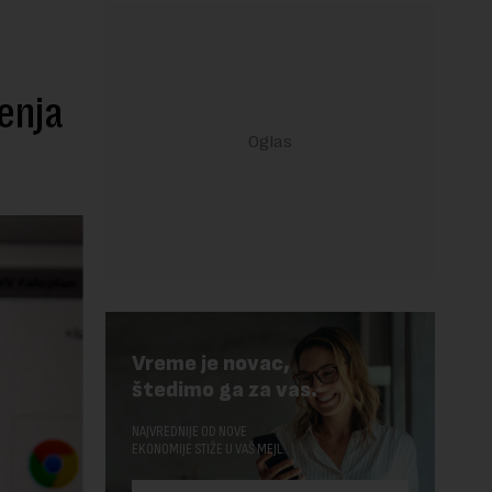
enja
Vreme je novac,
štedimo ga za vas.
NAJVREDNIJE OD NOVE
EKONOMIJE STIŽE U VAŠ MEJL.