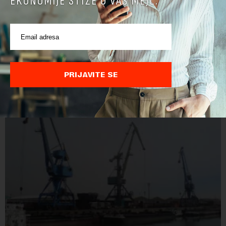
EKONOMIJE STIŽE U VAŠ MEJL.
Kipar planira da gasom snabdeva Evropu već od
2028. godine
Potrošači mogu očekivati da će prirodni gas iz nalazišta u
podmorju kod Kipra pomoći u pokrivanju energetskih potreba
Evrope već od marta 2028. godine, izjavio je ministar
PRIJAVITE SE
energetike te ostrvske zemlje Ma...