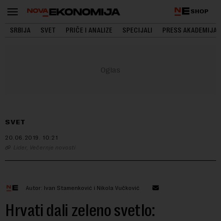
SHOP
SRBIJA
SVET
PRIČE I ANALIZE
SPECIJALI
PRESS AKADEMIJA
SVET
20.06.2019.
10:21
Lider, Večernje novosti
Autor: Ivan Stamenković i Nikola Vučković
Hrvati dali zeleno svetlo: