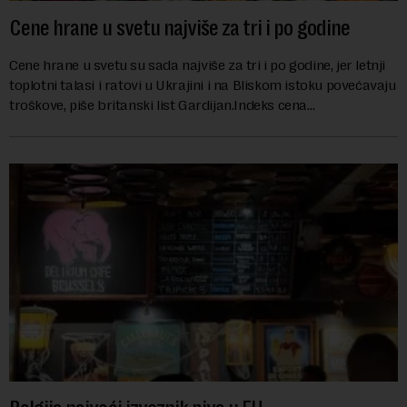
Cene hrane u svetu najviše za tri i po godine
Cene hrane u svetu su sada najviše za tri i po godine, jer letnji
toplotni talasi i ratovi u Ukrajini i na Bliskom istoku povećavaju
troškove, piše britanski list Gardijan.Indeks cena
prehrambenih proiz...