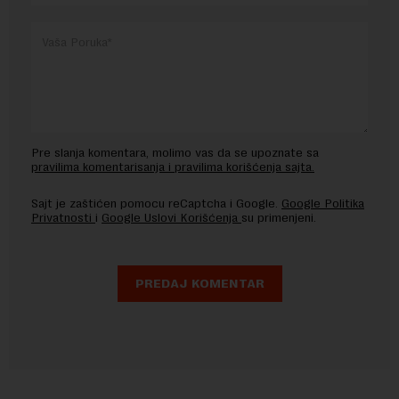
Pre slanja komentara, molimo vas da se upoznate sa
pravilima komentarisanja i pravilima korišćenja sajta.
Sajt je zaštićen pomocu reCaptcha i Google.
Google Politika
Privatnosti
i
Google Uslovi Korišćenja
su primenjeni.