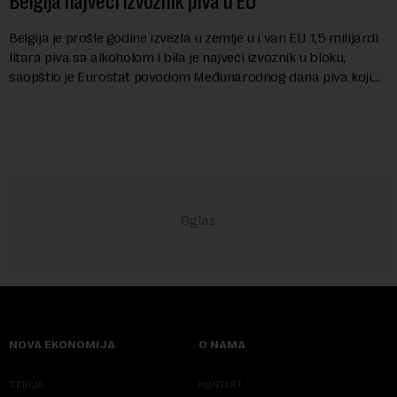
Belgija najveći izvoznik piva u EU
Belgija je prošle godine izvezla u zemlje u i van EU 1,5 milijardi
litara piva sa alkoholom i bila je najveći izvoznik u bloku,
saopštio je Eurostat povodom Međunarodnog dana piva koji
se obeležava danas. ...
NOVA EKONOMIJA
O NAMA
SRBIJA
KONTAKT