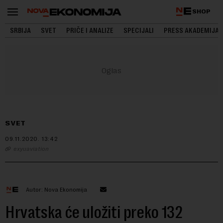
SHOP
SRBIJA
SVET
PRIČE I ANALIZE
SPECIJALI
PRESS AKADEMIJA
SVET
09.11.2020.
13:42
exyuaviation
Autor: Nova Ekonomija
Hrvatska će uložiti preko 132