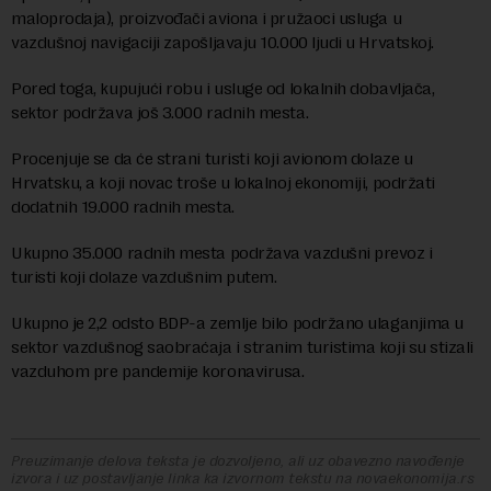
maloprodaja), proizvođači aviona i pružaoci usluga u
vazdušnoj navigaciji zapošljavaju 10.000 ljudi u Hrvatskoj.
Pored toga, kupujući robu i usluge od lokalnih dobavljača,
sektor podržava još 3.000 radnih mesta.
Procenjuje se da će strani turisti koji avionom dolaze u
Hrvatsku, a koji novac troše u lokalnoj ekonomiji, podržati
dodatnih 19.000 radnih mesta.
Ukupno 35.000 radnih mesta podržava vazdušni prevoz i
turisti koji dolaze vazdušnim putem.
Ukupno je 2,2 odsto BDP-a zemlje bilo podržano ulaganjima u
sektor vazdušnog saobraćaja i stranim turistima koji su stizali
vazduhom pre pandemije koronavirusa.
Preuzimanje delova teksta je dozvoljeno, ali uz obavezno navođenje
izvora i uz postavljanje linka ka izvornom tekstu na novaekonomija.rs