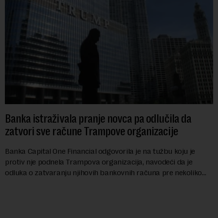
Banka istraživala pranje novca pa odlučila da
zatvori sve račune Trampove organizacije
Banka Capital One Financial odgovorila je na tužbu koju je
protiv nje podnela Trampova organizacija, navodeći da je
odluka o zatvaranju njihovih bankovnih računa pre nekoliko
godina doneta isključivo nakon d...