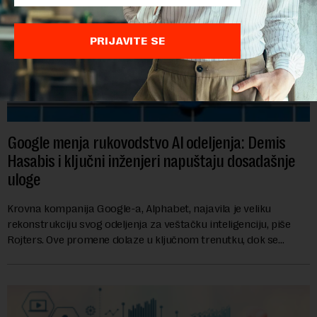
PRIJAVITE SE
Google menja rukovodstvo AI odeljenja: Demis
Hasabis i ključni inženjeri napuštaju dosadašnje
uloge
Krovna kompanija Google-a, Alphabet, najavila je veliku
rekonstrukciju svog odeljenja za veštačku inteligenciju, piše
Rojters. Ove promene dolaze u ključnom trenutku, dok se
kompanija suočava sa sve većim pr...