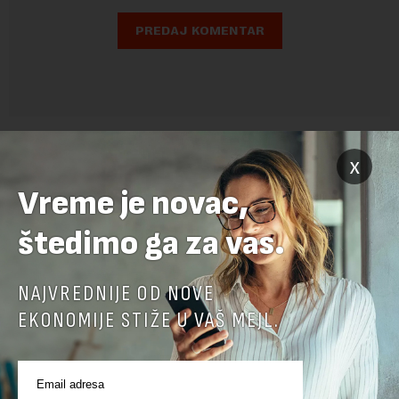
x
Vreme je novac,
štedimo ga za vas.
NAJVREDNIJE OD NOVE
POVEZANI SADRŽAJI
EKONOMIJE STIŽE U VAŠ MEJL.