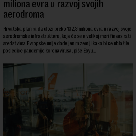
miliona evra u razvoj svojih
aerodroma
Hrvatska planira da uloži preko 132,3 miliona evra u razvoj svoje
aerodromske infrastrukture, koja će se u velikoj meri finansirati
sredstvima Evropske unije dodeljenim zemlji kako bi se ublažile
posledice pandemije koronavirusa, piše Exyu...