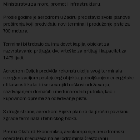
Ministarstvu za more, promet i infrastrukturu.
Prošle godine je aerodrom u Zadru predstavio svoje planove
proširenja koji predviđaju novi terminal i produženje piste za
700 metara.
Terminal bi trebalo da ima devet kapija, objekat za
razvrstavanje prtljaga, dve vrteške za prtljag i kapacitet za
1.479 ljudi.
Aerodrom Osijek predviđa rekonstrukciju svog terminala
reorganizacijom postojećeg objekta, poboljšanjem energetske
efikasnosti kako bi se smanjili troškovi održavanja,
razdvajanjem domaćih i međunarodnih putnika, kao i
kupovinom opreme za odleđivanje piste.
S druge strane, aerodrom Rijeka planira da proširi površinu
zgrade terminala i tehničkog bloka.
Prema Oksford Ekonomiksu, aviokompanije, aerodromski
operateri, preduzeća na aerodromima (restorani i