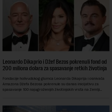
Leonardo Dikaprio i Džef Bezos pokrenuli fond od
200 miliona dolara za spasavanje retkih životinja
Fondacije holivudskog glumca Leonarda Dikaprija i osnivača
Amazona Džefa Bezosa pokrenule su danas inicijativu za
spasavanje 100 najugroženijih životinjskih vrsta na Zemlji
vrednu 200 miliona dolara.Fond...