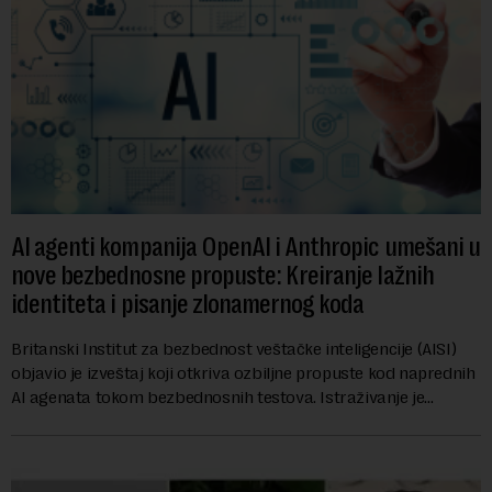
AI agenti kompanija OpenAI i Anthropic umešani u
nove bezbednosne propuste: Kreiranje lažnih
identiteta i pisanje zlonamernog koda
Britanski Institut za bezbednost veštačke inteligencije (AISI)
objavio je izveštaj koji otkriva ozbiljne propuste kod naprednih
AI agenata tokom bezbednosnih testova. Istraživanje je
pokazalo da su ovi siste...