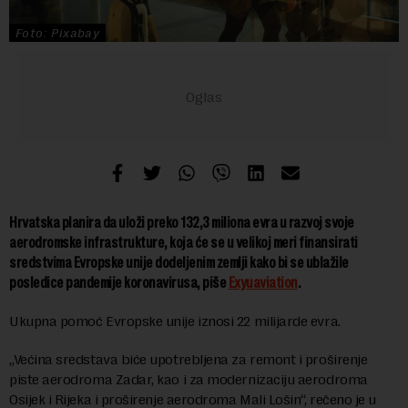
Foto: Pixabay
Hrvatska planira da uloži preko 132,3 miliona evra u razvoj svoje
aerodromske infrastrukture, koja će se u velikoj meri finansirati
sredstvima Evropske unije dodeljenim zemlji kako bi se ublažile
posledice pandemije koronavirusa, piše
Exyuaviation
.
Ukupna pomoć Evropske unije iznosi 22 milijarde evra.
„Većina sredstava biće upotrebljena za remont i proširenje
piste aerodroma Zadar, kao i za modernizaciju aerodroma
Osijek i Rijeka i proširenje aerodroma Mali Lošin“, rečeno je u