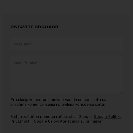
OSTAVITE ODGOVOR
Pre slanja komentara, molimo vas da se upoznate sa
pravilima komentarisanja i pravilima korišćenja sajta.
Sajt je zaštićen pomocu reCaptcha i Google.
Google Politika
Privatnosti
i
Google Uslovi Korišćenja
su primenjeni.