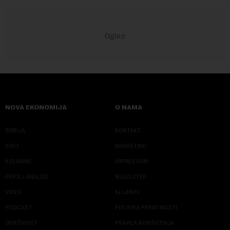
NOVA EKONOMIJA
O NAMA
SRBIJA
KONTAKT
SVET
MARKETING
KOLUMNE
IMPRESSUM
PRIČE I ANALIZE
NJUZLETER
VIDEO
KLIJENTI
PODCAST
POLITIKA PRIVATNOSTI
ODRŽIVOST
PRAVILA KORIŠĆENJA