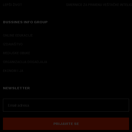
LEPŠI ŽIVOT
SMERNICE ZA PRIMENU VEŠTAČKE INTELI
BUSSINES INFO GROUP
ONLINE EDUKACIJE
IZDAVAŠTVO
MEDIJSKE OBUKE
ORGANIZACIJA DOGADJAJA
EKONOM I JA
NEWSLETTER
PRIJAVITE SE