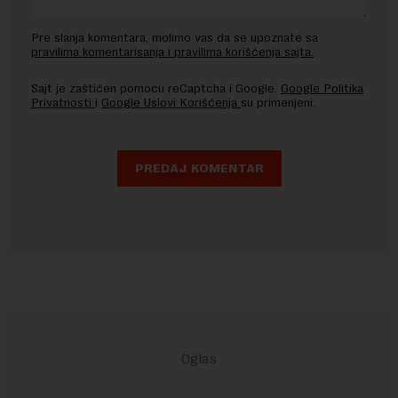
Pre slanja komentara, molimo vas da se upoznate sa
pravilima komentarisanja i pravilima korišćenja sajta.
Sajt je zaštićen pomocu reCaptcha i Google.
Google Politika
Privatnosti
i
Google Uslovi Korišćenja
su primenjeni.