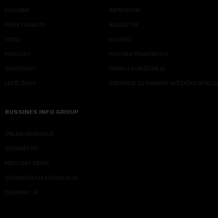
KOLUMNE
IMPRESSUM
PRIČE I ANALIZE
NJUZLETER
VIDEO
KLIJENTI
PODCAST
POLITIKA PRIVATNOSTI
ODRŽIVOST
PRAVILA KORIŠĆENJA
LEPŠI ŽIVOT
SMERNICE ZA PRIMENU VEŠTAČKE INTELI
BUSSINES INFO GROUP
ONLINE EDUKACIJE
IZDAVAŠTVO
MEDIJSKE OBUKE
ORGANIZACIJA DOGADJAJA
EKONOM I JA