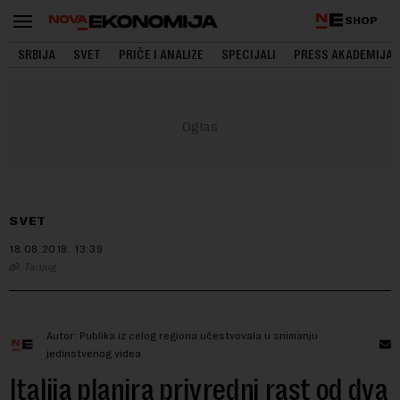
SHOP
SRBIJA
SVET
PRIČE I ANALIZE
SPECIJALI
PRESS AKADEMIJA
SVET
18.08.2018.
13:39
Tanjug
Autor: Publika iz celog regiona učestvovala u snimanju
jedinstvenog videa
Italija planira privredni rast od dva