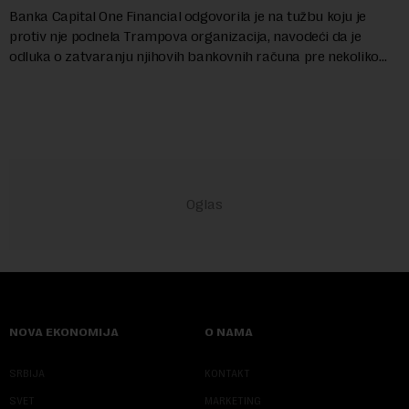
Banka Capital One Financial odgovorila je na tužbu koju je
protiv nje podnela Trampova organizacija, navodeći da je
odluka o zatvaranju njihovih bankovnih računa pre nekoliko
godina doneta isključivo nakon d...
NOVA EKONOMIJA
O NAMA
SRBIJA
KONTAKT
SVET
MARKETING