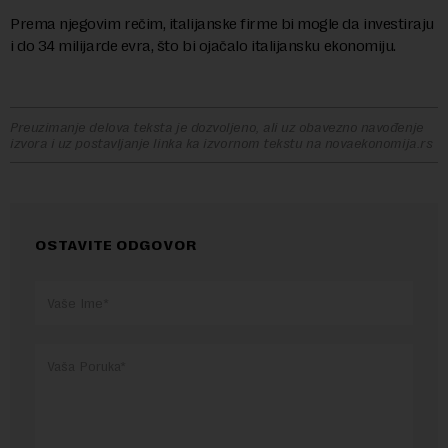
Prema njegovim rečim, italijanske firme bi mogle da investiraju
i do 34 milijarde evra, što bi ojačalo italijansku ekonomiju.
Preuzimanje delova teksta je dozvoljeno, ali uz obavezno navođenje
izvora i uz postavljanje linka ka izvornom tekstu na novaekonomija.rs
OSTAVITE ODGOVOR