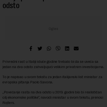
odsto
Privredni rast u Italiji iduće godine trebalo bi da se uveća sa
jedan na dva odsto zahvaljujući velikim privatnim investicijama.
To je napisao u svom tekstu za jedan italijanski list ministar za
evropska pitanja Paolo Savona.
„Povećanje rasta na dva odsto u 2019. godini bio bi realističan
cilj ekonomske politike“, navodi ministar u svom tekstu, prenosi
Rojters.