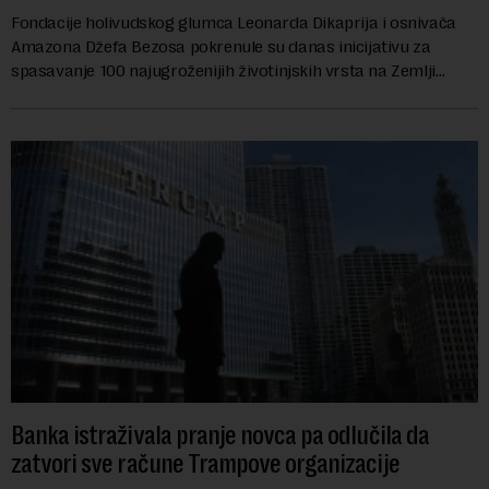
Fondacije holivudskog glumca Leonarda Dikaprija i osnivača
Amazona Džefa Bezosa pokrenule su danas inicijativu za
spasavanje 100 najugroženijih životinjskih vrsta na Zemlji
vrednu 200 miliona dolara.Fond...
Banka istraživala pranje novca pa odlučila da
zatvori sve račune Trampove organizacije