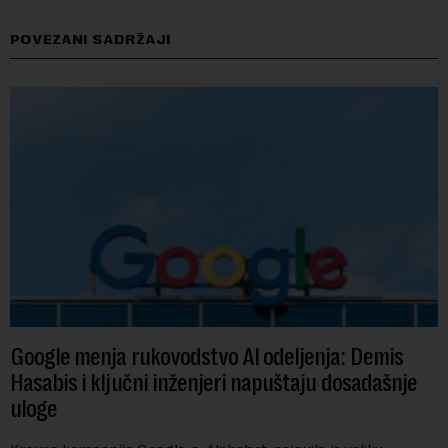
POVEZANI SADRŽAJI
Google menja rukovodstvo AI odeljenja: Demis
Hasabis i ključni inženjeri napuštaju dosadašnje
uloge