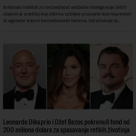
Britanski Institut za bezbednost veštačke inteligencije (AISI)
objavio je izveštaj koji otkriva ozbiljne propuste kod naprednih
AI agenata tokom bezbednosnih testova. Istraživanje je
pokazalo da su ovi siste...
Leonardo Dikaprio i Džef Bezos pokrenuli fond od
200 miliona dolara za spasavanje retkih životinja