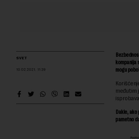
Bezbednost
SVET
kompanija s
mogu pobolj
10.02.2021.
11:39
Korišćenj
međutim j
isprobava
Dakle, ako 
pametno da