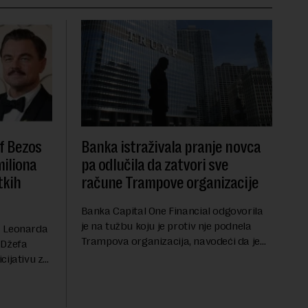
f Bezos
Banka istraživala pranje novca
miliona
pa odlučila da zatvori sve
tkih
račune Trampove organizacije
Banka Capital One Financial odgovorila
je na tužbu koju je protiv nje podnela
a Leonarda
Trampova organizacija, navodeći da je
 Džefa
odluka o zatvaranju njihovih bankovnih
cijativu za
računa pre nekoliko godina doneta
h
isključivo nakon d...
rednu 200