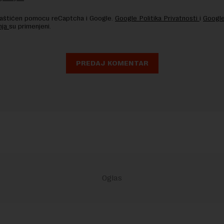
 zaštićen pomocu reCaptcha i Google.
Google Politika Privatnosti
i
Google
nja
su primenjeni.