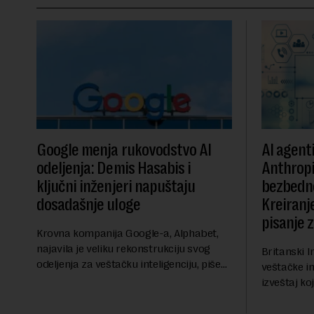
Google menja rukovodstvo AI
AI agent
odeljenja: Demis Hasabis i
Anthropi
ključni inženjeri napuštaju
bezbedn
dosadašnje uloge
Kreiranje
pisanje 
Krovna kompanija Google-a, Alphabet,
najavila je veliku rekonstrukciju svog
Britanski I
odeljenja za veštačku inteligenciju, piše
veštačke int
Rojters. Ove promene dolaze u ključnom
izveštaj ko
trenutku, dok se kompanija suočava sa
kod napred
sve većim pr...
bezbednosni