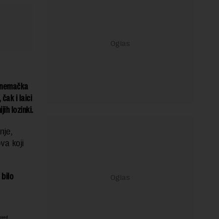
o nemačka
čak i laici
ih lozinki.
nje,
va koji
 bilo