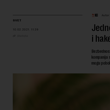
Autor
SVET
Jedno
10.02.2021.
11:39
i hak
Statista
Bezbednost
kompanija s
mogu pobolj