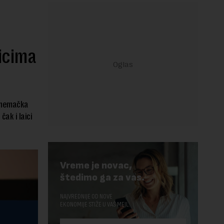
icima
o nemačka
ak i laici
Vreme je novac,
štedimo ga za vas.
NAJVREDNIJE OD NOVE
EKONOMIJE STIŽE U VAŠ MEJL.