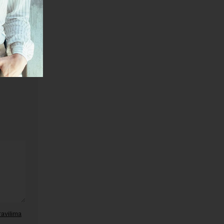
janje linka
ravilima