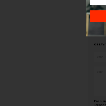
Preuzimanje 
ka izvornom
OSTAVI
Pre sla
korišćen