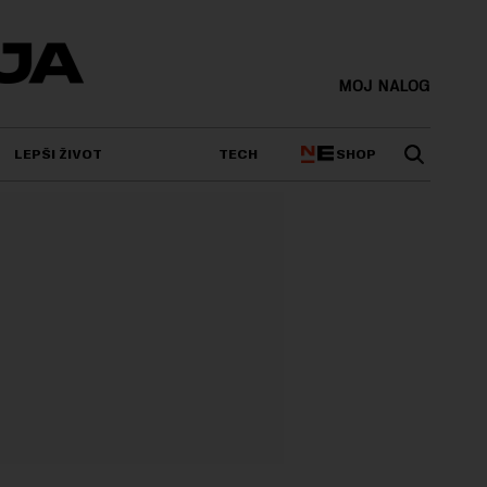
MOJ NALOG
SHOP
LEPŠI ŽIVOT
TECH