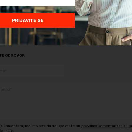
PRIJAVITE SE
delova teksta je dozvoljeno, ali uz obavezno navođenje izvora i uz postavl
 tekstu na novaekonomija.rs
TE ODGOVOR
nja komentara, molimo vas da se upoznate sa
pravilima komentarisanja i p
ja sajta.