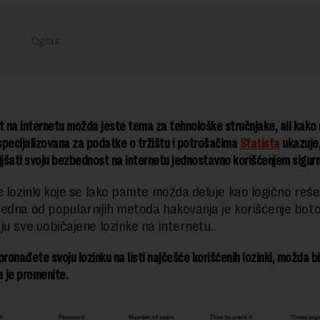
 na internetu možda jeste tema za tehnološke stručnjake, ali kak
pecijalizovana za podatke o tržištu i potrošačima
Statista
ukazuje, 
šati svoju bezbednost na internetu jednostavno korišćenjem sigurnij
e lozinki koje se lako pamte možda deluje kao logično reše
edna od popularnijih metoda hakovanja je korišćenje boto
ju sve uobičajene lozinke na internetu..
pronađete svoju lozinku na listi najčešće korišćenih lozinki, možda bi
 je promenite.