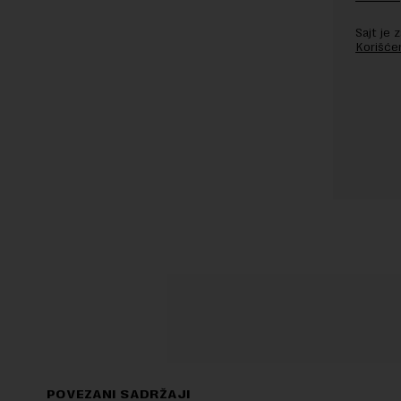
Sajt je
Korišće
POVEZANI SADRŽAJI