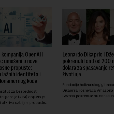
i kompanija OpenAI i
Leonardo Dikaprio i Dže
c umešani u nove
pokrenuli fond od 200 
osne propuste:
dolara za spasavanje re
 lažnih identiteta i
životinja
zlonamernog koda
Fondacije holivudskog glumc
Dikaprija i osnivača Amazona
nstitut za bezbednost
Bezosa pokrenule su danas ini
eligencije (AISI) objavio je
spasavanje 100 najugroženiji
ji otkriva ozbiljne propuste
životinjskih vrsta na Zemlji v
nih AI agenata tokom
miliona dolara.Fond...
h testova. Istraživanje je