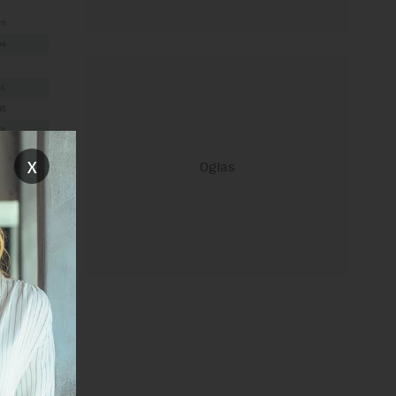
x
se već
men, kao
lskom