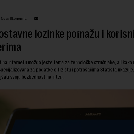
: Nova Ekonomija
stavne lozinke pomažu i korisn
erima
 na internetu možda jeste tema za tehnološke stručnjake, ali kak
pecijalizovana za podatke o tržištu i potrošačima Statista ukazuje, č
šati svoju bezbednost na inter...