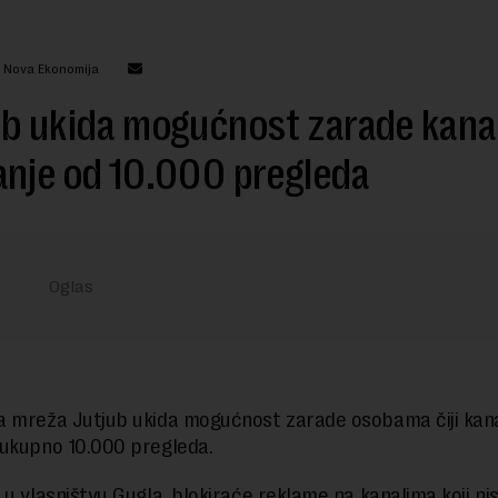
: Nova Ekonomija
ub ukida mogućnost zarade kana
nje od 10.000 pregleda
 mreža Jutjub ukida mogućnost zarade osobama čiji kana
 ukupno 10.000 pregleda.
 u vlasništvu Gugla, blokiraće reklame na kanalima koji nis