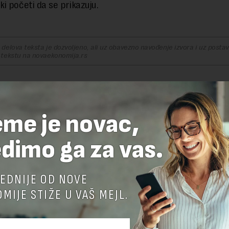
i početi da se prikazuju.
delova teksta je dozvoljeno, ali uz obavezno navođenje izvora i uz postavl
 tekstu na novaekonomija.rs
TE ODGOVOR
eme je novac,
dimo ga za vas.
EDNIJE OD NOVE
MIJE STIŽE U VAŠ MEJL.