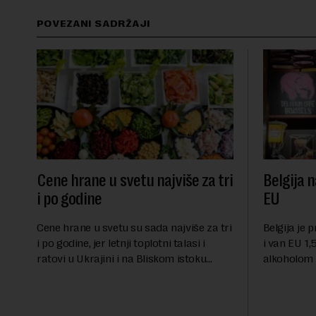
POVEZANI SADRŽAJI
Cene hrane u svetu najviše za tri
Belgija n
i po godine
EU
Cene hrane u svetu su sada najviše za tri
Belgija je 
i po godine, jer letnji toplotni talasi i
i van EU 1,5
ratovi u Ukrajini i na Bliskom istoku
alkoholom i
povećavaju troškove, piše britanski list
bloku, sao
Gardijan.Indeks cena prehrambenih
Međunarodn
proiz...
obeležava d