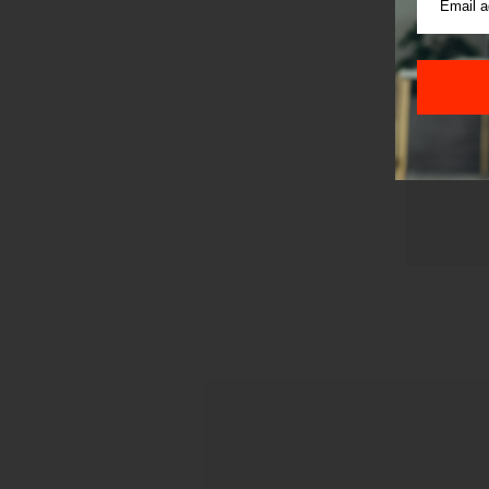
Pre sla
korišćen
Sajt je
Korišće