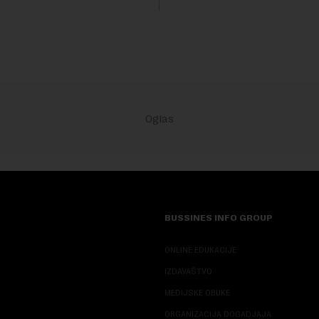
Fokus investitora prebacio se
predloge Irana i Omana koji b..
BUSSINES INFO GROUP
ONLINE EDUKACIJE
IZDAVAŠTVO
MEDIJSKE OBUKE
ORGANIZACIJA DOGADJAJA