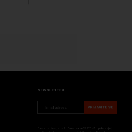
Rezultatima su...
 na
.
NEWSLETTER
PRIJAVITE SE
Ova stranica je zaštićena sa reCAPTCHA i primenjuju