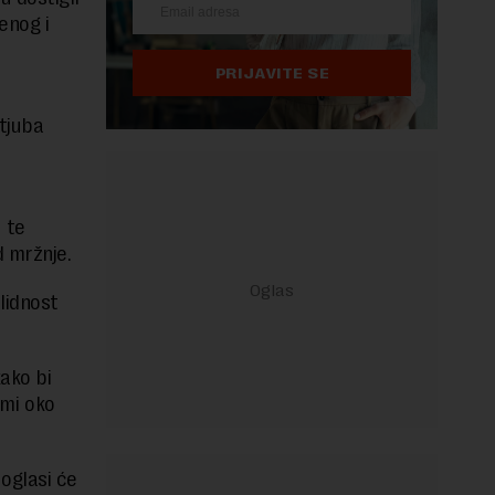
enog i
PRIJAVITE SE
,
tjuba
 te
d mržnje.
lidnost
kako bi
emi oko
oglasi će