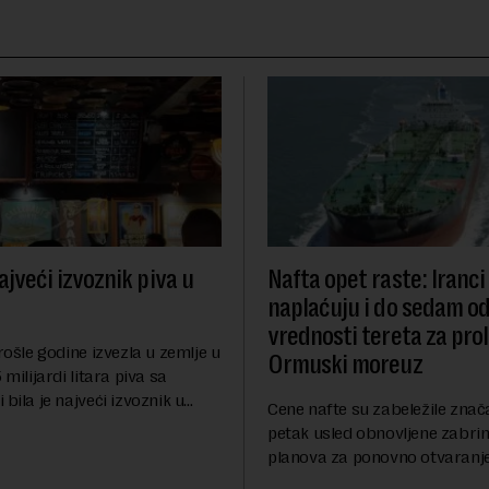
ajveći izvoznik piva u
Nafta opet raste: Iranci
naplaćuju i do sedam o
vrednosti tereta za pro
prošle godine izvezla u zemlje u
Ormuski moreuz
 milijardi litara piva sa
 bila je najveći izvoznik u
Cene nafte su zabeležile znač
pštio je Eurostat povodom
petak usled obnovljene zabrin
og dana piva koji se
planova za ponovno otvaranj
anas. ...
Ormuskog prolaza, prenosi Ro