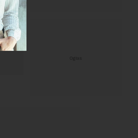
ravilima
 Uslovi