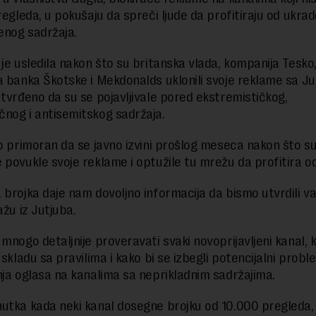
regleda, u pokušaju da spreči ljude da profitiraju od ukrad
nog sadržaja.
 je usledila nakon što su britanska vlada, kompanija Tesko
a banka Škotske i Mekdonalds uklonili svoje reklame sa Ju
utvrđeno da su se pojavljivale pored ekstremističkog,
nog i antisemitskog sadržaja.
io primoran da se javno izvini prošlog meseca nakon što su
 povukle svoje reklame i optužile tu mrežu da profitira o
 brojka daje nam dovoljno informacija da bismo utvrdili va
ažu iz Jutjuba.
 mnogo detaljnije proveravati svaki novoprijavljeni kanal, 
 skladu sa pravilima i kako bi se izbegli potencijalni probl
nja oglasa na kanalima sa neprikladnim sadržajima.
utka kada neki kanal dosegne brojku od 10.000 pregleda, 