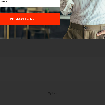
nja komentara, molimo vas da se upoznate sa
pravilima komentarisanja i p
ja sajta.
 zaštićen pomocu reCaptcha i Google.
Google Politika Privatnosti
i
Google
nja
su primenjeni.
PRIJAVITE SE