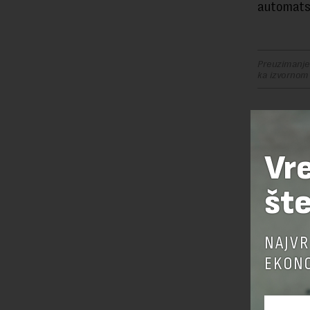
automatsk
Preuzimanje 
ka izvornom
OSTAVI
Vr
šte
NAJVR
EKONO