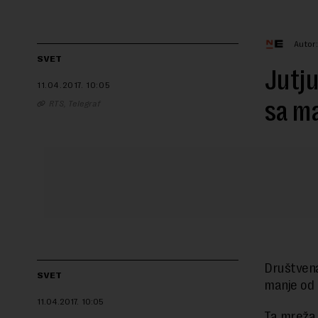
Autor
SVET
Jutj
11.04.2017.
10:05
sa ma
RTS, Telegraf
Društvena
SVET
manje od
11.04.2017.
10:05
Ta mreža,