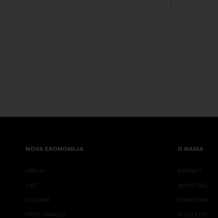
NOVA EKONOMIJA
O NAMA
SRBIJA
KONTAKT
SVET
MARKETING
KOLUMNE
IMPRESSUM
PRIČE I ANALIZE
NJUZLETER