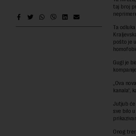
taj broj p
neprimere
Ta odluka
Kraljevsk
pošto je 
homofobič
Gugl je b
kompanije
„Ova nova
kanala“, k
Jutjub će
sve bilo u
prikaziva
Onog tren