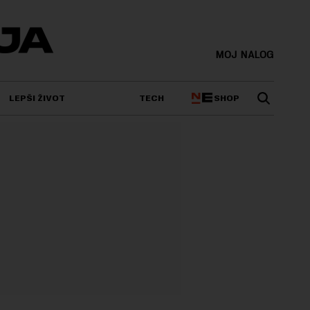
MOJ NALOG
SHOP
LEPŠI ŽIVOT
TECH