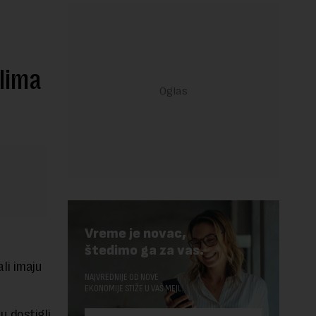
lima
Vreme je novac,
štedimo ga za vas.
li imaju
NAJVREDNIJE OD NOVE
EKONOMIJE STIŽE U VAŠ MEJL.
u dostigli