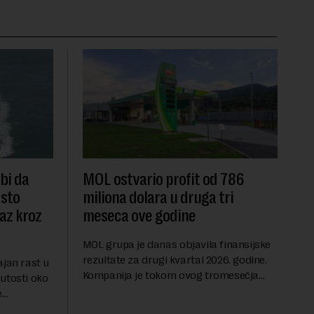
 bi da
MOL ostvario profit od 786
dsto
miliona dolara u druga tri
laz kroz
meseca ove godine
MOL grupa je danas objavila finansijske
rezultate za drugi kvartal 2026. godine.
ajan rast u
Kompanija je tokom ovog tromesečja
utosti oko
ostvarila dobit nakon oporezivanja u
e
iznosu od 786 miliona američkih dolara.
jters.