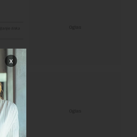
janje linka
x